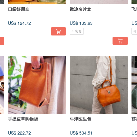
口袋好朋友
微凉名片盒
飞
US$ 124.72
US$ 133.63
US
可客制
可
手提皮革购物袋
牛津医生包
莎
US$ 222.72
US$ 534.51
US