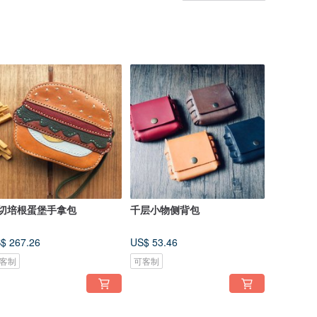
切培根蛋堡手拿包
千层小物侧背包
$ 267.26
US$ 53.46
客制
可客制