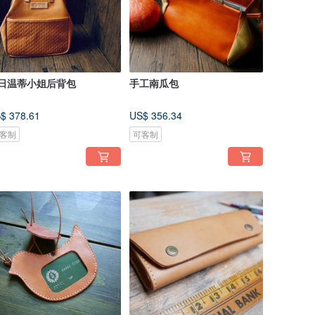
日温蒂小姐后背包
手工南瓜包
$ 378.61
US$ 356.34
客制
可客制