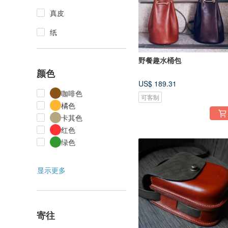
真皮
纸
野餐趣水桶包
颜色
US$ 189.31
咖啡色
可客制
橘色
卡其色
红色
绿色
显示更多
寄往