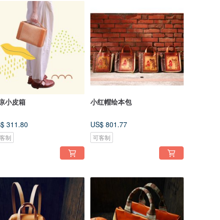
凉小皮箱
小红帽绘本包
$ 311.80
US$ 801.77
客制
可客制