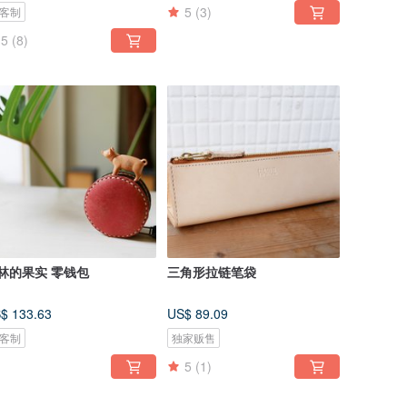
5
(3)
客制
5
(8)
林的果实 零钱包
三角形拉链笔袋
$ 133.63
US$ 89.09
客制
独家贩售
5
(1)