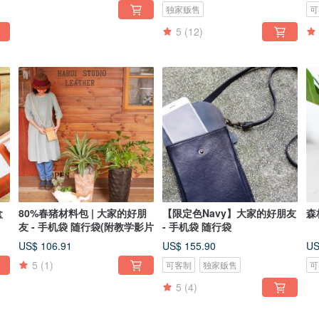
独家贩售
可
5
(12)
盒
80%春猪材料包 | 大家的好朋
【限定色Navy】大家的好朋友
森
友 - 手机袋 随行袋(附教学影片
- 手机袋 随行袋
US$ 106.91
US$ 155.90
US
5
(1)
可客制
独家贩售
可
5
(4)