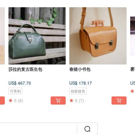
莎拉的复古医生包
春猪小书包
雾
US$ 467.70
US$ 178.17
US
可客制
独家贩售
5
(8)
5
(7)