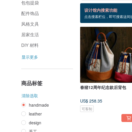
包包提袋
165 个商品
设计馆内搜索功能
配件饰品
点击搜索栏位，即可搜索这间
handmade
风格文具
居家生活
DIY 材料
显示更多
商品标签
春猪12周年纪念款后背包
清除选取
US$ 258.35
handmade
可客制
leather
design
手工