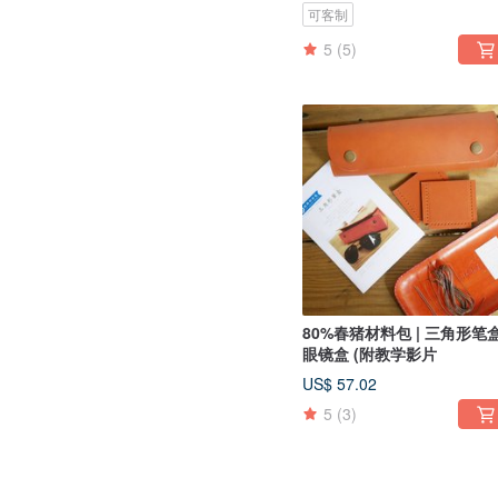
可客制
5
(5)
80%春猪材料包 | 三角形笔
眼镜盒 (附教学影片
US$ 57.02
5
(3)