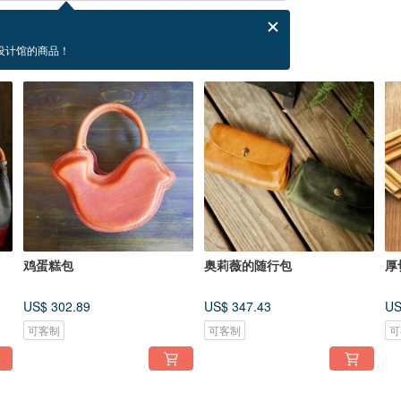
设计馆的商品！
鸡蛋糕包
奥莉薇的随行包
厚
US$ 302.89
US$ 347.43
US
可客制
可客制
可