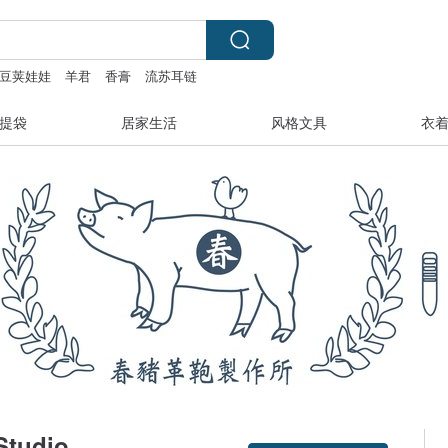
豆荚娃娃
羊君
香膏
流苏耳链
提袋
居家生活
风格文具
衣
tudio