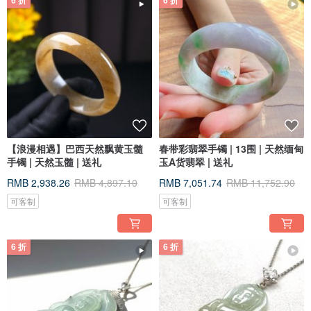
6 折
6 折
【浪漫相遇】巴西天然飘黄玉髓
春带彩翡翠手镯 | 13围 | 天然缅甸
手镯 | 天然玉髓 | 送礼
玉A货翡翠 | 送礼
RMB 2,938.26
RMB 4,897.10
RMB 7,051.74
RMB 11,752.90
可客制
可客制
6 折
6 折