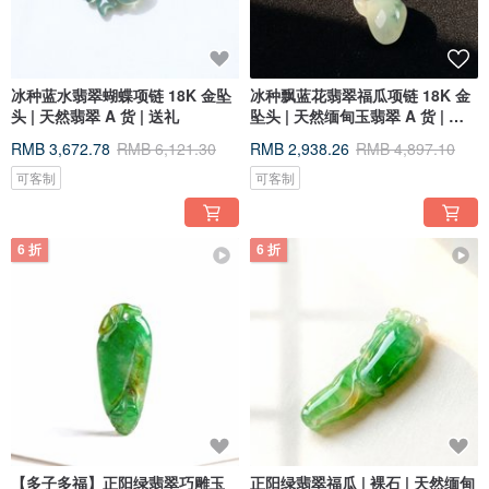
冰种蓝水翡翠蝴蝶项链 18K 金坠
冰种飘蓝花翡翠福瓜项链 18K 金
头 | 天然翡翠 A 货 | 送礼
坠头 | 天然缅甸玉翡翠 A 货 | 送
礼
RMB 3,672.78
RMB 6,121.30
RMB 2,938.26
RMB 4,897.10
可客制
可客制
6 折
6 折
【多子多福】正阳绿翡翠巧雕玉
正阳绿翡翠福瓜 | 裸石 | 天然缅甸