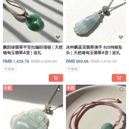
飘阳绿翡翠平安扣编织项链 | 天然
冰种飘蓝花翡翠佛手 925纯银坠
缅甸玉翡翠A货 | 送礼
头 | 天然缅甸玉翡翠A货 | 送礼
RMB 1,439.76
RMB 2,399.60
RMB 969.66
RMB 1,616.10
可客制
可客制
6 折
6 折