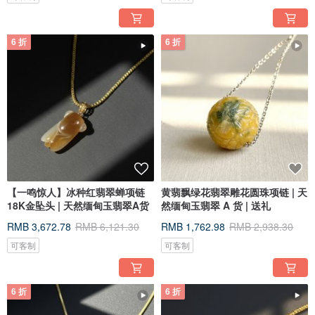
6 折
6 折
【一鸣惊人】冰种红翡翠蝉项链
黄翡飘绿花翡翠雕花圆珠项链 | 天
18K金坠头 | 天然缅甸玉翡翠A货
然缅甸玉翡翠 A 货 | 送礼
RMB 3,672.78
RMB 6,121.30
RMB 1,762.98
RMB 2,938.30
可客制
可客制
6 折
6 折