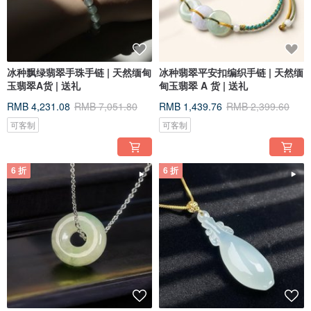
冰种飘绿翡翠手珠手链 | 天然缅甸
冰种翡翠平安扣编织手链 | 天然缅
玉翡翠A货 | 送礼
甸玉翡翠 A 货 | 送礼
RMB 4,231.08
RMB 7,051.80
RMB 1,439.76
RMB 2,399.60
可客制
可客制
6 折
6 折