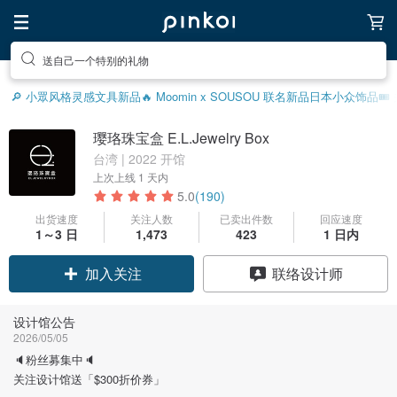
前往打造疗愈的放松生活
🔎 小眾风格灵感
文具新品
🔥 Moomin x SOUSOU 联名新品
日本小众饰品
🎟
璎珞珠宝盒 E.L.Jewelry Box
台湾 | 2022 开馆
上次上线
1 天内
5.0
(190)
出货速度
关注人数
已卖出件数
回应速度
1～3 日
1,473
423
1 日内
领优惠券
联络设计师
加入关注
设计馆公告
2026/05/05
🔈粉丝募集中🔈
关注设计馆送「$300折价券」