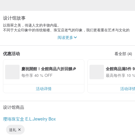
设计馆故事
以翡翠之美，传递人文的丰饶内蕴。
不同于大众印象中的传统银楼、珠宝店老气的印象，我们更着重在艺术与文化的
价值理念。
阅读更多
璎珞翡翠强调品牌形象以及数位行销的转型。
实体店面位于台北天母，专营最优质的天然翡翠珠宝品牌。
于2022年首创开立子品牌璎珞珠宝盒
优惠活动
看全部 (4)
为消费者提供更多样性的商品
慶祝開館！全館商品六折回饋🎉
全館商品滿5件 9
折優惠
每件享 40 % OFF
最高每件享 10 %
活动详情
活动详
设计馆商品
璎珞珠宝盒 E.L.Jewelry Box
送礼