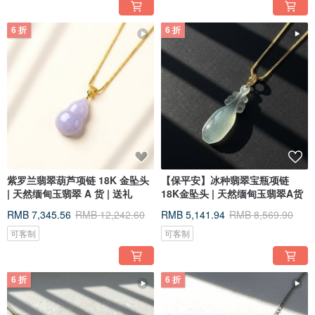
6 折
6 折
紫罗兰翡翠葫芦项链 18K 金坠头
【保平安】冰种翡翠宝瓶项链
| 天然缅甸玉翡翠 A 货 | 送礼
18K金坠头 | 天然缅甸玉翡翠A货
RMB 7,345.56
RMB 12,242.60
RMB 5,141.94
RMB 8,569.90
可客制
可客制
6 折
6 折