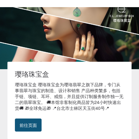
璎珞珠宝盒
璎珞珠宝盒 璎珞珠宝盒为璎珞翡翠之旗下品牌，专门从
事翡翠与珠宝的制造、设计和销售 产品种类繁多，包括
手链、项链、耳环、戒指，并且提供订制服务制作独一无
二的翡翠珠宝。 🚚本馆非客制化商品皆为24小时快速出
货🚚 🎁全球免运🎁 📍台北市士林区天玉街40号📍
前往页面