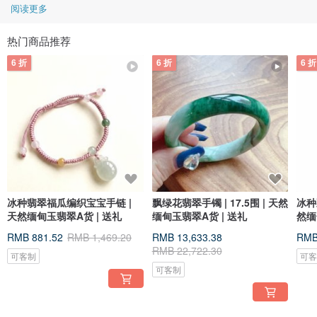
阅读更多
热门商品推荐
6 折
6 折
6 折
冰种翡翠福瓜编织宝宝手链 |
飘绿花翡翠手镯 | 17.5围 | 天然
冰种
天然缅甸玉翡翠A货 | 送礼
缅甸玉翡翠A货 | 送礼
然缅
RMB 881.52
RMB 1,469.20
RMB 13,633.38
RMB
RMB 22,722.30
可客制
可
可客制