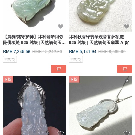
【属狗/猪守护神】冰种翡翠阿弥
冰种秋香绿翡翠观音菩萨项链
陀佛项链 925 纯银 |天然缅甸玉 A
925 纯银 | 天然缅甸玉翡翠 A 货
货
RMB 7,345.56
RMB 12,242.60
RMB 5,141.94
RMB 8,569.90
可客制
可客制
6 折
6 折