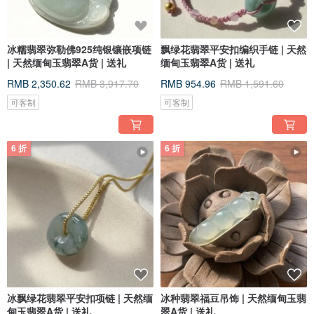
冰糯翡翠弥勒佛925纯银镶嵌项链
飘绿花翡翠平安扣编织手链 | 天然
| 天然缅甸玉翡翠A货 | 送礼
缅甸玉翡翠A货 | 送礼
RMB 2,350.62
RMB 3,917.70
RMB 954.96
RMB 1,591.60
可客制
可客制
6 折
6 折
冰飘绿花翡翠平安扣项链 | 天然缅
冰种翡翠福豆吊饰 | 天然缅甸玉翡
甸玉翡翠A货 | 送礼
翠A货 | 送礼