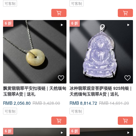
可客制
可客制
6 折
6 折
飘黄翡翡翠平安扣项链 | 天然缅甸
冰种翡翠观音菩萨项链 925纯银 |
玉翡翠A货 | 送礼
天然缅甸玉翡翠A货 | 送礼
RMB 2,056.80
RMB 3,428.00
RMB 8,814.72
RMB 14,691.20
可客制
可客制
6 折
6 折