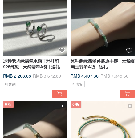
冰种老坑绿翡翠水滴耳环耳钉
冰种飘绿翡翠路路通手链 | 天然缅
925纯银 | 天然翡翠A货 | 送礼
甸玉翡翠A货 | 送礼
RMB 2,203.68
RMB 3,672.80
RMB 4,407.36
RMB 7,345.60
可客制
可客制
6 折
6 折