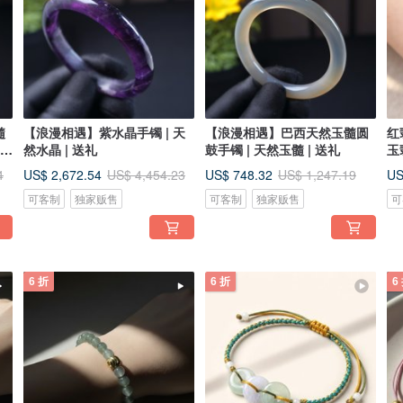
髓
【浪漫相遇】紫水晶手镯 | 天
【浪漫相遇】巴西天然玉髓圆
红
然水晶 | 送礼
鼓手镯 | 天然玉髓 | 送礼
玉
US$ 2,672.54
US$ 748.32
US
4
US$ 4,454.23
US$ 1,247.19
可客制
独家贩售
可客制
独家贩售
可
6 折
6 折
6