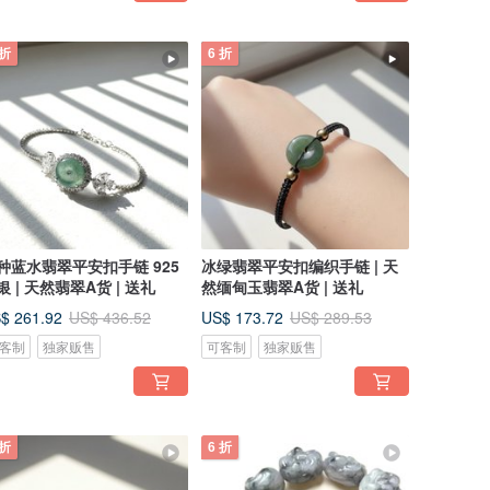
 折
6 折
种蓝水翡翠平安扣手链 925
冰绿翡翠平安扣编织手链 | 天
银 | 天然翡翠A货 | 送礼
然缅甸玉翡翠A货 | 送礼
$ 261.92
US$ 173.72
US$ 436.52
US$ 289.53
客制
独家贩售
可客制
独家贩售
 折
6 折