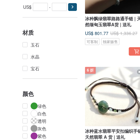
US$
-
冰种飘绿翡翠路路通手链 | 
然缅甸玉翡翠A货 | 送礼
材质
US$ 801.77
US$ 1,336.27
可客制
独家贩售
玉石
水晶
宝石
6 折
颜色
绿色
白色
透明
灰色
冰种蓝水翡翠平安扣编织手链
紫色
天然翡翠 A 货 | 送礼