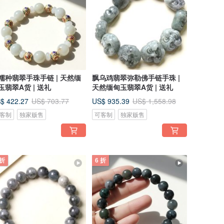
糯种翡翠手珠手链 | 天然缅
飘乌鸡翡翠弥勒佛手链手珠 |
玉翡翠A货 | 送礼
天然缅甸玉翡翠A货 | 送礼
$ 422.27
US$ 935.39
US$ 703.77
US$ 1,558.98
客制
独家贩售
可客制
独家贩售
 折
6 折