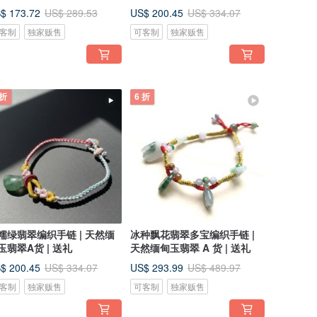
$ 173.72
US$ 200.45
US$ 289.53
US$ 334.07
客制
独家贩售
可客制
独家贩售
 折
6 折
糯绿翡翠编织手链 | 天然缅
冰种飘花翡翠多宝编织手链 |
玉翡翠A货 | 送礼
天然缅甸玉翡翠 A 货 | 送礼
$ 200.45
US$ 293.99
US$ 334.07
US$ 489.97
客制
独家贩售
可客制
独家贩售