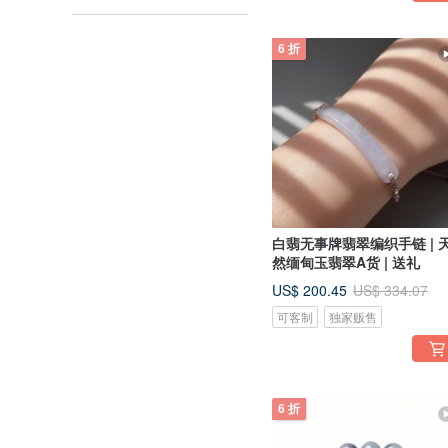
6 折
白翡无事牌翡翠编织手链 | 
然缅甸玉翡翠A货 | 送礼
US$ 200.45
US$ 334.07
可客制
独家贩售
6 折