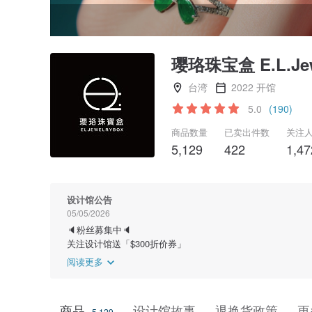
璎珞珠宝盒 E.L.Jew
台湾
2022 开馆
5.0
(190)
商品数量
已卖出件数
关注
5,129
422
1,47
设计馆公告
05/05/2026
🔈粉丝募集中🔈
关注设计馆送「$300折价券」
阅读更多
商品
设计馆故事
退换货政策
更
5,129