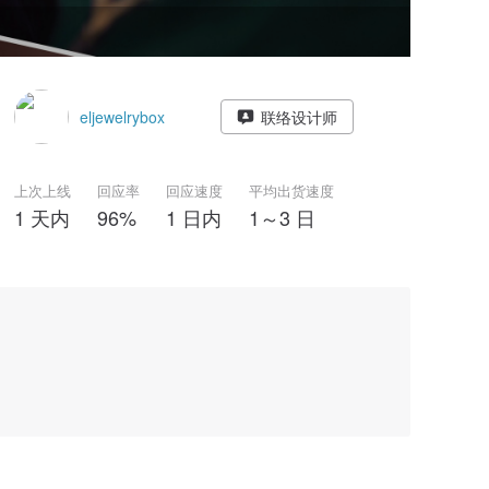
eljewelrybox
联络设计师
上次上线
回应率
回应速度
平均出货速度
1 天内
96%
1 日内
1～3 日