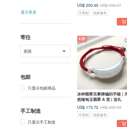
US$ 200.45
US$ 334.07
显示更多
可客制
独家贩售
寄往
6 折
美国
包邮
只显示包邮商品
冰种翡翠无事牌编织手链 | 
然缅甸玉翡翠 A 货 | 送礼
US$ 173.72
US$ 289.53
手工制造
可客制
独家贩售
只显示手工制造