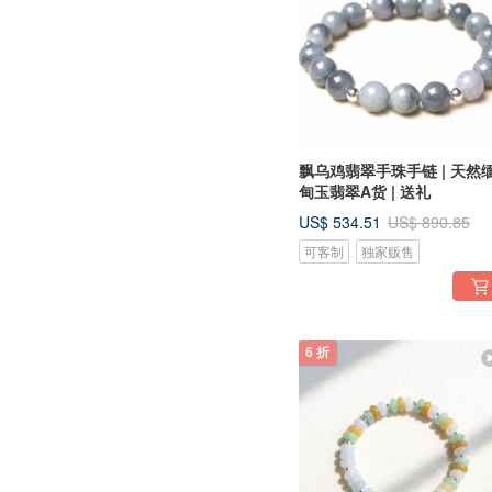
飘乌鸡翡翠手珠手链 | 天然
甸玉翡翠A货 | 送礼
US$ 534.51
US$ 890.85
可客制
独家贩售
6 折