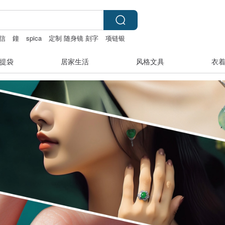
信
鐘
spica
定制 随身镜 刻字
项链银
提袋
居家生活
风格文具
衣