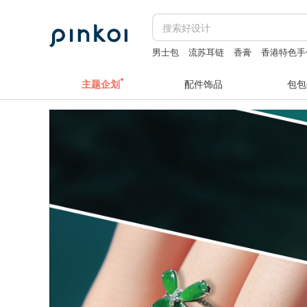
男士包
流苏耳链
香膏
香港特色手
主题企划
配件饰品
包包