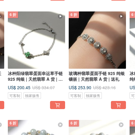
6 折
6 折
6
天
冰种阳绿翡翠蛋面幸运草手链
玻璃种翡翠蛋面手链 925 纯银
冰
925 纯银 | 天然翡翠 A 货 | 送
镶嵌 | 天然翡翠 A 货 | 送礼
纯
礼
US$ 200.45
US$ 253.90
US
US$ 334.07
US$ 423.16
可客制
独家贩售
可客制
独家贩售
可
6 折
6 折
6