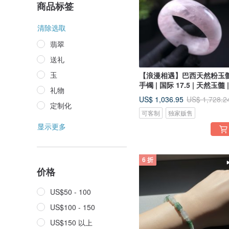
商品标签
清除选取
翡翠
送礼
玉
【浪漫相遇】巴西天然粉玉
手镯 | 国际 17.5 | 天然玉髓 |
礼物
送礼
US$ 1,036.95
US$ 1,728.2
定制化
可客制
独家贩售
显示更多
6 折
价格
US$50 - 100
US$100 - 150
US$150 以上