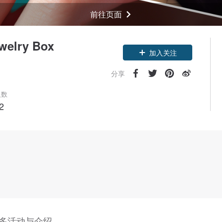
前往页面
elry Box
领优惠券
加入关注
分享
人数
2
多活动与介绍