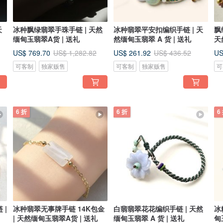
天
冰种飘绿翡翠手珠手链 | 天然
冰种翡翠平安扣编织手链 | 天
飘
缅甸玉翡翠A货 | 送礼
然缅甸玉翡翠 A 货 | 送礼
天
US$ 769.70
US$ 261.92
US
US$ 1,282.82
US$ 436.52
可客制
独家贩售
可客制
独家贩售
可
6 折
6 折
6
 |
冰种翡翠无事牌手链 14K包金
白翡翡翠花花编织手链 | 天然
冰
| 天然缅甸玉翡翠A货 | 送礼
缅甸玉翡翠 A 货 | 送礼
甸