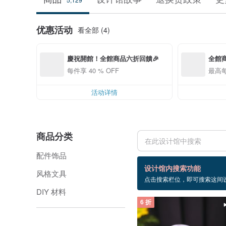
优惠活动
看全部 (4)
慶祝開館！全館商品六折回饋🎉
全館商
每件享 40 % OFF
最高每
活动详情
商品分类
配件饰品
1,240 个商品
设计馆内搜索功能
风格文具
点击搜索栏位，即可搜索这间
手链
DIY 材料
6 折