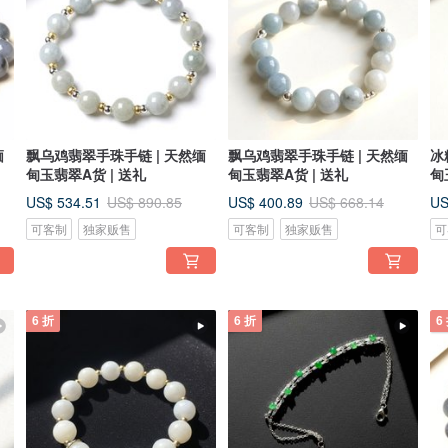
缅
飘乌鸡翡翠手珠手链 | 天然缅
飘乌鸡翡翠手珠手链 | 天然缅
冰
甸玉翡翠A货 | 送礼
甸玉翡翠A货 | 送礼
甸
US$ 534.51
US$ 400.89
US
US$ 890.85
US$ 668.14
可客制
独家贩售
可客制
独家贩售
可
6 折
6 折
6