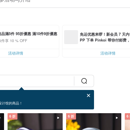
品滿5件 95折優惠 滿10件9折優惠
免运优惠来啰！新会员 7 天内于 
PP 下单 Pinkoi 帮你付邮费，满
件享 10 % OFF
0 最高可折邮费 US$ 6.00
活动详情
活动详情
设计馆的商品！
6 折
6 折
6