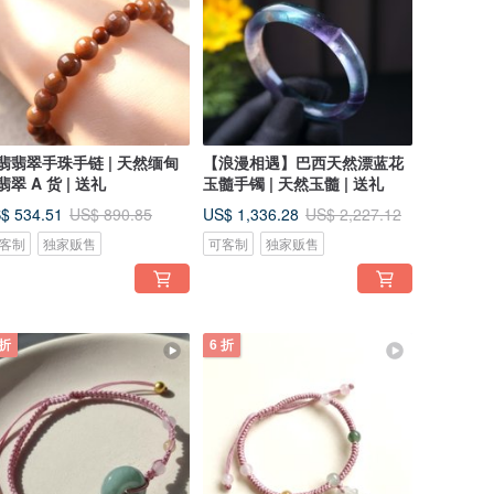
翡翡翠手珠手链 | 天然缅甸
【浪漫相遇】巴西天然漂蓝花
翡翠 A 货 | 送礼
玉髓手镯 | 天然玉髓 | 送礼
$ 534.51
US$ 1,336.28
US$ 890.85
US$ 2,227.12
客制
独家贩售
可客制
独家贩售
 折
6 折