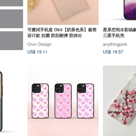
6
可擦拭手机套 Ob3【奶茶色系】极简
星系空间水彩抽象画
设计款 抗菌 防刮耐摔 防掉出
三星手机壳
Onor Design
anythingpink
US$ 19.11
US$ 18.57