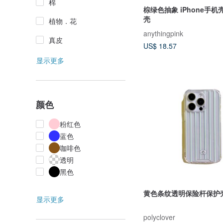
棉
棕绿色抽象 iPhone手机
壳
植物．花
anythingpink
真皮
US$ 18.57
显示更多
颜色
粉红色
蓝色
咖啡色
透明
黑色
黄色条纹透明保险杆保护
显示更多
polyclover