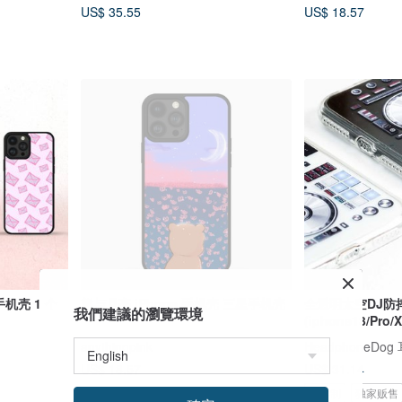
US$ 35.55
US$ 18.57
手机壳 1 个
熊与月亮 iPhone 手机壳 三星手机壳
全透明太空DJ防
我們建議的瀏覽環境
(iphone13/Pro/X
ng)
anythingpink
HeadphoneDo
US$ 18.57
US$ 31.14
可客制
独家贩售