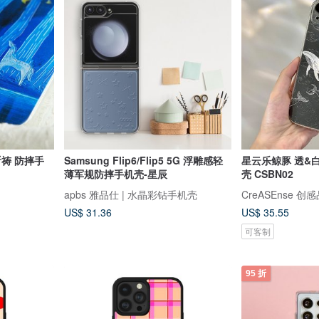
祈祷 防摔手
Samsung Flip6/Flip5 5G 浮雕感轻
星云乐鲸豚 透&
薄军规防摔手机壳-星辰
壳 CSBN02
apbs 雅品仕 | 水晶彩钻手机壳
CreASEnse 创
US$ 31.36
US$ 35.55
可客制
95 折