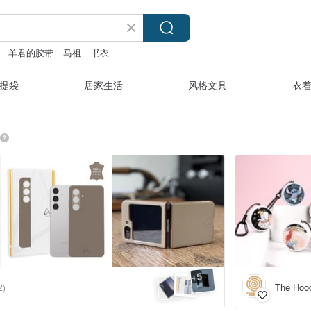
羊君的胶带
马祖
书衣
提袋
居家生活
风格文具
衣
5
+
The Hoo
2)