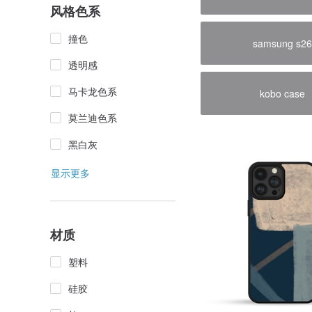
风格色系
撞色
samsung s2
透明感
马卡龙色系
kobo case
莫兰迪色系
黑白灰
显示更多
材质
塑料
硅胶