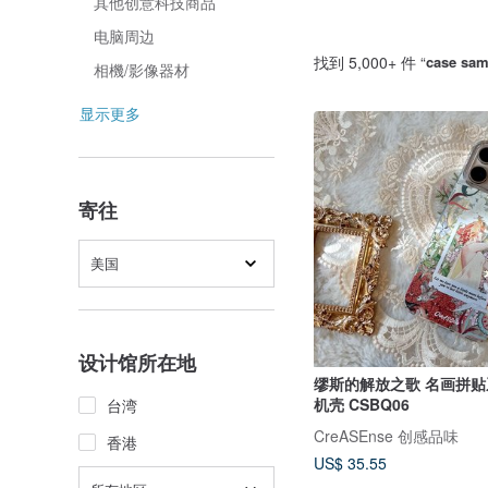
其他创意科技商品
电脑周边
找到 5,000+ 件 “
case sa
相機/影像器材
显示更多
寄往
美国
设计馆所在地
缪斯的解放之歌 名画拼贴
机壳 CSBQ06
台湾
CreASEnse 创感品味
香港
US$ 35.55