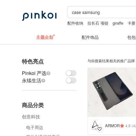
配件收纳
拉长石 项链
giraffe
卡册
iphone case 17 pro case
主题企划
配件饰品
包包
特色亮点
与你搜索结果相关的推广品牌
Pinkoi 严选
永续生活
商品分类
创意科技
ARMOR
4.8
(4
电子周边