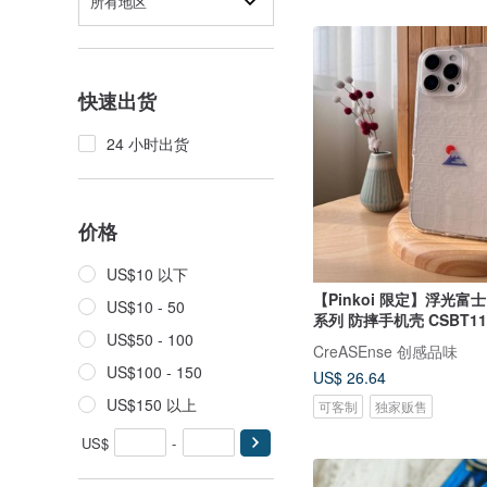
所有地区
快速出货
24 小时出货
价格
US$10 以下
【Pinkoi 限定】浮光富
US$10 - 50
系列 防摔手机壳 CSBT11
US$50 - 100
CreASEnse 创感品味
US$100 - 150
US$ 26.64
US$150 以上
可客制
独家贩售
US$
-