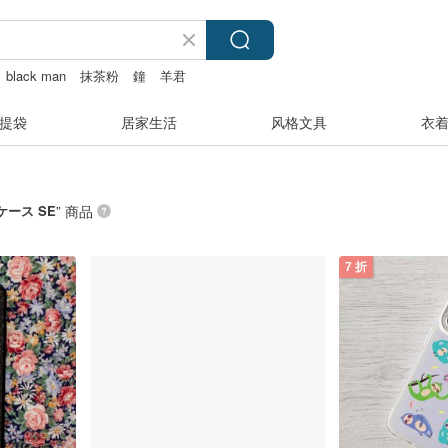
black man
抹茶粉
鐘
羊君
提袋
居家生活
风格文具
衣
 ケース SE
” 商品
7 折