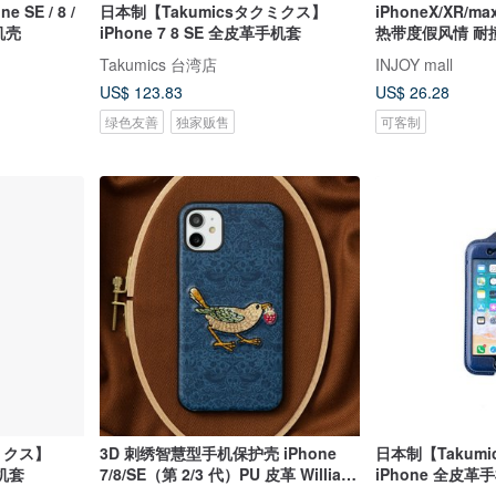
 SE / 8 /
日本制【Takumicsタクミクス】
iPhoneX/XR/max
手机壳
iPhone 7 8 SE 全皮革手机套
热带度假风情 耐
Takumics 台湾店
INJOY mall
US$ 123.83
US$ 26.28
绿色友善
独家贩售
可客制
ミクス】
3D 刺绣智慧型手机保护壳 iPhone
日本制【Takum
手机套
7/8/SE（第 2/3 代）PU 皮革 William
iPhone 全皮
Morris 猫动物 09:NAG1362