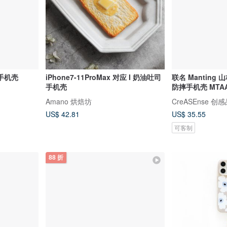
店 手机壳
iPhone7-11ProMax 对应 I 奶油吐司
联名 Manting
手机壳
防摔手机壳 MTAA
Amano 烘焙坊
CreASEnse 创
US$ 42.81
US$ 35.55
可客制
88 折