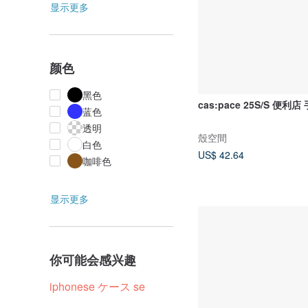
显示更多
颜色
黑色
cas:pace 25S/S 便利
蓝色
透明
殼空間
白色
US$ 42.64
咖啡色
显示更多
你可能会感兴趣
iphonese ケース se