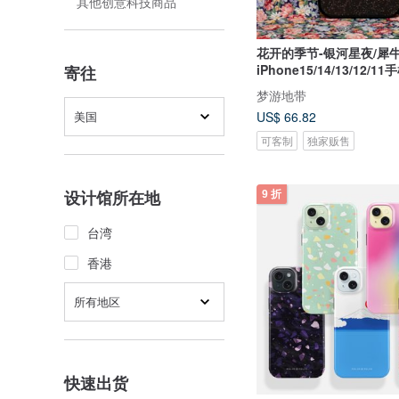
其他创意科技商品
花开的季节-银河星夜/犀
iPhone15/14/13/12/1
寄往
梦游地带
美国
US$ 66.82
可客制
独家贩售
设计馆所在地
9 折
台湾
香港
所有地区
快速出货