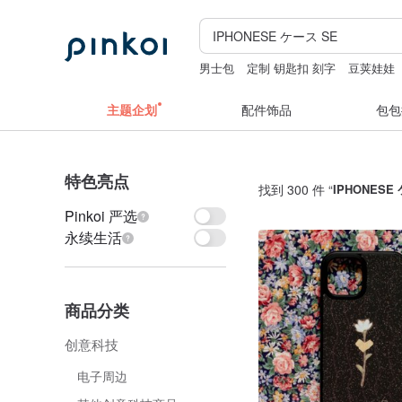
男士包
定制 钥匙扣 刻字
豆荚娃娃
iphone 17promax case
主题企划
配件饰品
包包
特色亮点
找到 300 件 “
IPHONESE
Pinkoi 严选
永续生活
商品分类
创意科技
电子周边