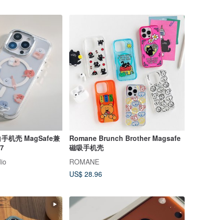
机壳 MagSafe兼
Romane Brunch Brother Magsafe
7
磁吸手机壳
io
ROMANE
US$ 28.96