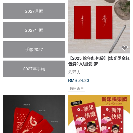
2027月曆
2027年曆
手帳2027
【2025 蛇年红包袋】|炫光烫金红
包袋2入组|爱|梦
2027年手帳
艺群人
RMB 24.30
独家贩售