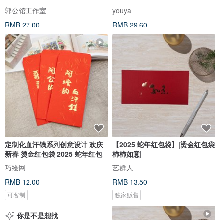
郭公馆工作室
youya
RMB 27.00
RMB 29.60
定制化血汗钱系列创意设计 欢庆
【2025 蛇年红包袋】|烫金红包袋
新春 烫金红包袋 2025 蛇年红包
柿柿如意|
巧绘网
艺群人
RMB 12.00
RMB 13.50
可客制
独家贩售
你是不是想找