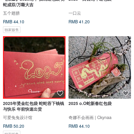
蛇成双/万嘶大吉
五个翅膀
一口云
RMB 44.10
RMB 41.20
独家贩售
2025年烫金红包袋 蛇蛇吞下钱钱
2025 o.O蛇新春红包袋
与快乐 年前快速出货
可爱兔兔设计馆
奇娜不会画画 | Ckynaa
RMB 50.20
RMB 44.10
独家贩售