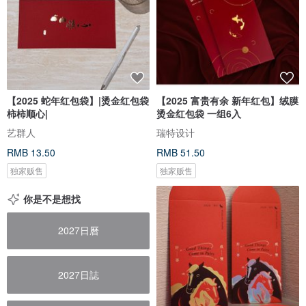
【2025 蛇年红包袋】|烫金红包袋
【2025 富贵有余 新年红包】绒膜
柿柿顺心|
烫金红包袋 一组6入
艺群人
瑞特设计
RMB 13.50
RMB 51.50
独家贩售
独家贩售
你是不是想找
2027日曆
2027日誌