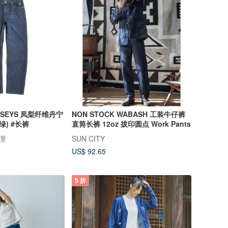
ERSEYS 凤梨纤维丹宁
NON STOCK WABASH 工装牛仔裤
绿) #长裤
直筒长裤 12oz 拔印圆点 Work Pants
代理
SUN CITY
US$ 92.65
5 折