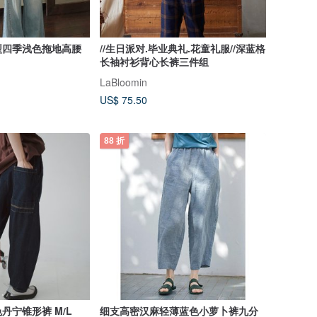
型四季浅色拖地高腰
//生日派对.毕业典礼.花童礼服//深蓝格
长袖衬衫背心长裤三件组
LaBloomin
US$ 75.50
88 折
丹宁锥形裤 M/L
细支高密汉麻轻薄蓝色小萝卜裤九分