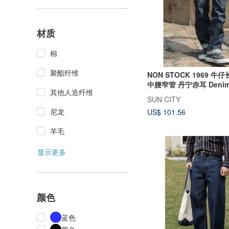
材质
棉
聚酯纤维
NON STOCK 1969 牛仔长
中腰窄管 丹宁赤耳 Denim 
其他人造纤维
SUN CITY
尼龙
US$ 101.56
羊毛
显示更多
颜色
蓝色