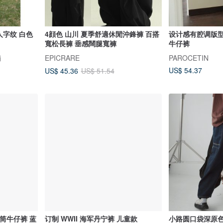
4顔色 山川 夏季舒適休閒沖鋒褲 百搭
设计感有腔调版
寬松長褲 垂感闊腿寬褲
牛仔裤
销
EPICRARE
PAROCETIN
US$ 54.37
US$ 45.36
US$ 51.54
气直筒牛仔裤 蓝
订制 WWII 海军丹宁裤 儿童款
小路圆口袋深原色