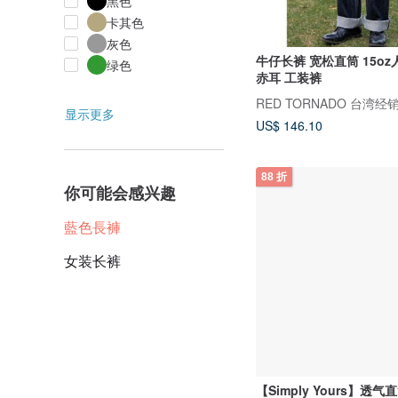
黑色
卡其色
灰色
牛仔长裤 宽松直筒 15oz人字纹 白色
绿色
赤耳 工装裤
RED TORNADO 台湾经
显示更多
US$ 146.10
88 折
你可能会感兴趣
藍色長褲
女装长裤
【Simply Yours】透