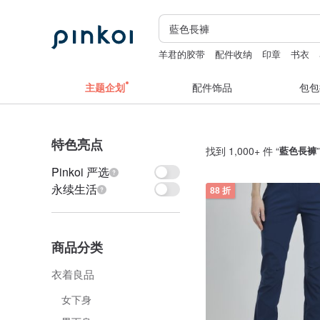
羊君的胶带
配件收纳
印章
书衣
主题企划
配件饰品
包包
特色亮点
找到 1,000+ 件 “
藍色長褲
Pinkoi 严选
永续生活
88 折
商品分类
衣着良品
女下身