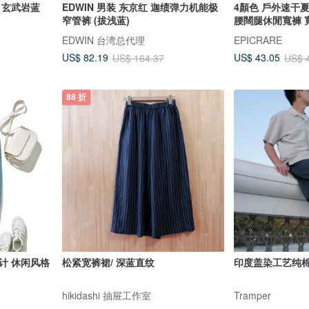
－玄武岩蓝
EDWIN 男装 东京红 迦绩弹力机能极
4顏色 戶外速干
窄管裤 (拔浅蓝)
腰闊腿休閒寬褲 
EDWIN 台湾总代理
EPICRARE
US$ 82.19
US$ 43.05
US$ 164.37
US$ 
88 折
计 休闲风格
松紧宽裤裙/ 深蓝直纹
印度盖染工艺纯棉
hikidashi 抽屉工作室
Tramper