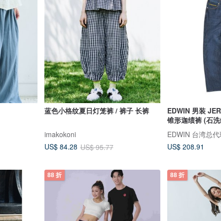
蓝色小格纹夏日灯笼裤 / 裤子 长裤
EDWIN 男装 J
锥形迦绩裤 (石洗
imakokoni
EDWIN 台湾总
US$ 208.91
US$ 84.28
US$ 95.77
88 折
88 折