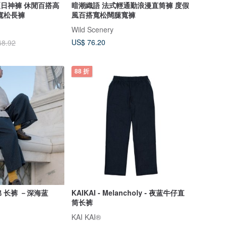
夏日神褲 休閒百搭高
暗潮織語 法式輕通勤浪漫直筒褲 度假
寬松長褲
風百搭寬松闊腿寬褲
Wild Scenery
US$ 76.20
48.92
88 折
 长裤 －深海蓝
KAIKAI - Melancholy - 夜蓝牛仔直
筒长裤
KAI KAI®