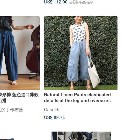
US$ 112.90
US$ 128.29
廓形褲 藍色進口薄款
Natural Linen Pants elasticated
百搭
details at the leg and oversize
pockets - Blue
溫度的手作布藝
Candith
US$ 69.74