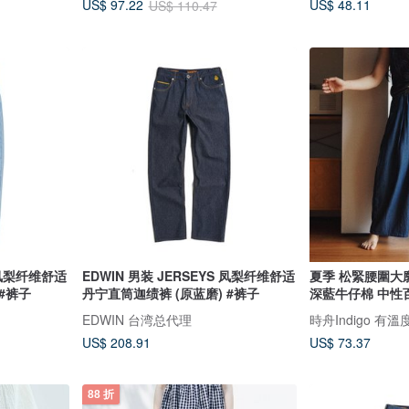
US$ 48.11
US$ 97.22
US$ 110.47
S 凤梨纤维舒适
EDWIN 男装 JERSEYS 凤梨纤维舒适
夏季 松緊腰圍大
#裤子
丹宁直筒迦绩裤 (原蓝磨) #裤子
深藍牛仔棉 中性
EDWIN 台湾总代理
時舟Indigo 有
US$ 208.91
US$ 73.37
88 折