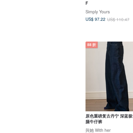
F
Simply Yours
US$ 97.22
US$ 110.47
88 折
原色重磅复古丹宁 深蓝
腿牛仔裤
與她 With her