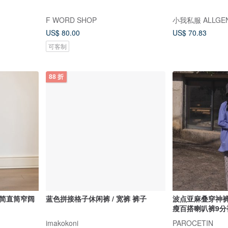
F WORD SHOP
小我私服 ALLGE
US$ 80.00
US$ 70.83
可客制
88 折
极简直筒窄阔
蓝色拼接格子休闲裤 / 宽裤 裤子
波点亚麻叠穿神
瘦百搭喇叭裤9分
imakokoni
PAROCETIN