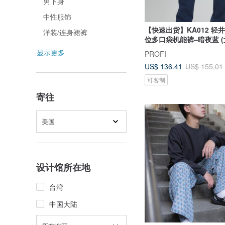
男下身
中性服饰
【快速出货】KA012 轻井
洋装/连身裙裤
位多口袋机能裤–暗夜蓝 (
显示更多
PROFI
US$ 136.41
US$ 155.01
可客制
寄往
美国
设计馆所在地
台湾
中国大陆