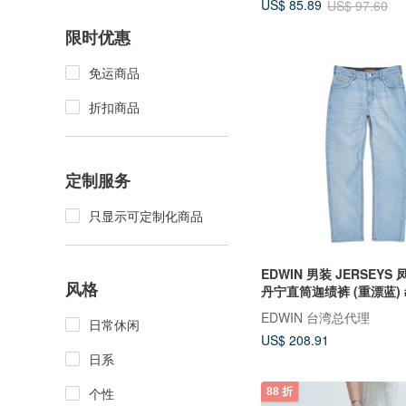
US$ 85.89
US$ 97.60
限时优惠
免运商品
折扣商品
定制服务
只显示可定制化商品
EDWIN 男装 JERSEY
风格
丹宁直筒迦绩裤 (重漂蓝) 
EDWIN 台湾总代理
日常休闲
US$ 208.91
日系
个性
88 折