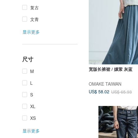
复古
文青
显示更多
尺寸
宽版长裤裙 / 嫘萦 灰蓝
M
L
OMAKE TAIWAN
US$ 58.02
US$ 65.93
S
XL
XS
显示更多