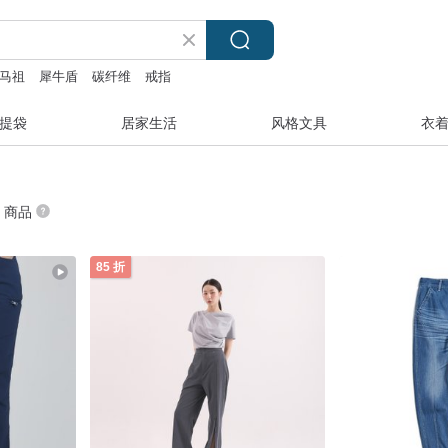
马祖
犀牛盾
碳纤维
戒指
提袋
居家生活
风格文具
衣
” 商品
85 折