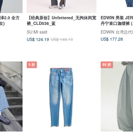
泽2.0 全方
【经典原创】Unfettered_无拘休闲宽
EDWIN 男装 JE
女)
裤_CLD036_蓝
丹宁束口迦绩裤 (
SU:MI said
EDWIN 台湾总
US$ 177.28
US$ 124.19
US$ 146.10
5 折
88 折