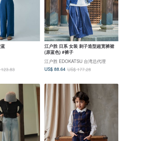
靛蓝
江户胜 日系 女装 刺子造型超宽裤裙
(原蓝色) #裤子
江户胜 EDOKATSU 台湾总代理
US$ 88.64
 123.83
US$ 177.28