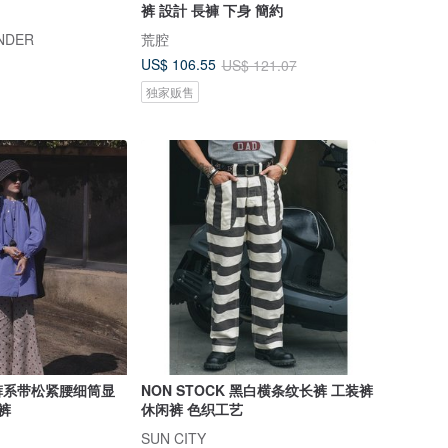
裤 設計 長褲 下身 簡約
NDER
荒腔
US$ 106.55
US$ 121.07
独家贩售
裤系带松紧腰细筒显
NON STOCK 黑白横条纹长裤 工装裤
裤
休闲裤 色织工艺
SUN CITY