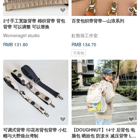
2寸手工宽版背带 棉织背带 背包
百变包织带背带—山浪系列
背带 可以调整 可以替换
Womensgirl studio
魟骰筛工作室
RMB 131.80
RMB 134.70
可客制
可调式背带 印花布背包背带 小红
【DOUGHNUT】14寸 后背包 电
帽与大野狼台湾制
脑包 晒娃包 防泼水 减压背带 LU