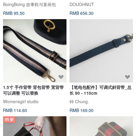
-石
BoingBoing 故事鞋与童画包
DOUGHNUT
RMB 95.50
RMB 656.30
1.5寸 手作背带 背包背带 宽背带
【笔电包配件】可调式斜背带_总
可以调整 可以替换
长 90 - 110cm
Womensgirl studio
钟 Chung.
RMB 114.60
RMB 169.00
95 折