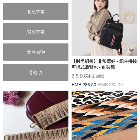
包包背帶
背包背帶
女 後背包
【时尚织带】非常莓好 - 织带拼接
可拆式后背包 - 红砖黑
背包 女
B.S.D.S冰山袋鼠
RMB 286.50
RMB 382.00