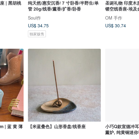
座 | 黑胡桃
纯天然/惠安沉香/ 7 寸卧香/半野生/单
圣诞礼物 印度木
管 20g/线香/薰香/扩香/卧香
镂空线香座-埃及
Soul作
OM 手作
US$ 34.75
US$ 30.74
独家贩售
 | 蓝 黄 薄
【米蓝叠色】山形香盘/线香座
小巧Q款宣德冲耳
薰炉, 纯黄铜迷