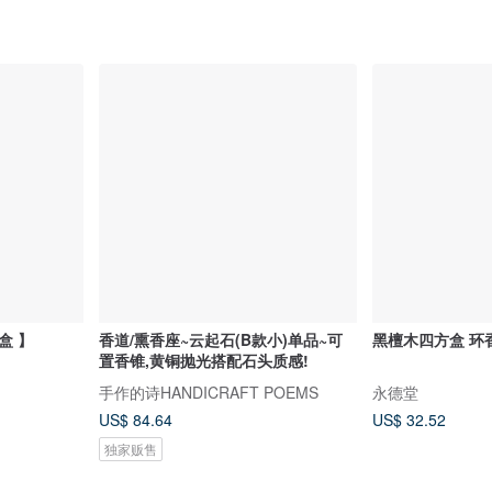
盒 】
香道/熏香座~云起石(B款小)单品~可
黑檀木四方盒 环
置香锥,黄铜抛光搭配石头质感!
手作的诗HANDICRAFT POEMS
永德堂
US$ 84.64
US$ 32.52
独家贩售