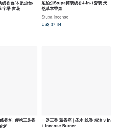
质线香台/木质烛台/
尼泊尔Stupa筒装线香4-in-1套装 天
金字塔 窗花
然草本香氛
Stupa Incense
US$ 37.34
线香炉, 便携三足香
一器三香 薰香座 | 圣木 线香 精油 3 in
你香炉
1 Incense Burner