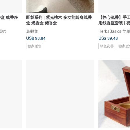
香盒 线香座
匠製系列 | 紫光檀木 多功能随身线香
【静心流香】手
盒 燃香盒 储香盒
用线香座套装 | 
原始
鼻觀集
HerbsBasics 
US$ 98.84
US$ 39.48
独家贩售
绿色友善
独家贩