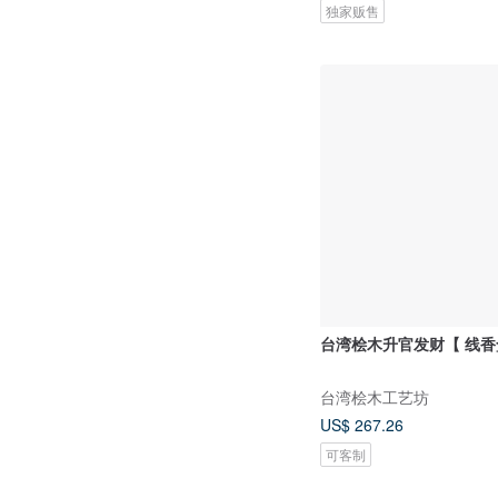
独家贩售
台湾桧木升官发财【 线香
台湾桧木工艺坊
US$ 267.26
可客制