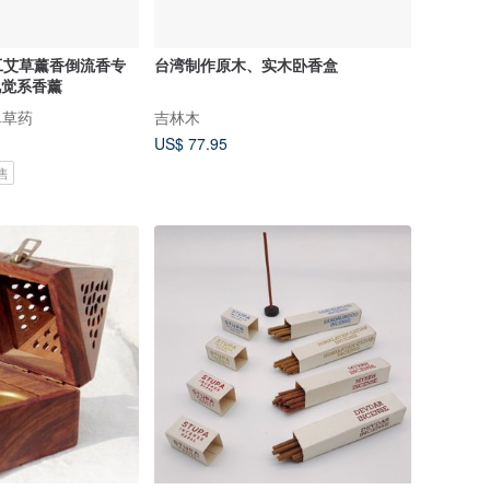
工艾草薰香倒流香专
台湾制作原木、实木卧香盒
视觉系香薰
简单草药
吉林木
US$ 77.95
售