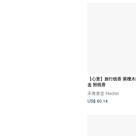
【心赏】旅行线香 紫檀
盒 附线香
禾青香堂 Hochin
US$ 60.14