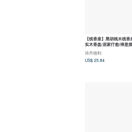
【线香座】黑胡桃木线香座 (7
实木香盘/居家疗愈/禅意
诗丹德利
US$ 25.84