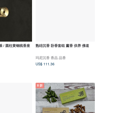
插 / 圆柱黄铜线香座
熟结沉香 卧香套组 薰香 供养 佛道
玛尼沉香 香品 品香
US$ 111.36
8 折