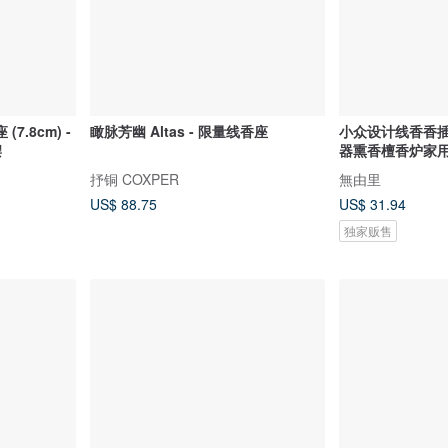
.8cm) -
瞰脉芳幽 Altas - 限量线香座
小众设计线香香
摆
器熏香檀香炉家
抒铜 COXPER
無由里
US$ 88.75
US$ 31.94
独家贩售