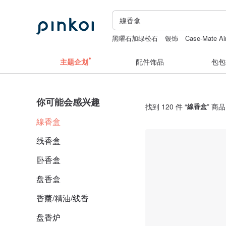
黑曜石加绿松石
银饰
Case-Mate A
daddy and the muscle academy
变形
主题企划
配件饰品
包包
你可能会感兴趣
找到 120 件 “
線香盒
” 商品
線香盒
线香盒
卧香盒
盘香盒
香薰/精油/线香
盘香炉