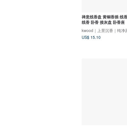
禅意线香盘 黄铜香插 线
线香 卧香 接灰盘 卧香座
kwood｜上景沉香｜纯净
US$ 15.10