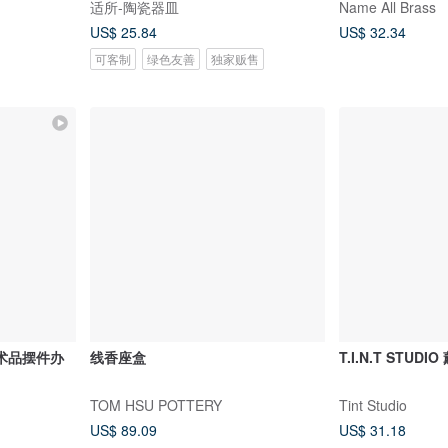
适所-陶瓷器皿
Name All Brass
US$ 25.84
US$ 32.34
可客制
绿色友善
独家贩售
术品摆件办
线香座盒
T.I.N.T STUDI
TOM HSU POTTERY
Tint Studio
US$ 89.09
US$ 31.18