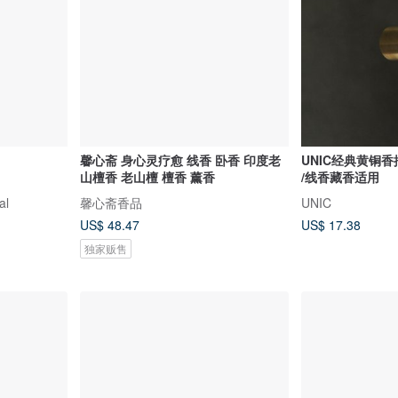
馨心斋 身心灵疗愈 线香 卧香 印度老
UNIC经典黄铜香
山檀香 老山檀 檀香 薰香
/线香藏香适用
al
馨心斋香品
UNIC
US$ 48.47
US$ 17.38
独家贩售