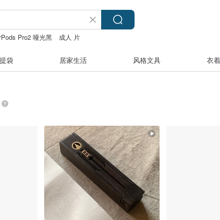
irPods Pro2 哑光黑
成人 片
首饰
香膏
台灣月餅
提袋
居家生活
风格文具
衣