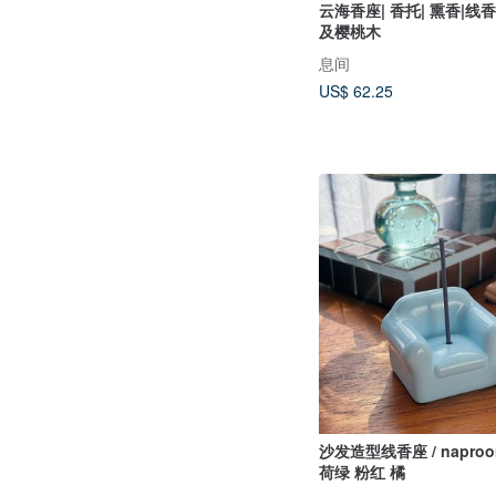
云海香座| 香托| 熏香|线香
及樱桃木
息间
US$ 62.25
沙发造型线香座 / naproom
荷绿 粉红 橘