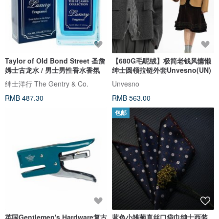
Taylor of Old Bond Street 圣詹
【680G毛呢绒】极简老钱风慵懒
姆士古龙水 / 男士男性香水香氛
绅士圆领拉链外套Unvesno(UN)
绅士洋行 The Gentry & Co.
Unvesno
RMB 487.30
RMB 563.00
包邮
英国Gentlemen's Hardware复古
蓝色小雏菊真丝口袋巾绅士西装