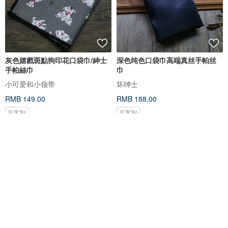
灰色嬉戲斑點狗印花口袋巾/紳士
深色纯色口袋巾高端真丝手帕丝
手帕絲巾
巾
小可爱和小领带
坏绅士
RMB 149.00
RMB 188.00
可客制
可客制
包邮