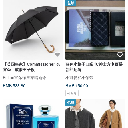
包邮
【英国皇家】Commissioner 长
藍色小格子口袋巾/紳士方巾百搭
官伞 - 威廉王子款
新郎配飾
Fulton富尔顿皇家晴雨伞
小可爱和小领带
RMB 533.80
RMB 150.00
可客制
包邮