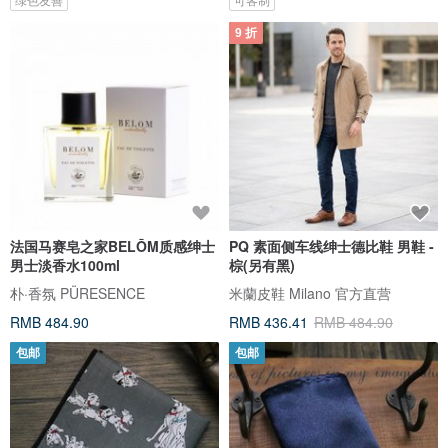
9 折
法国马赛皂之家BELŌM质感绅士
PQ 素面侧车线绅士德比鞋 男鞋 -
男士淡香水100ml
棕(另有黑)
朴·香氛 PÜRESENCE
米蘭皮鞋 Milano 官方直营
RMB 484.90
RMB 436.41
RMB 484.90
包邮
包邮