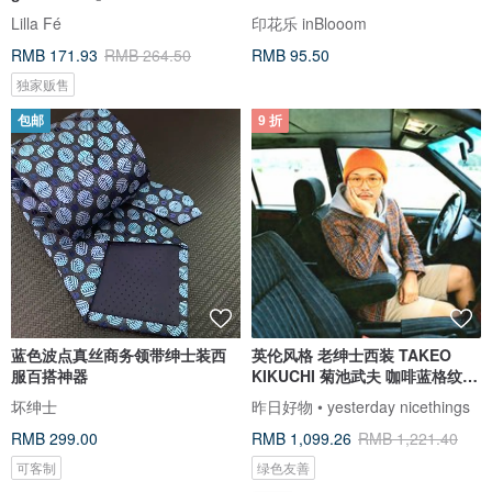
perfume
Lilla Fé
印花乐 inBlooom
RMB 171.93
RMB 264.50
RMB 95.50
独家贩售
包邮
9 折
蓝色波点真丝商务领带绅士装西
英伦风格 老绅士西装 TAKEO
服百搭神器
KIKUCHI 菊池武夫 咖啡蓝格纹老
西装
坏绅士
昨日好物 • yesterday nicethings
RMB 299.00
RMB 1,099.26
RMB 1,221.40
可客制
绿色友善