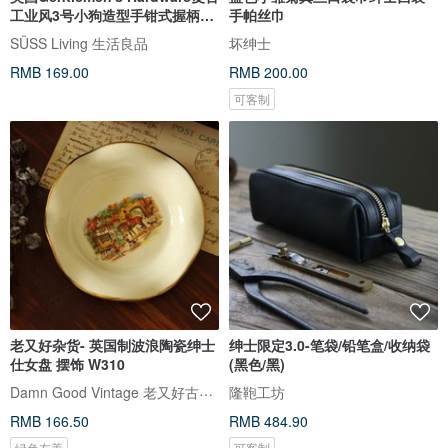
工业风3号小狗造型手钳式握柄钉
手帕丝巾
书
SÜSS Living 生活良品
坏绅士
RMB 169.00
RMB 200.00
可客制
老又好杂货- 英国制波浪陶瓷绅士
绅士限定3.0-笔袋/铅笔盒/收纳袋
仕女盘 摆饰 W310
(黑色/黑)
Damn Good Vintage 老又好古董珠宝
隆鞄工坊
RMB 166.50
RMB 484.90
绿色友善
可客制