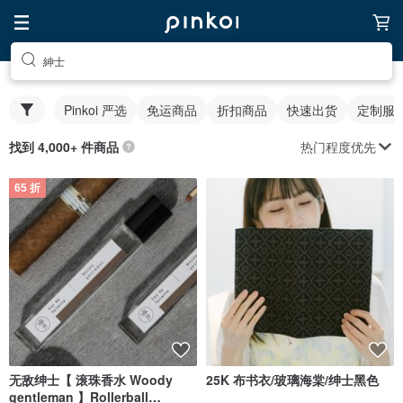
紳士
Pinkoi 严选
免运商品
折扣商品
快速出货
定制服
热门程度优先
找到 4,000+ 件商品
65 折
无敌绅士【 滚珠香水 Woody
25K 布书衣/玻璃海棠/绅士黑色
gentleman 】Rollerball