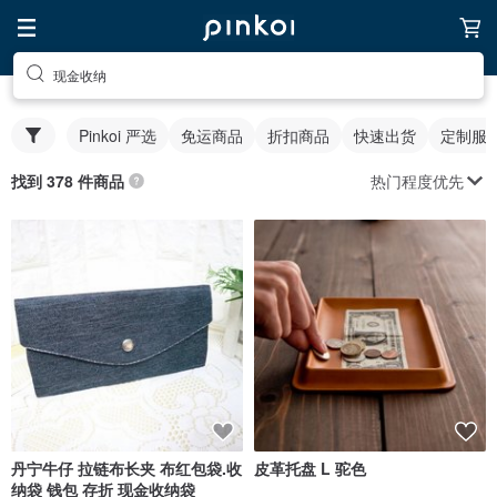
现金收纳
Pinkoi 严选
免运商品
折扣商品
快速出货
定制服
热门程度优先
找到 378 件商品
丹宁牛仔 拉链布长夹 布红包袋.收
皮革托盘 L 驼色
纳袋 钱包 存折 现金收纳袋