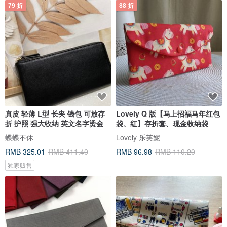
79 折
88 折
真皮 轻薄 L型 长夹 钱包 可放存
Lovely Q 版【马上招福马年红包
折 护照 强大收纳 英文名字烫金
袋、红】存折套、现金收纳袋
蝶蝶不休
Lovely 乐芙妮
RMB 325.01
RMB 411.40
RMB 96.98
RMB 110.20
独家贩售