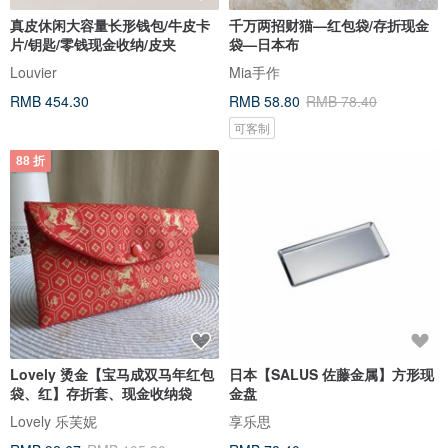
真皮休闲大容量长形钱包/牛皮卡
千万两招财猫—红包袋/存折现金
片/钥匙/零钱现金收纳/皮夹
袋—日本布
Louvier
Mia手作
RMB 454.30
RMB 58.80
RMB 78.40
可客制
88 折
Lovely 烫金【宝马成双马年红包
日本【SALUS 佐藤金属】方形现
袋、红】存折套、现金收纳袋
金盘
Lovely 乐芙妮
享乐思