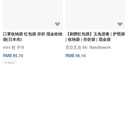
口罩收纳袋 红包袋 存折 现金收纳
【刺绣红包袋】玉兔迎春 | 护照袋
袋(日本布)
| 收纳袋 | 存折袋 | 现金袋
mini 熊 手作
霓豆瓦克 Mr. Needlework
RMB 85.70
RMB 56.10
可客制
75 折