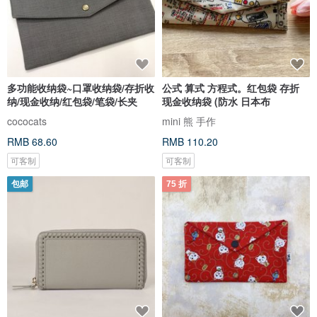
多功能收纳袋~口罩收纳袋/存折收
公式 算式 方程式。红包袋 存折
纳/现金收纳/红包袋/笔袋/长夹
现金收纳袋 (防水 日本布
cococats
mini 熊 手作
RMB 68.60
RMB 110.20
可客制
可客制
包邮
75 折