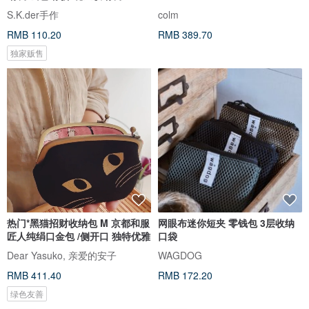
S.K.der手作
colm
RMB 110.20
RMB 389.70
独家贩售
热门*黑猫招财收纳包 M 京都和服
网眼布迷你短夹 零钱包 3层收纳
匠人纯绢口金包 /侧开口 独特优雅
口袋
Dear Yasuko, 亲爱的安子
WAGDOG
RMB 411.40
RMB 172.20
绿色友善