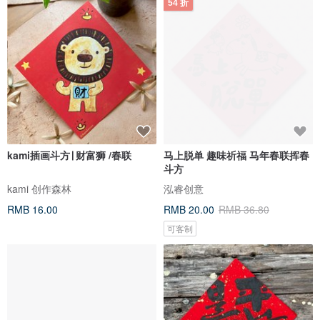
54 折
kami插画斗方∣ 财富狮 /春联
马上脱单 趣味祈福 马年春联挥春
斗方
kami 创作森林
泓睿创意
RMB 16.00
RMB 20.00
RMB 36.80
可客制