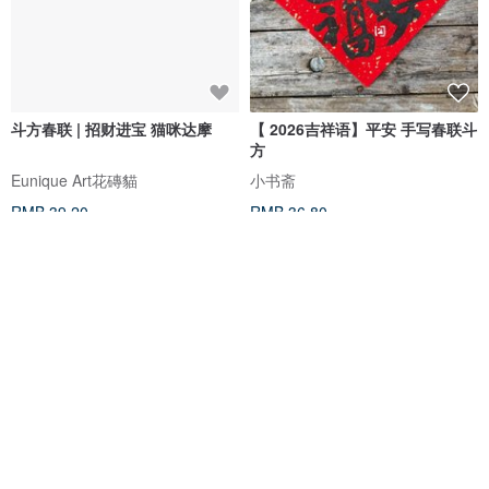
斗方春联 | 招财进宝 猫咪达摩
【 2026吉祥语】平安 手写春联斗
方
Eunique Art花磚貓
小书斋
RMB 39.20
RMB 36.80
可客制
54 折