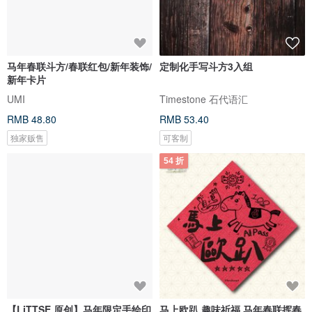
马年春联斗方/春联红包/新年装饰/
定制化手写斗方3入组
新年卡片
UMI
Timestone 石代语汇
RMB 48.80
RMB 53.40
独家贩售
可客制
54 折
【LiTTSE 原创】马年限定手绘印
马上欧趴 趣味祈福 马年春联挥春