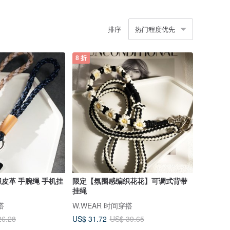
排序
热门程度优先
8 折
皮革 手腕绳 手机挂
限定【氛围感编织花花】可调式背带
挂绳
搭
W.WEAR 时间穿搭
US$ 31.72
26.28
US$ 39.65