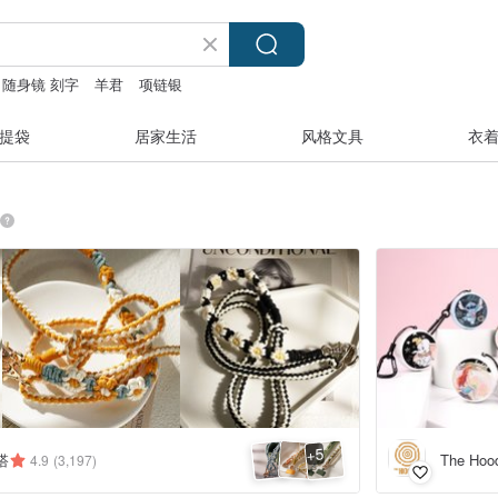
 随身镜 刻字
羊君
项链银
提袋
居家生活
风格文具
衣
5
+
搭
The Hoo
4.9
(3,197)