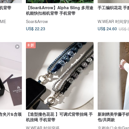
 手机背带
【Soar&Arrow】Alpha Sling 多用途
手工编织花花 手
机能快扣相机背带 手机背带
IME
Soar&Arrow
W.WEAR 时间穿
US$ 22.23
US$ 24.60
US$ 
8 折
含夹片&含颈
【造型撞色花花 】可调式背带挂绳 手
新刺绣美学藤手机
机挂绳 手机背带
包/共两款
W.WEAR 时间穿搭
京都奈口金包Gama