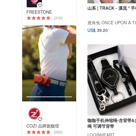
山系 | TRACK - 溪流 *
FREESTONE
(310)
鹿角兔 ONCE UPON A T
US$ 39.20
咖咖手机伸缩绳-含背带&
COZI 品牌旗舰馆
绳 可调节背带
(293)
LOGINHEART