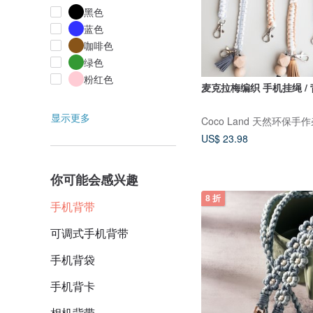
黑色
蓝色
咖啡色
绿色
粉红色
麦克拉梅编织 手机挂绳 / 背
显示更多
Coco Land 天然环保手
US$ 23.98
你可能会感兴趣
8 折
手机背带
可调式手机背带
手机背袋
手机背卡
相机背带