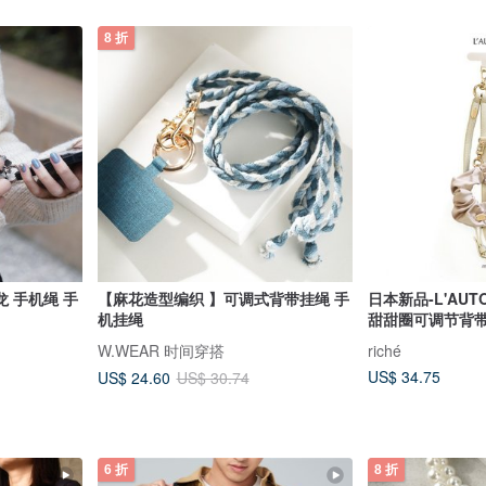
8 折
 手
【麻花造型编织 】可调式背带挂绳 手
日本新品-L'AU
机挂绳
甜甜圈可调节背带 
W.WEAR 时间穿搭
riché
US$ 34.75
US$ 24.60
US$ 30.74
6 折
8 折