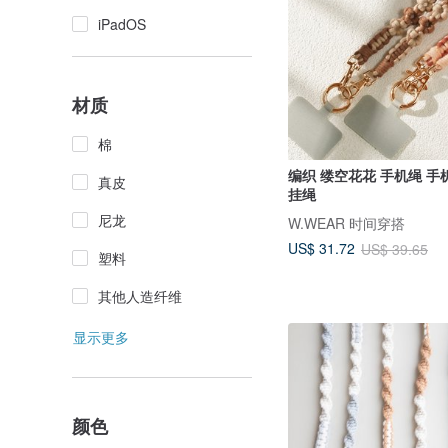
iPadOS
材质
棉
编织 缕空花花 手机绳 手机背带 手机
真皮
挂绳
尼龙
W.WEAR 时间穿搭
US$ 31.72
US$ 39.65
塑料
其他人造纤维
显示更多
颜色