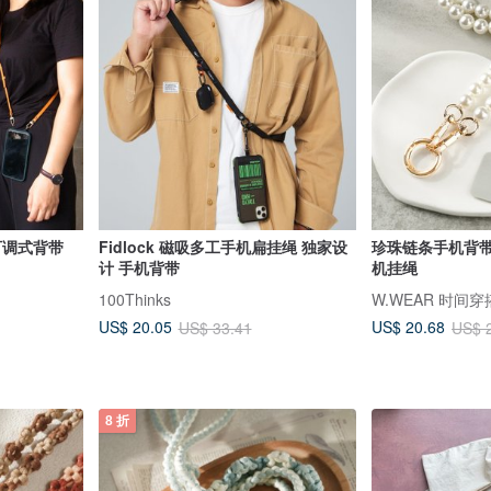
可调式背带
Fidlock 磁吸多工手机扁挂绳 独家设
珍珠链条手机背带
计 手机背带
机挂绳
100Thinks
W.WEAR 时间穿
US$ 20.05
US$ 20.68
US$ 33.41
US$ 
8 折