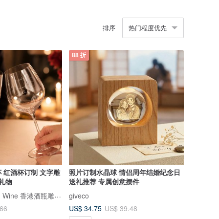
排序
热门程度优先
88 折
 红酒杯订制 文字雕
照片订制水晶球 情侣周年结婚纪念日
婚礼物
送礼推荐 专属创意摆件
Design Your Own Wine 香港酒瓶雕刻礼品专门店
giveco
US$ 34.75
.66
US$ 39.48