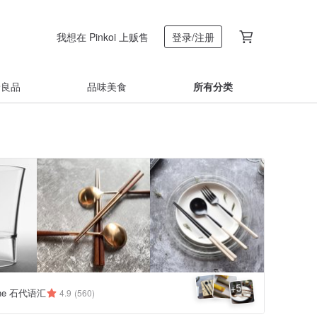
我想在 Pinkoi 上贩售
登录/注册
着良品
品味美食
所有分类
5
+
one 石代语汇
4.9
(560)