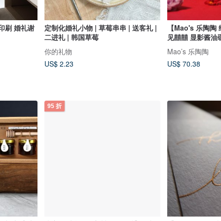
量印刷 婚礼谢
定制化婚礼小物 | 草莓串串 | 送客礼 |
【Mao's 乐陶
二进礼 | 韩国草莓
见囍囍 显影酱油
你的礼物
Mao’s 乐陶陶
US$ 2.23
US$ 70.38
95 折