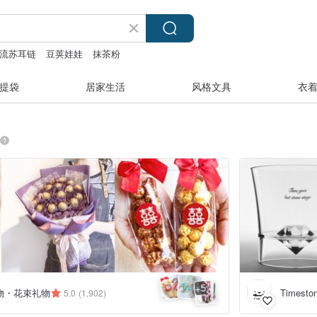
流苏耳链
豆荚娃娃
抹茶粉
提袋
居家生活
风格文具
衣
5
+
物・花束礼物
Timest
5.0
(1,902)