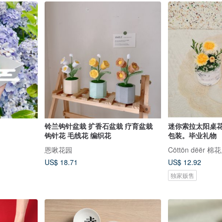
铃兰钩针盆栽 扩香石盆栽 疗育盆栽
迷你索拉太阳桌
钩针花 毛线花 编织花
包装。毕业礼物
恩啾花园
Cöttön dëër
US$ 18.71
US$ 12.92
独家贩售