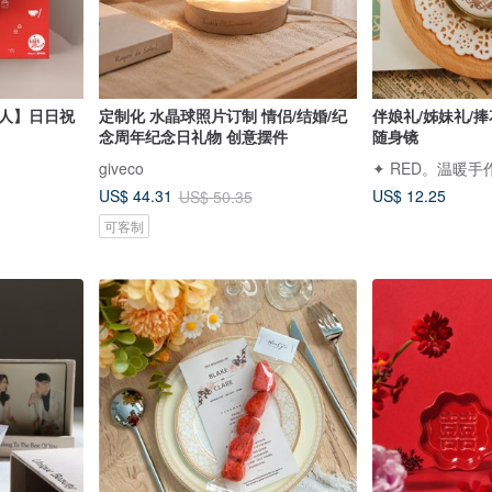
字的人】日日祝
定制化 水晶球照片订制 情侣/结婚/纪
伴娘礼/姊妹礼/
念周年纪念日礼物 创意摆件
随身镜
giveco
✦ RED。温暖手
US$ 12.25
US$ 44.31
US$ 50.35
可客制