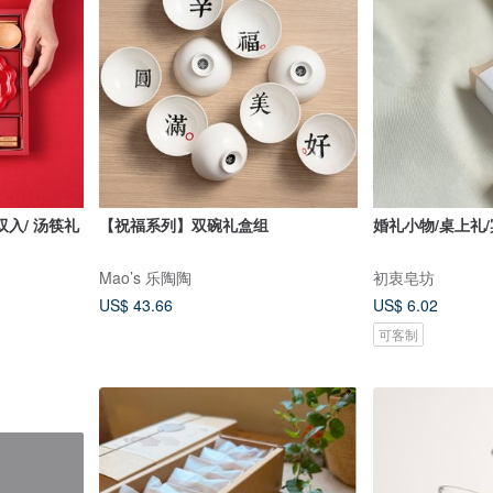
入/ 汤筷礼
【祝福系列】双碗礼盒组
婚礼小物/桌上礼
Mao’s 乐陶陶
初衷皂坊
US$ 43.66
US$ 6.02
可客制