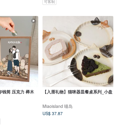
可客制
存钱筒 压克力 榉木
【入厝礼物】猫咪器皿餐桌系列_小盘
Miaoisland 喵岛
US$ 37.87