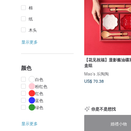
棉
纸
木头
显示更多
【花见祝福】显影酱油碟双
盒组
颜色
Mao’s 乐陶陶
白色
US$ 70.38
粉红色
红色
蓝色
绿色
你是不是想找
显示更多
婚禮小物