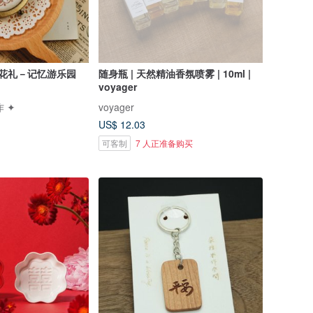
捧花礼－记忆游乐园
随身瓶 | 天然精油香氛喷雾 | 10ml |
voyager
作 ✦
voyager
US$ 12.03
可客制
7 人正准备购买