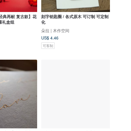
陶 经典再献 复古款】花
刻字钥匙圈 / 各式原木 可订制 可定制
碟礼盒组
化
朵拉 | 木作空间
US$ 4.46
可客制