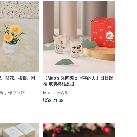
花。盆花。摆饰。附
【Mao's 乐陶陶 x 写字的人】日日祝
福 玻璃杯礼盒组
 棉花鹿手作空间坊
Mao’s 乐陶陶
US$ 21.39