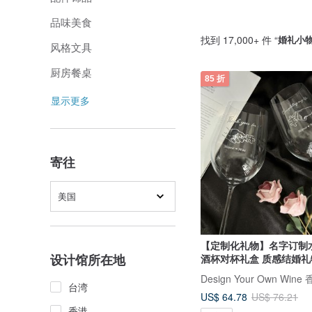
品味美食
找到 17,000+ 件 “
婚礼小
风格文具
厨房餐桌
85 折
显示更多
寄往
美国
【定制化礼物】名字订制水
设计馆所在地
酒杯对杯礼盒 质感结婚礼
台湾
US$ 64.78
US$ 76.21
香港