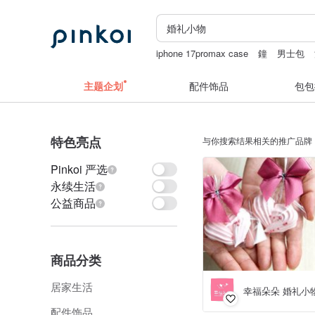
iphone 17promax case
鐘
男士包
定制 钥匙扣 刻字
羊君
主题企划
配件饰品
包包
特色亮点
与你搜索结果相关的推广品牌
Pinkoi 严选
永续生活
公益商品
商品分类
居家生活
幸福朵朵 婚礼小
配件饰品