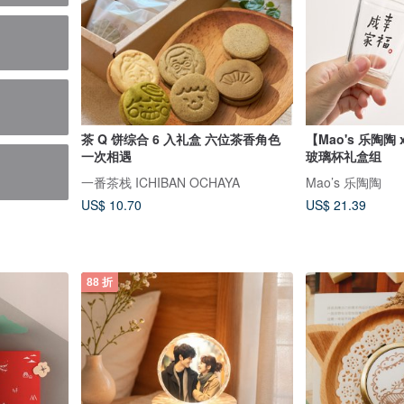
茶 Q 饼综合 6 入礼盒 六位茶香角色
【Mao's 乐陶陶
一次相遇
玻璃杯礼盒组
一番茶栈 ICHIBAN OCHAYA
Mao’s 乐陶陶
US$ 10.70
US$ 21.39
88 折