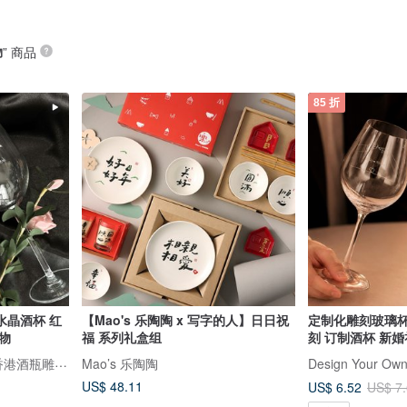
物
” 商品
85 折
晶酒杯 红
【Mao's 乐陶陶 x 写字的人】日日祝
定制化雕刻玻璃杯
物
福 系列礼盒组
刻 订制酒杯 新
Design Your Own Wine 香港酒瓶雕刻礼品专门店
Mao’s 乐陶陶
US$ 48.11
US$ 6.52
US$ 7