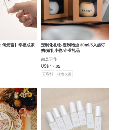
 x 何景窗】幸福成家
定制化礼物-定制蜡烛 30ml/5入起订
购/婚礼小物/企业礼品
如是手作
US$ 17.82
可客制
绿色友善