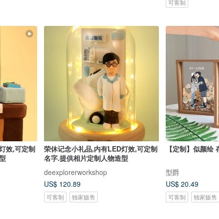
可客制
灯效,可定制
荣休记念小礼品,内有LED灯效,可定制
【定制】似颜绘 
型
名字.提供相片定制人物造型
deexplorerworkshop
型爵
US$ 120.89
US$ 20.49
可客制
独家贩售
可客制
独家贩售