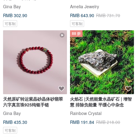
Gina Bay
Amelia Jewelry
RMB 302.90
RMB 643.90
RMB 731.70
可客制
可客制
88 折
天然原矿转运紫晶砂晶体砂翡翠
火焰石 |天然能量水晶矿石 | 增智
六字真言珠925纯银手链
慧 排除负能量 平缓心中杂念
Gina Bay
Rainbow Crystal
RMB 435.30
RMB 191.84
RMB 218.00
可客制