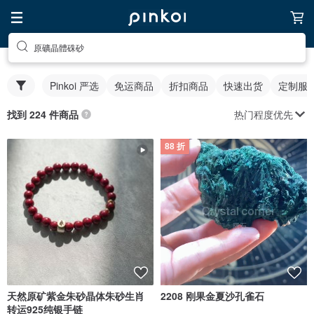
原礦晶體硃砂
Pinkoi 严选
免运商品
折扣商品
快速出货
定制服
热门程度优先
找到 224 件商品
88 折
天然原矿紫金朱砂晶体朱砂生肖
2208 刚果金夏沙孔雀石
转运925纯银手链