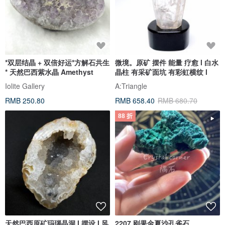
*双层结晶 + 双倍好运*方解石共生
微境。原矿 摆件 能量 疗愈 l 白水
* 天然巴西紫水晶 Amethyst
晶柱 有采矿面坑 有彩虹横纹 l
Iolite Gallery
A:Triangle
RMB 250.80
RMB 658.40
RMB 680.70
88 折
天然巴西原矿玛瑙晶洞 I 摆设 I 风
2207 刚果金夏沙孔雀石