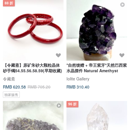
88 折
【令藏斋】原矿朱砂大颗粒晶体
*自然馈赠 + 帝王紫牙*天然巴西紫
砂手镯54.55.56.58.59(早期收藏)
水晶摆件 Natural Amethyst
令藏斋
Iolite Gallery
RMB 620.58
RMB 705.20
RMB 310.40
独家贩售
96 折