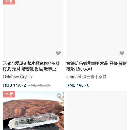
88 折
天然可爱原矿紫水晶迷你小权杖
黄铁矿玛瑙共生柱 水晶 灵修 招财
疗愈 招财 增智慧 财运 旺事业
破煞 防小人a1
Rainbow Crystal
element 微元素手创馆
RMB 148.72
RMB 169.00
RMB 460.40
98 折