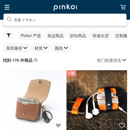
充電 イヤホン
Pinkoi 严选
免运商品
折扣商品
快速出货
定制服
系统兼容
材质
颜色
热门程度优先
找到 170 件商品
7 折