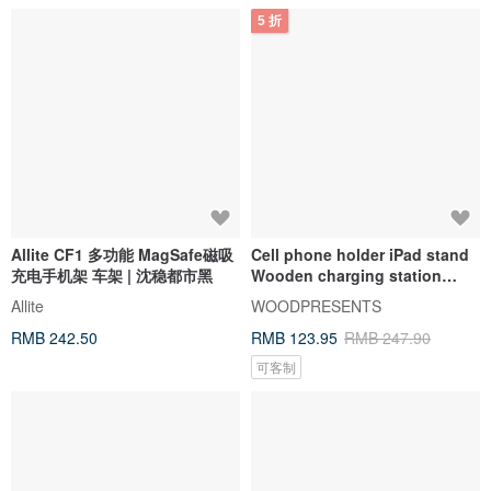
5 折
Allite CF1 多功能 MagSafe磁吸
Cell phone holder iPad stand
充电手机架 车架 | 沈稳都市黑
Wooden charging station
Smartphone stand
Allite
WOODPRESENTS
RMB 242.50
RMB 123.95
RMB 247.90
可客制