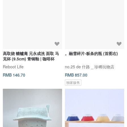
高取烧 轆轤庵 元永成洸 面取 马
。融雪碎片-粄条的瓶 (首图右)
克杯 (9.5cm) 青铜釉 | 咖啡杯
Reboot Life
no.25 de 什路 _ 珍稀玩物店
RMB 146.70
RMB 857.00
独家贩售