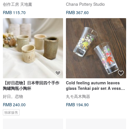
创作工房 天地薰
Chana Pottery Studio
RMB 115.70
RMB 367.60
【好日恋物】日本带回四个手作
Cold feeling autumn leaves
陶罐陶瓶小陶杯
glass Tenkai pair set A vessel
to enjoy the season when the
好日。恋物
丸モ高木陶器
color changes depending on
RMB 240.00
RMB 194.90
the temperature
独家贩售