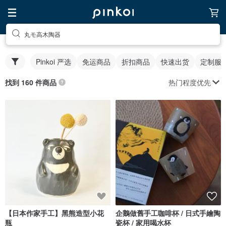
丸モ高木陶器
Pinkoi 严选
免运商品
折扣商品
快速出货
定制服
热门程度优先
找到 160 件商品
【日本作家手工】黑熊造型小花
企鵝做舊手工咖啡杯 / 日式手繪陶
瓶
瓷杯 / 家用喝水杯