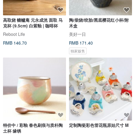
高取烧 轆轤庵 元永成洸 面取 马
陶/柴烧/绞胎/黑底樱花红小杯/附
克杯 (9.5cm) 白紫釉 | 咖啡杯
木盒
Reboot Life
美好一日
RMB 146.70
RMB 171.40
独家贩售
特价中 / 彩釉 春色刷痕与质朴陶
定制陶瓷彩色管花瓶原始尺寸 M
土杯 缘锈