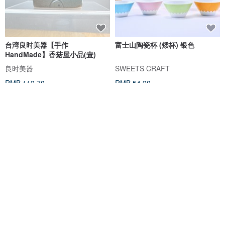
台湾良时美器【手作
富士山陶瓷杯 (矮杯) 银色
HandMade】香菇屋小品(壹)
良时美器
SWEETS CRAFT
RMB 112.70
RMB 54.20
独家贩售
樱花陶瓷碗 & 陶瓷杯子(高款) 2入
白砂三岛堀陶器