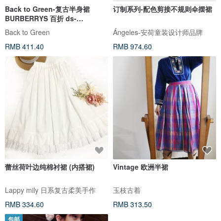
Back to Green-复古半身裙
订制系列-配色剪接不规则伞摆裙
BURBERRYS 百折 ds-
02//vintage skirt
Back to Green
Ángeles-安荷童装设计师品牌
RMB 411.40
RMB 974.60
蕾丝荷叶边纯棉衬裙 (内搭裙)
Vintage 欧洲半裙
Lappy mily 日系复古柔美手作
玉枝古着
RMB 334.60
RMB 313.50
包邮