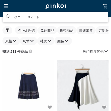
ペチコート スカート
Pinkoi 严选
免运商品
折扣商品
快速出货
定制服
风格
尺寸
材质
颜色
热门程度优先
找到 213 件商品