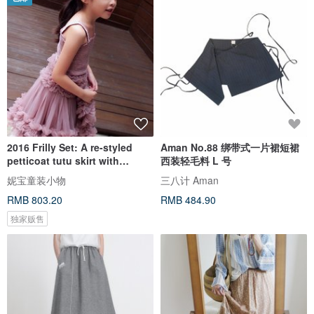
2016 Frilly Set: A re-styled
Aman No.88 绑带式一片裙短裙
petticoat tutu skirt with
西装轻毛料 L 号
adjustable waist and
妮宝童装小物
三八计 Aman
matching top with many frills
RMB 803.20
RMB 484.90
and ruffles made from the
softest chiffon of the highest
独家贩售
quality雪纺套装