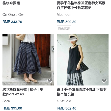
格纹伞摆裙
夏季千鸟格半身裙亚麻棉女高腰
百搭轻薄中长款花苞裙
On One's Own
Mesheen
RMB 343.70
RMB 509.30
绿色友善
绣花格纹花苞裙 | 裙子 | 夏
设计手作-灰黑直纹不规则下摆剪
款|Sora-2143
接个性长裙
Sora
4.5studio
RMB 395.00
RMB 362.40