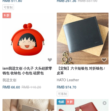
RMB 511.80
RMB 297.36
RMB 337.90
可客制
6 折
iam我适文创 小丸子 大头硅胶零
【定制】六卡短银包 对折钱包 /
钱包 收纳包 小包包 硅胶包
皮革
我适文创
HATO Leather
RMB 66.60
RMB 110.20
RMB 974.70
可客制
包邮
9 折