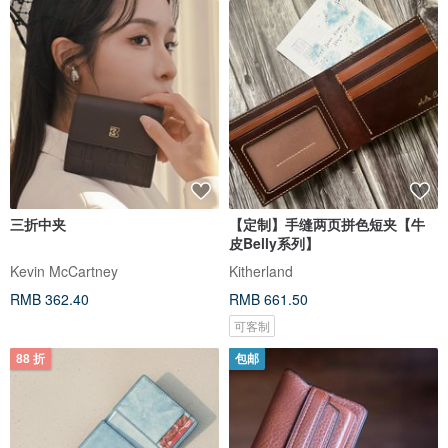
三折中夹
【定制】手缝两页拼色短夹【牛
皮Belly系列】
Kevin McCartney
Kitherland
RMB 362.40
RMB 661.50
可客制
88 折
包邮