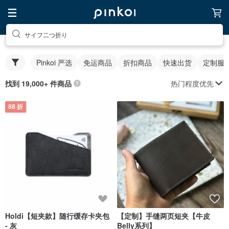
サイフ二つ折り
Pinkoi 严选
免运商品
折扣商品
快速出货
定制服
热门程度优先
找到 19,000+ 件商品
88 折
Holdi【短夹款】随行缓存卡夹包
【定制】手缝两页短夹【牛皮
- 灰
Belly系列】