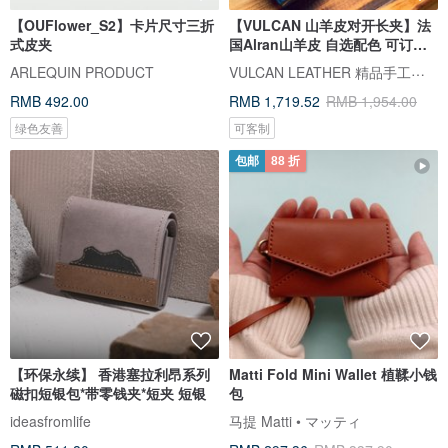
【OUFlower_S2】卡片尺寸三折
【VULCAN 山羊皮对开长夹】法
式皮夹
国Alran山羊皮 自选配色 可订制
无扣
VULCAN LEATHER 精品手工皮件
ARLEQUIN PRODUCT
RMB 492.00
RMB 1,719.52
RMB 1,954.00
绿色友善
可客制
包邮
88 折
【环保永续】 香港塞拉利昂系列
Matti Fold Mini Wallet 植鞣小钱
磁扣短银包*带零钱夹*短夹 短银
包
ideasfromlife
马提 Matti • マッティ