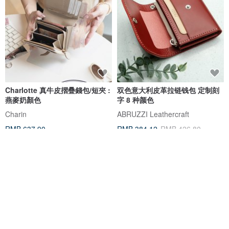
Charlotte 真牛皮摺疊錢包/短夾 :
双色意大利皮革拉链钱包 定制刻
燕麥奶顏色
字 8 种颜色
Charin
ABRUZZI Leathercraft
RMB 637.90
RMB 384.12
RMB 426.80
可客制