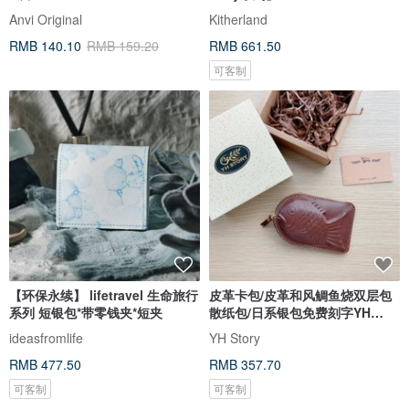
Anvi Original
Kitherland
RMB 140.10
RMB 159.20
RMB 661.50
可客制
【环保永续】 lifetravel 生命旅行
皮革卡包/皮革和风鲷鱼烧双层包
系列 短银包*带零钱夹*短夹
散纸包/日系银包免费刻字YH
story
ideasfromlife
YH Story
RMB 477.50
RMB 357.70
可客制
可客制