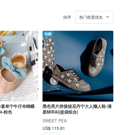
排序
热门程度优先
包邮
-小童单宁牛仔布蝴蝶
黑色亮片拼接缇花丹宁大人懒人鞋-满
4-粉色
星MIRAI|提袋组合|
SWEET PEA
US$ 115.81