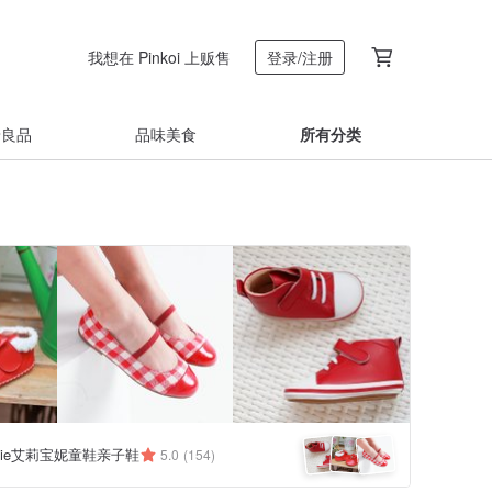
我想在 Pinkoi 上贩售
登录/注册
着良品
品味美食
所有分类
onnie艾莉宝妮童鞋亲子鞋
5.0
(154)