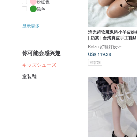
粉红色
绿色
显示更多
渔光超软魔鬼毡小羊皮娃
| 奶茶 | 台湾真皮手工鞋M
Keizu 好鞋好设计
你可能会感兴趣
US$ 119.38
可客制
キッズシューズ
童装鞋