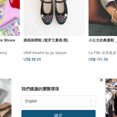
te Shoes
插画刺绣鞋 (紫罗兰夏夜/黑)
小公主的奥塞鞋 _
demy
offoff theatre by gu siaoyin
La Fille 乐菲
US$ 88.20
US$ 101.56
9 折
我們建議的瀏覽環境
確定