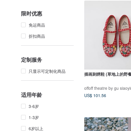
限时优惠
免运商品
折扣商品
定制服务
只显示可定制化商品
插画刺绣鞋 (草地上的野餐
offoff theatre by gu siaoy
适用年龄
US$ 101.56
3-6岁
1-3岁
6岁以上