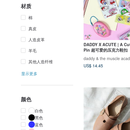
材质
棉
真皮
人造皮革
DADDY X ACUTE | A Cu
Pin 超可爱的压克力鞋扣
羊毛
daddy & the muscle aca
其他人造纤维
US$ 14.45
显示更多
颜色
白色
黑色
蓝色