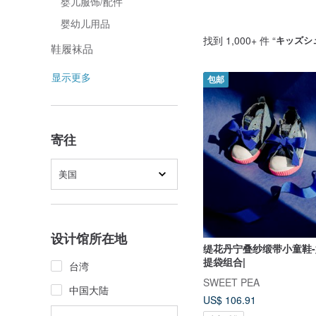
婴儿服饰/配件
婴幼儿用品
找到 1,000+ 件 “
キッズシ
鞋履袜品
显示更多
包邮
寄往
美国
设计馆所在地
缇花丹宁叠纱缎带小童鞋-姫星
提袋组合|
台湾
SWEET PEA
中国大陆
US$ 106.91