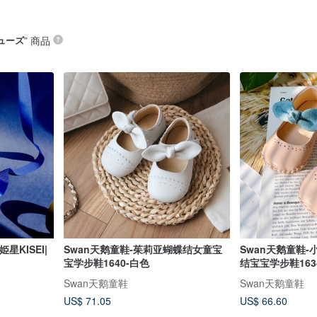
ューズ
” 商品
KISEI|
Swan天鹅童鞋-茱莉亚蝴蝶结女童宝
Swan天鹅童鞋
宝学步鞋1640-白色
结宝宝学步鞋163
Swan天鹅童鞋
Swan天鹅童鞋
US$ 71.05
US$ 66.60