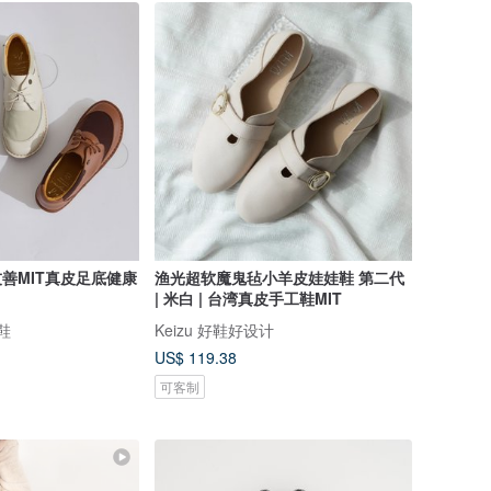
友善MIT真皮足底健康
渔光超软魔鬼毡小羊皮娃娃鞋 第二代
| 米白 | 台湾真皮手工鞋MIT
买鞋
Keizu 好鞋好设计
US$ 119.38
可客制