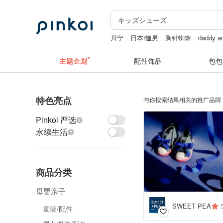
川宁
日本t恤男
胸针蜘蛛
daddy a
numbering
竹编
香膏
主题企划
配件饰品
包包
特色亮点
与你搜索结果相关的推广品牌
Pinkoi 严选
永续生活
商品分类
母婴亲子
SWEET PEA
童装/配件