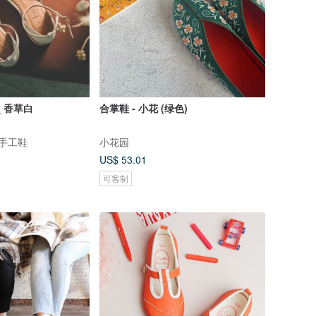
 香草白
合掌鞋 - 小花 (绿色)
真皮手工鞋
小花园
US$ 53.01
可客制