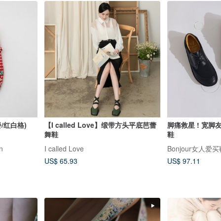
/红白格)
【I called Love】缎带方头平底芭蕾
脚痛救星 ! 宽脚
舞鞋
鞋
in
I called Love
Bonjour女人爱
US$ 65.93
US$ 97.11