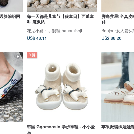
尺码透肤编织网
每一天都是儿童节【孩童日】西瓜童
脚痛救星!全真皮
鞋 魔鬼毡
鞋
花见小路・手製鞋 hanamikoji
Bonjour女人爱
US$ 48.11
US$ 88.20
9 折
韩国 Ggomoosin 学步袜鞋 - 小小爱
苹果派编织娃娃鞋
马