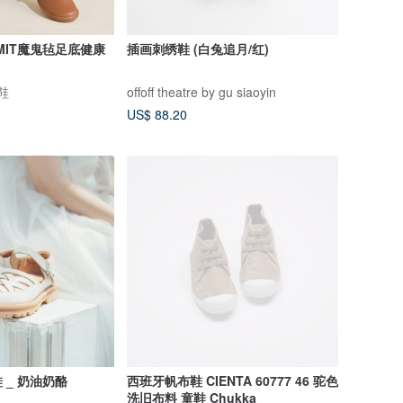
MIT魔鬼毡足底健康
插画刺绣鞋 (白兔追月/红)
买鞋
offoff theatre by gu siaoyin
US$ 88.20
 _ 奶油奶酪
西班牙帆布鞋 CIENTA 60777 46 驼色
洗旧布料 童鞋 Chukka