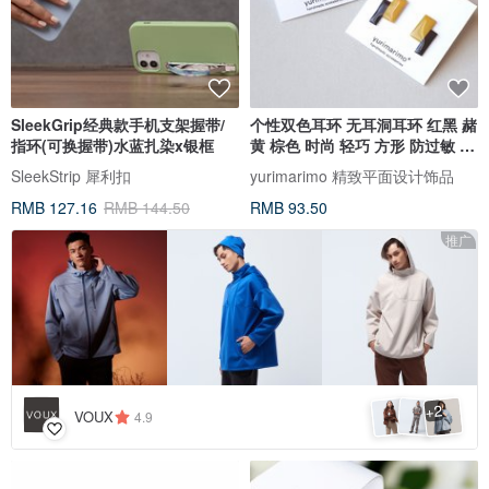
SleekGrip经典款手机支架握带/
个性双色耳环 无耳洞耳环 红黑 赭
指环(可换握带)水蓝扎染x银框
黄 棕色 时尚 轻巧 方形 防过敏 无
耳洞耳环
SleekStrip 犀利扣
yurimarimo 精致平面设计饰品
RMB 127.16
RMB 144.50
RMB 93.50
推广
2
+
VOUX
4.9