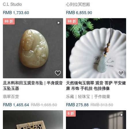
C.L Studio
心到位冥想殿
RMB 1,733.60
RMB 6,855.90
88 折
88 折
且木料和田玉观音吊坠 | 半身观音
天然缅甸玉翡翠 观音 菩萨 平安健
玉坠玉器
康 吊饰 手机挂 包挂佛像
翡翠百货
乐藏｜轻珠宝｜手作能量
RMB 1,465.64
RMB 1,665.50
RMB 275.88
RMB 313.50
6 折