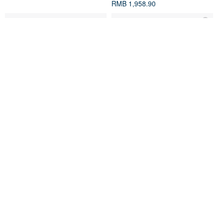
RMB 1,958.90
天然缅甸冰种观音翡翠镶沙弗莱
冰玻种翡翠 白翡翠 宝瓶观音 翡翠
石榴石 吊坠 249505
吊坠 天然缅甸翡翠 A 货 QJ-62
C.L Studio
心到位冥想殿
RMB 1,537.70
RMB 2,179.20
可客制
绿色友善
88 折