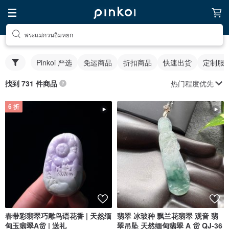
พระแม่กวนอิมหยก
Pinkoi 严选
免运商品
折扣商品
快速出货
定制服
热门程度优先
找到 731 件商品
6 折
春带彩翡翠巧雕鸟语花香 | 天然缅
翡翠 冰玻种 飘兰花翡翠 观音 翡
甸玉翡翠A货 | 送礼
翠吊坠 天然缅甸翡翠 A 货 QJ-36