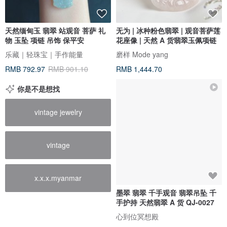
天然缅甸玉 翡翠 站观音 菩萨 礼
无为 | 冰种粉色翡翠 | 观音菩萨莲
物 玉坠 项链 吊饰 保平安
花座像 | 天然 A 货翡翠玉佩项链
乐藏｜轻珠宝｜手作能量
磨样 Mode yang
RMB 792.97
RMB 901.10
RMB 1,444.70
你是不是想找
vintage jewelry
vintage
x.x.x.myanmar
墨翠 翡翠 千手观音 翡翠吊坠 千
手护持 天然翡翠 A 货 QJ-0027
心到位冥想殿