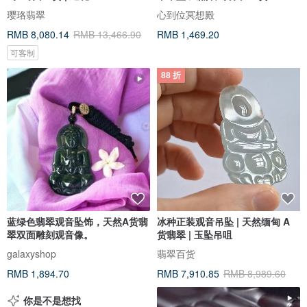
璎珞翡翠
心到位冥想殿
RMB 8,080.14
RMB 13,466.90
RMB 1,469.20
可客制
88 折
蓝绿色翡翠观音坠饰，天然A货翡
冰种正装观音吊坠 | 天然缅甸 A
翠双面雕刻观音像。
货翡翠 | 玉坠吊咀
galaxyshop
翡翠百货
RMB 1,894.70
RMB 7,910.85
RMB 8,989.60
你是不是想找