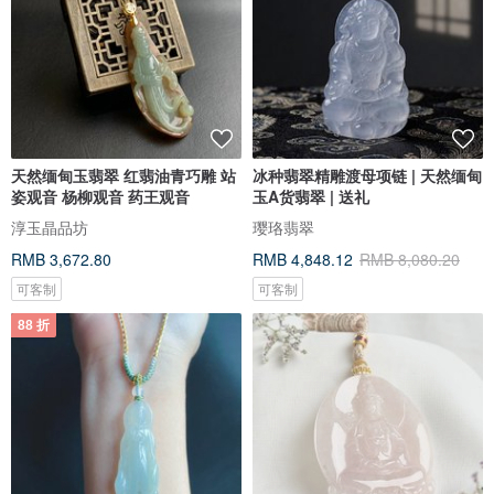
天然缅甸玉翡翠 红翡油青巧雕 站
冰种翡翠精雕渡母项链 | 天然缅甸
姿观音 杨柳观音 药王观音
玉A货翡翠 | 送礼
淳玉晶品坊
璎珞翡翠
RMB 3,672.80
RMB 4,848.12
RMB 8,080.20
可客制
可客制
88 折