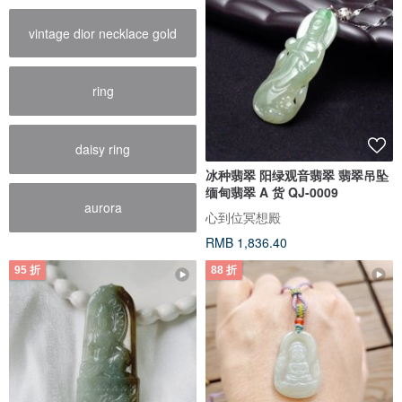
vintage dior necklace gold
ring
daisy ring
冰种翡翠 阳绿观音翡翠 翡翠吊坠
缅甸翡翠 A 货 QJ-0009
aurora
心到位冥想殿
RMB 1,836.40
95 折
88 折