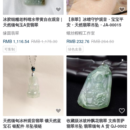
冰胶细糯老料晴水带黄自在观音 |
【亲翠】冰晴守护观音・宝宝平
天然缅甸玉A货翡翠
安・天然翡翠吊坠・JA-00015
缘圆翡翠
螺丝帽帽工作室
RMB 1,116.54
RMB 1,175.30
RMB 232.76
RMB 264.50
可客制
绿色友善
天然缅甸冰种观音翡翠 镶天然蓝
收藏级冰玻种飘花翡翠 文殊菩萨
宝石 银配件 吊坠项链
翡翠吊坠 翡翠缅甸 A 货 QJ-0002