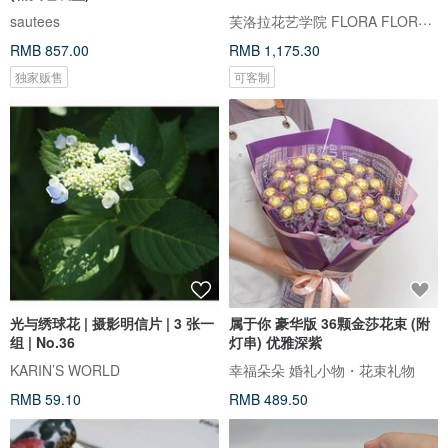
芙洛拉花艺学院 FLORA FLORAL ACADEMY
sautees
RMB 857.00
RMB 1,175.30
独家贩售
可客制
光与绣球花 | 摄影明信片 | 3 张一
属于你 豪华版 36颗金莎花束 (附
组 | No.36
灯串) 优雅深紫
KARIN’S WORLD
幸福朵朵 婚礼小物・花束礼物
RMB 59.10
RMB 489.50