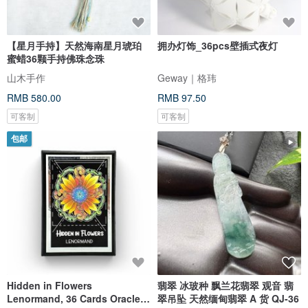
【星月手持】天然海南星月琥珀
拥办灯饰_36pcs壁插式夜灯
蜜蜡36颗手持佛珠念珠
山木手作
Geway｜格玮
RMB 580.00
RMB 97.50
可客制
可客制
包邮
Hidden in Flowers
翡翠 冰玻种 飘兰花翡翠 观音 翡
Lenormand, 36 Cards Oracle
翠吊坠 天然缅甸翡翠 A 货 QJ-36