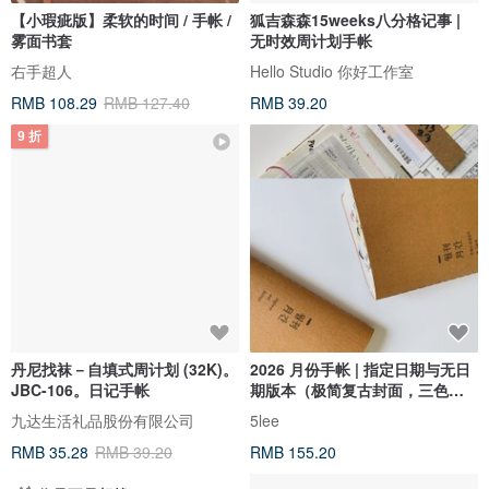
【小瑕疵版】柔软的时间 / 手帐 /
狐吉森森15weeks八分格记事 |
雾面书套
无时效周计划手帐
右手超人
Hello Studio 你好工作室
RMB 108.29
RMB 127.40
RMB 39.20
9 折
丹尼找袜－自填式周计划 (32K)。
2026 月份手帐 | 指定日期与无日
JBC-106。日记手帐
期版本（极简复古封面，三色可
选）
九达生活礼品股份有限公司
5lee
RMB 35.28
RMB 39.20
RMB 155.20