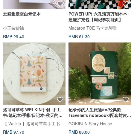
发糕集章空白笔记本
POWER UP! 六孔活页万能本本
超能扩充包【周记事功能页】
小玉杂货铺
Macaron TOE 马卡龙脚趾
RMB 29.40
RMB 61.30
洛可可草莓 WELKIN手创_手工
记录你的人生旅途/tn/经典款
书/笔记本/手帐/日记本-秋天的兔
Traveler's notebook/配套封皮与
子
内芯
【 Welkin 】洛可可草莓手工书
GOKIBUN Story House
RMB 97.70
RMB 88.00