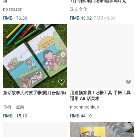
组
+甘特图/项目纪录追踪/周计划
no reason
珠友文化
RMB 176.30
RMB 43.92
RMB 48.80
童话故事无时效手帐(附月份贴纸)
用途预算袋 I 记帐工具 手帐工具
适用 A6 活页本
你有一点酸
moonmoonkuo
RMB 115.10
RMB 44.10