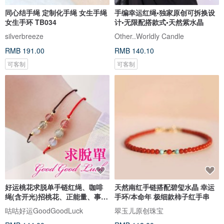
同心结手绳 定制化手绳 女生手绳
手编幸运红绳•独家原创可拆换设
女生手环 TB034
计•无限配搭款式•天然紫水晶
silverbreeze
Other..Worldly Candle
RMB 191.00
RMB 140.10
可客制
可客制
好运桃花求脱单手链红绳、咖啡
天然南红手链搭配碧玺水晶 幸运
绳(含开光)招桃花、正能量、事业
手环/本命年 极细款柿子红手串
运
咕咕好运GoodGoodLuck
翠玉儿原创珠宝