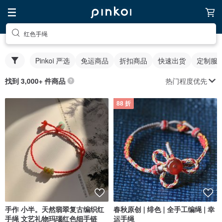
红色手绳
Pinkoi 严选
免运商品
折扣商品
快速出货
定制服
热门程度优先
找到 3,000+ 件商品
88 折
手作 小半。天然翡翠复古编织红
春秋原创 | 绯色 | 全手工编绳 | 幸
手绳 文艺礼物玛瑙红色细手链
运手绳