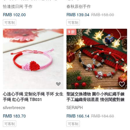
恰逢揽日闲 手作
春秋原创手作
RMB 102.00
RMB 139.04
RMB 158.00
可客制
可客制
9 折
心连心手绳 定制化手绳 手环 女生
聖誕交換禮物 圍巾小狗紅繩手鍊
手绳 红心手绳 TB031
手工編織骨頭星星 情侶閨蜜對鍊
silverbreeze
SERAPH
RMB 183.70
RMB 166.14
RMB 184.60
可客制
可客制