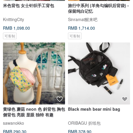
米色背包 女士针织手工背包
旅行中系列 (羊角勾编织后背袋) -
保留纯白记忆
KnittingCity
Sinramat醒来吧
RMB 1,098.00
RMB 1,714.00
可客制
可客制
黄绿色 蘑菇 neon 色 斜背包 胸包
Black mesh bear mini bag
侧背包 亮眼 显眼 独特 有趣
sawanokko
ORIBAGU 折纸包
RMB 290.30
RMB 378.90