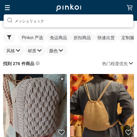
メッシュリュック
Pinkoi 严选
免运商品
折扣商品
快速出货
定制服
风格
材质
颜色
热门程度优先
找到 276 件商品