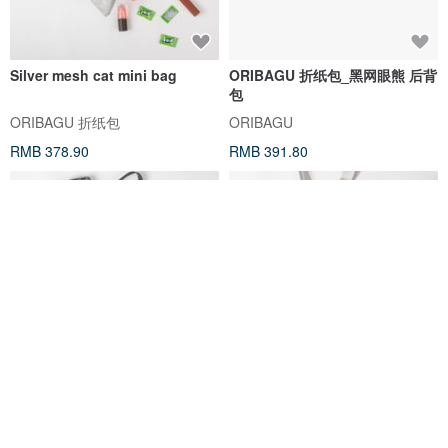
Silver mesh cat mini bag
ORIBAGU 折纸包_黑网眼熊 后背
包
ORIBAGU 折纸包
ORIBAGU
RMB 378.90
RMB 391.80
Black mesh bulldog mini bag
Silver mesh bear mini bag
ORIBAGU 折纸包
ORIBAGU 折纸包