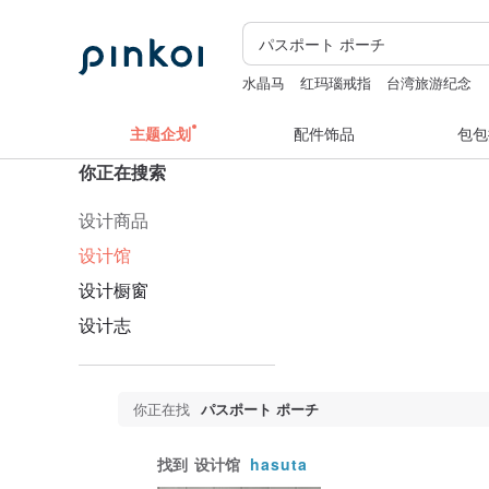
水晶马
红玛瑙戒指
台湾旅游纪念
毛绒玩具
耳环
主题企划
配件饰品
包包
你正在搜索
设计商品
设计馆
设计橱窗
设计志
你正在找
パスポート ポーチ
找到
设计馆
hasuta