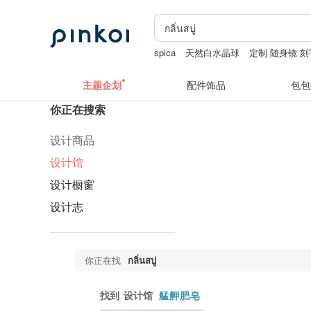
spica
天然白水晶球
定制 随身镜 刻
小夜灯
主题企划
配件饰品
包包
你正在搜索
设计商品
设计馆
设计橱窗
设计志
你正在找
กลิ่นสบู่
找到
设计馆
艋舺肥皂