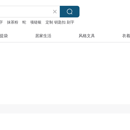
字
抹茶粉
蛇
项链银
定制 钥匙扣 刻字
提袋
居家生活
风格文具
衣