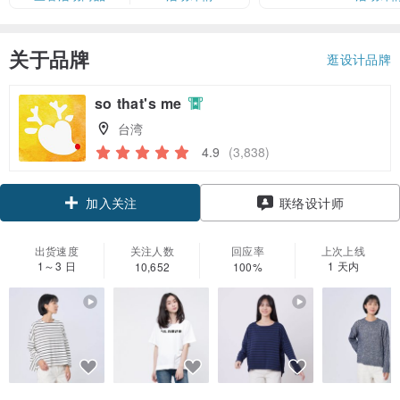
关于品牌
逛设计品牌
so that's me
台湾
4.9
(3,838)
领优惠券
联络设计师
加入关注
出货速度
关注人数
回应率
上次上线
1～3 日
1 天内
10,652
100%