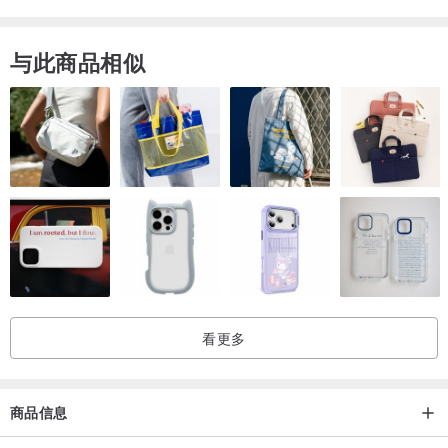
与此商品相似
| 成分 |
50% 棉
50% 縲縈
看更多
| 尺寸 (平放測量cm) |
胸寬 x 下擺寬 x 袖口寬 x 衣長
120 x 59 x 19.5 x 63.5
商品信息