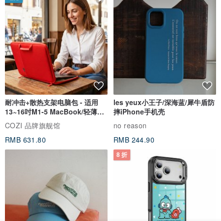
耐冲击+散热支架电脑包 - 适用
les yeux小王子/深海蓝/犀牛盾防
13~16吋M1-5 MacBook/轻薄笔
摔iPhone手机壳
电
COZI 品牌旗舰馆
no reason
RMB 631.80
RMB 244.90
8 折