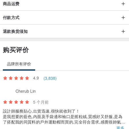
商品运费
| 注意事項 |
付款方式
- 可使用30度冷水機洗
退款换货须知
- 相似色分開洗滌
- 不可長時間浸泡
购买评价
- 不可使用含氯漂白水
- 低溫烘乾
品牌所有评价
- 低溫反面整燙
4.9
(3,838)
| Model參考 |
身高:165 cm，48 KG, Free size
Cherub Lin
5 个月前
設計師服務貼心,出貨迅速,很快就收到了！
是我想要的藍色,內面及手袋邊和袖口是摇粒絨,質感好又舒服,是為
了搭配我的同質料的戶外運動帽而買的,完全符合需求,感覺很帥氣！
YKK拉鏈,耐用,可以穿很久,非常喜歡！
更多