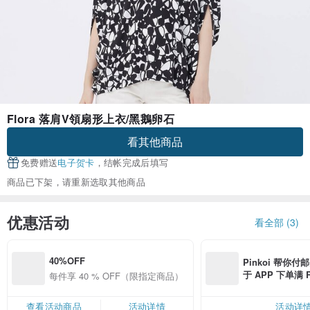
Flora 落肩V領扇形上衣/黑鵝卵石
看其他商品
免费赠送
电子贺卡
，结帐完成后填写
商品已下架，请重新选取其他商品
优惠活动
看全部 (3)
40%OFF
Pinkoi 帮你付
于 APP 下单满 
每件享 40 % OFF（限指定商品）
邮费 RMB 40
查看活动商品
活动详情
活动详