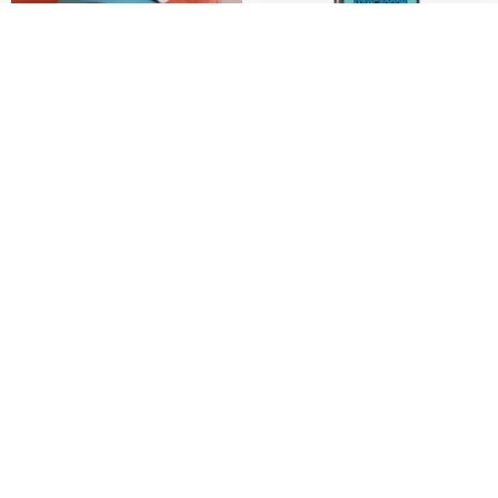
看其他商品
了解品牌
everything connects 防泼水帽
三丽鸥 iPhone 全系列 防摔合金
框隐形立架手机壳 - 人鱼汉顿
no reason
apbs 雅品仕 | 水晶彩钻手机壳
RMB 232.70
RMB 270.32
RMB 337.90
HERE AND THERE. 犀牛盾
la essence 台湾精品 LE-
clear 透明手机壳
9805XLSP 6-7 寸大手机包 防震
耐磨可水洗
no reason
la essence