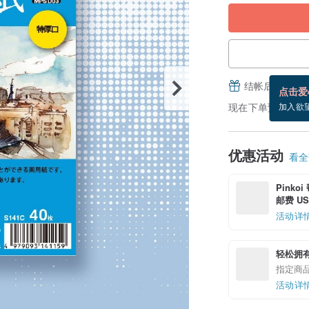
结帐后填写并
点击爱
现在下单预估 8/20
加入欲
优惠活动
看全部
Pinko
邮费 US$
活动详
轻松拥
指定商
活动详