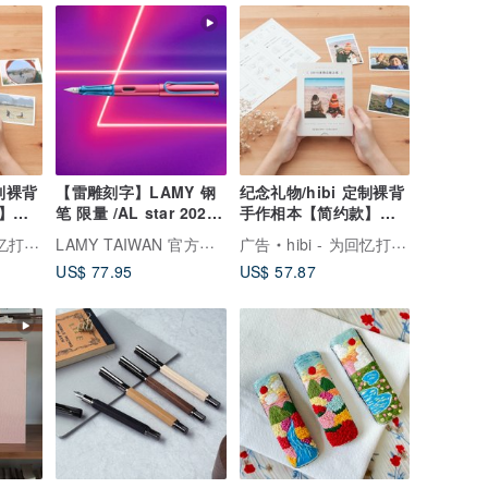
定制裸背
【雷雕刻字】LAMY 钢
纪念礼物/hibi 定制裸背
】生
笔 限量 /AL star 2026
手作相本【简约款】情
Rollerskte 电光红
侣礼物 生日礼物
LAMY TAIWAN 官方旗舰馆
专属的家
广告
hibi - 为回忆打造专属的家
US$ 77.95
US$ 57.87