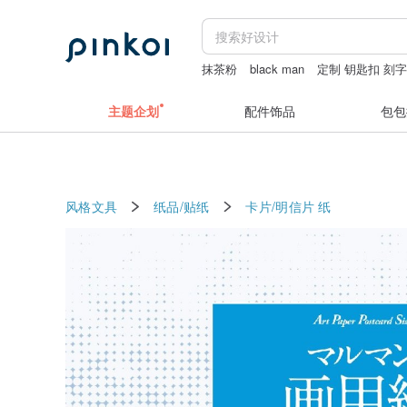
抹茶粉
black man
定制 钥匙扣 刻
iphone 17promax case
项链银
主题企划
配件饰品
包包
风格文具
纸品/贴纸
卡片/明信片
纸