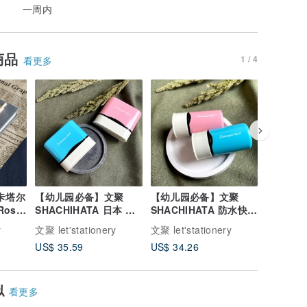
一周内
商品
1 / 4
看更多
 卡塔尔
【幼儿园必备】文聚
【幼儿园必备】文聚
【文聚】
Rosé
SHACHIHATA 日本 防
SHACHIHATA 防水快干
多功能 
字
水 衣服 口罩 连续方形
衣服 口罩 连续圆形章
创作组
y
文聚 let'stationery
文聚 let'stationery
文聚 let's
章
US$ 35.59
US$ 34.26
US$ 25.
似
看更多