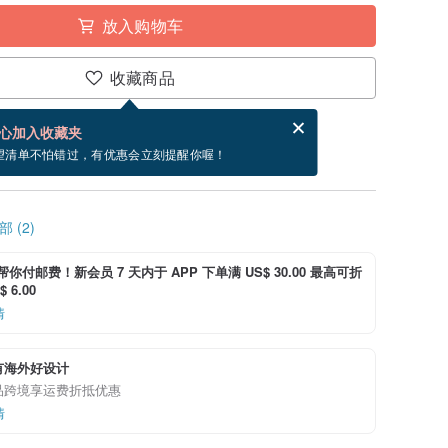
放入购物车
收藏商品
分享，免费帮你寄送电子贺卡。
电子贺卡是什么？
心加入收藏夹
~9/9 到货。
望清单不怕错过，有优惠会立刻提醒你喔！
 (2)
i 帮你付邮费！新会员 7 天内于 APP 下单满 US$ 30.00 最高可折
 6.00
情
有海外好设计
品跨境享运费折抵优惠
情