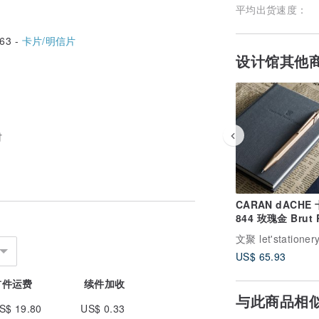
平均出货速度：
63 -
卡片/明信片
设计馆其他
材
CARAN dACHE
844 玫瑰金 Brut 
自动铅笔-免费刻
文聚 let'stationer
US$ 65.93
首件运费
续件加收
与此商品相
S$ 19.80
US$ 0.33