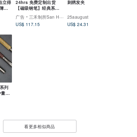
拍立得
24hrs 免费定制出货
刺绣发夹
簿情
【磁吸钢笔】经典系列 -
亮银黑色
广告
三禾制所San Ho Studio
25aaugust
US$ 117.15
US$ 24.31
 系列
少量现
看更多相似商品