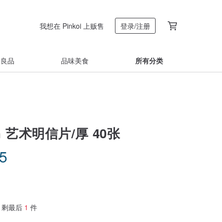
我想在 Pinkoi 上贩售
登录/注册
着良品
品味美食
所有分类
n 艺术明信片/厚 40张
35
剩最后
1
件