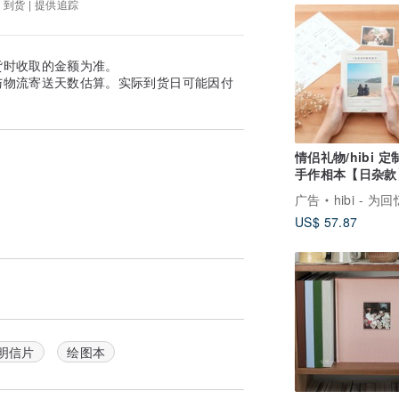
 到货 | 提供追踪
货时收取的金额为准。
与物流寄送天数估算。实际到货日可能因付
情侣礼物/hibi 
手作相本【日杂款
日礼物 周年礼物
广告
hibi - 为回忆打造
US$ 57.87
明信片
绘图本