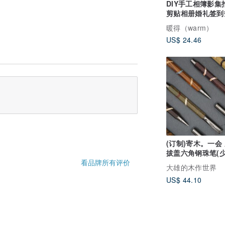
DIY手工相簿影集
剪贴相册婚礼签到
侣五寸三寸四寸
暖得（warm）
US$ 24.46
(订制)寄木。一会
拔盖六角钢珠笔(
货)
看品牌所有评价
大雄的木作世界
US$ 44.10