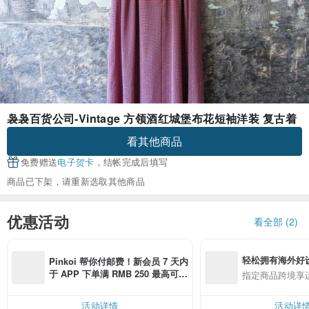
袅袅百货公司-Vintage 方领酒红城堡布花短袖洋装 复古着
看其他商品
免费赠送
电子贺卡
，结帐完成后填写
商品已下架，请重新选取其他商品
优惠活动
看全部 (2)
轻松拥有海外好
Pinkoi 帮你付邮费！新会员 7 天内
于 APP 下单满 RMB 250 最高可折
指定商品跨境享
邮费 RMB 40
活动详情
活动详