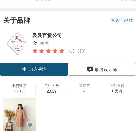
关于品牌
逛设计品牌
袅袅百货公司
台湾
4.9
(53)
加入关注
联络设计师
出货速度
关注人数
回应率
上次上线
1～3 日
1 天内
2,629
-