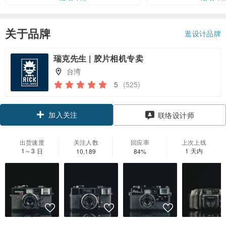
关于品牌
逛设计品牌
瑞克先生 | 胶片相机专卖
台湾
5
(525)
加入关注
联络设计师
出货速度
关注人数
回应率
上次上线
1～3 日
1 天内
10,189
84%