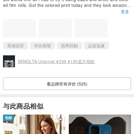
ed film rolls. Got the colored print today and they look amazin
g!! Really happy with this camera.
更多
The Seller is also open to giving suggestions which camera will
suit you best.
质感优异
符合期望
想再回购
运送迅速
MINOLTA Uniomat #339 #135底片相机
看品牌所有评价 (525)
与此商品相似
包邮