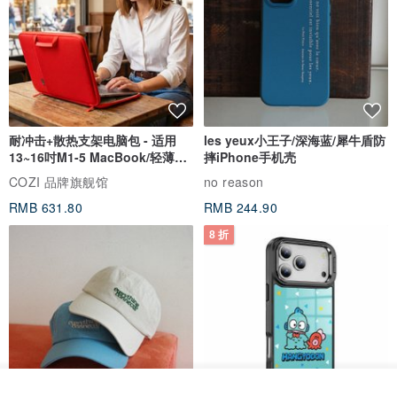
耐冲击+散热支架电脑包 - 适用
les yeux小王子/深海蓝/犀牛盾防
13~16吋M1-5 MacBook/轻薄笔
摔iPhone手机壳
电
COZI 品牌旗舰馆
no reason
RMB 631.80
RMB 244.90
8 折
看其他商品