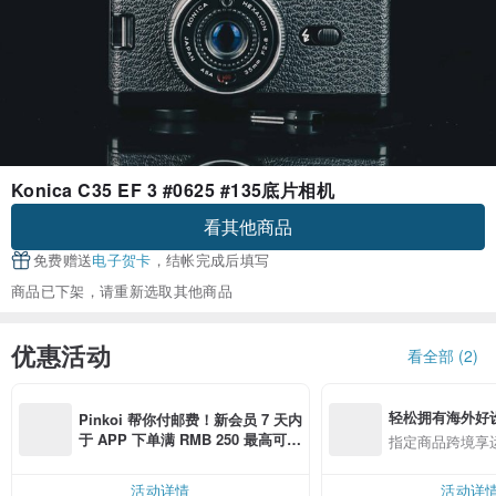
Konica C35 EF 3 #0625 #135底片相机
看其他商品
免费赠送
电子贺卡
，结帐完成后填写
商品已下架，请重新选取其他商品
优惠活动
看全部 (2)
轻松拥有海外好
Pinkoi 帮你付邮费！新会员 7 天内
于 APP 下单满 RMB 250 最高可折
指定商品跨境享
邮费 RMB 40
活动详情
活动详