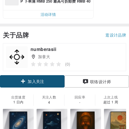
P 下单满 RMB 250 最高可折邮费 RMB 40
活动详情
关于品牌
逛设计品牌
numberasii
加拿大
(0)
加入关注
联络设计师
出货速度
关注人数
回应率
上次上线
1 日内
超过 1 周
4
-