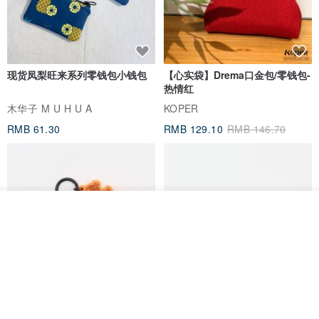
现货凤梨旺来系列零钱包小钱包
【心实袋】Drema口金包/零钱包-
热情红
木华子 M U H U A
KOPER
RMB 61.30
RMB 129.10
RMB 146.70
放入购物车
加入收藏
了解品牌
刺绣吊饰/美味台湾/夜市
意大利植鞣革马卡龙圆圆零钱包
真皮 耳机收纳 生日情人节礼物