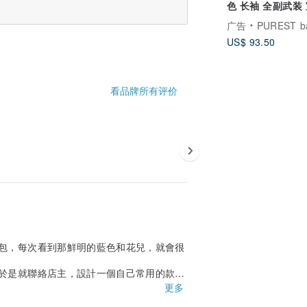
色 长袖 全副武装
弥月 婴儿 礼盒组
广告
PUREST baby coll
US$ 93.50
看品牌所有评价
包，每次看到那鮮明的藍色和花兒，就會很
於是就聯絡店主，設計一個自己常用的款
更多
兔子小包。一如以往，就是看着、拿着都會