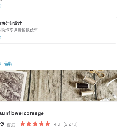
情
有海外好设计
品跨境享运费折抵优惠
情
计品牌
sunflowercorsage
4.9
(2,270)
香港