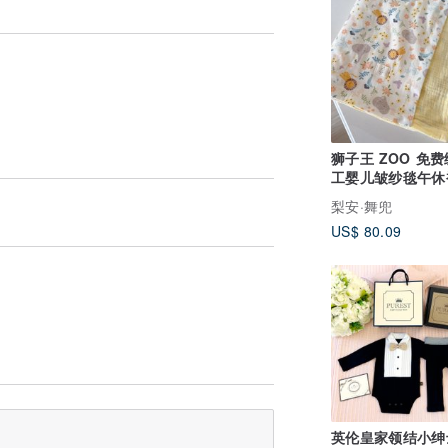
狮子王 ZOO 免
工婴儿皱纱毯午休
儿推车盖毯弥月礼
梨安·舞兜
US$ 80.09
英伦皇家领结小绅