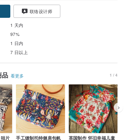
联络设计师
1 天内
97%
1 日内
7 日以上
商品
1 / 4
看更多
 咭片
手工缝制托特侧肩包帆
英国制作 怀旧幸福儿童
手工可爱