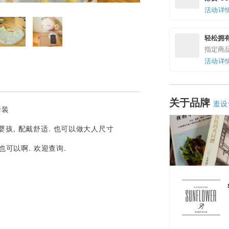
活动详
轻松拥
指定商
活动详
关于品牌
逛设
套装
孩, 配戴舒适. 也可以做大人尺寸
可以啊. 欢迎查询.