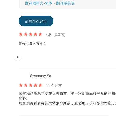
翻译成中文-简体
翻译成英语
品牌所有评价
4.9
(2,270)
评价中附上的照片
Stweetiey So
11 个月前
其實我已是第二次在這裏購買。第一次係買幸福兒童的小布
開心。
無意地再看看有甚麼特別的新品，就發現了這可愛的布樣，
式。
一來一回溝通、修改，等了兩個月，終於收到由英國寄來的