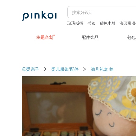
玻璃戒指
书衣
猫咪木雕
海蓝宝项
主题企划
配件饰品
包包
母婴亲子
婴儿服饰/配件
满月礼盒
棉