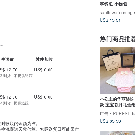
零钱包 小物包
sunflowercorsag
US$ 15.31
热门商品推
首件运费
续件加收
S$ 12.76
US$ 0.00
3 到货 | 不提供追踪
S$ 12.76
US$ 0.00
小公主的华丽装扮
3 到货 | 提供追踪
款 宝宝弥月礼盒组
新生儿 满月送礼
广告
PUREST baby coll
US$ 65.93
货时收取的金额为准。
与物流寄送天数估算。实际到货日可能因付