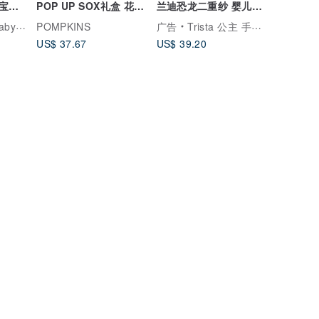
 宝宝
POP UP SOX礼盒 花栗
兰迪恐龙二重纱 婴儿新
鼠 花栗鼠 日本制造 驼
生儿弥月周岁礼物
ection
POMPKINS
广告
Trista 公主 手创 手作定制宝宝礼物
色/米色 2色
US$ 37.67
US$ 39.20