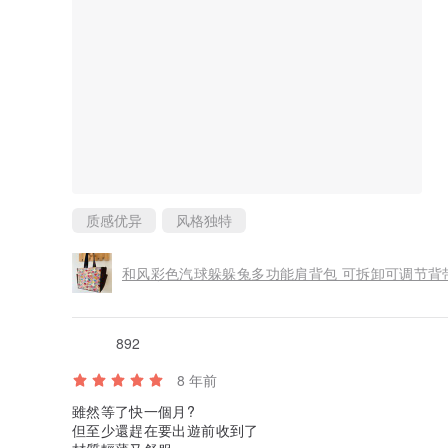
讓人感到快樂的作品。
质感优异
风格独特
和风彩色汽球躲躲兔多功能肩背包 可拆卸可调节背
892
8 年前
雖然等了快一個月?
但至少還趕在要出遊前收到了