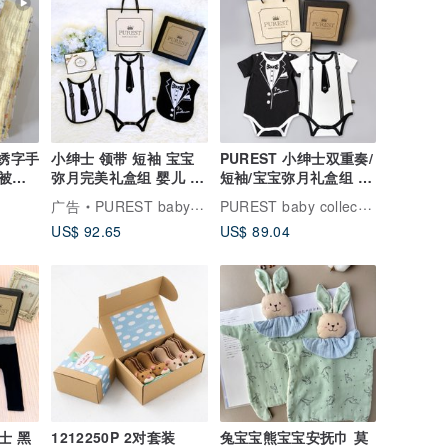
费绣字手
小绅士 领带 短袖 宝宝
PUREST 小绅士双重奏/
被婴
弥月完美礼盒组 婴儿 新
短袖/宝宝弥月礼盒组 婴
周岁
生儿礼物 送礼推荐
儿 新生儿 送礼
PUREST baby collection
广告
PUREST baby collection
US$ 92.65
US$ 89.04
士 黑
1212250P 2对套装
兔宝宝熊宝宝安抚巾 莫