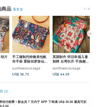
他商品
1 / 4
看更多
 咭片
手工缝制托特侧肩包帆
英国制作 怀旧幸福儿童
手工可爱
布手袋 爱丽丝梦游仙境
刺绣 台湾牡丹 手挽侧背
重复使用
图案
索绳托特包
袋可放纸
e
sunflowercorsage
sunflowercorsage
sunflowe
US$ 36.73
US$ 44.38
US$ 12.
 (2)
i 帮你付邮费！新会员 7 天内于 APP 下单满 US$ 30.00 最高可折
 6.00