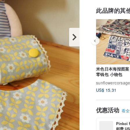
此品牌的其
米色日本海报图案
零钱包 小物包
sunflowercorsag
US$ 15.31
优惠活动
看全部
Pinko
邮费 US$