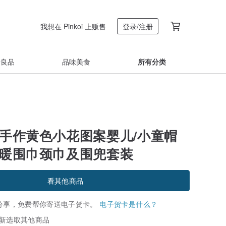
我想在 Pinkoi 上贩售
登录/注册
着良品
品味美食
所有分类
 手作黄色小花图案婴儿/小童帽
保暖围巾颈巾及围兜套装
看其他商品
分享，免费帮你寄送电子贺卡。
电子贺卡是什么？
新选取其他商品