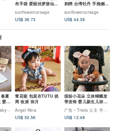
布手袋 爱丽丝梦游仙境
刺绣 台湾牡丹 手挽侧背
重复使用
图案
索绳托特包
袋可放纸
e
sunflowercorsage
sunflowercorsage
sunflowe
US$ 36.73
US$ 44.38
US$ 12.
荐
 春夏
青花瓷 包屁衣TUTU 抓
缤纷小花朵 立体蝴蝶发
 婴儿
周 收涎 弥月
带发饰 婴儿新生儿弥月
礼 周岁礼物
ection
Angel Nina
广告
Trista 公主 手创 手作定制宝宝礼物
US$ 52.56
US$ 12.48