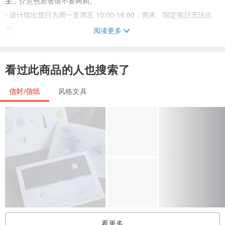
主
，介意色差者请不要网购。
- 设计馆出货日为周一至周五 10:00-16:00，周末、国定假日无法出
货。
阅读更多
- 超商取货指出货后48小时内会到超商，并非48小时内您可以收到物
品。
看过此商品的人也搜索了
- 超急件请选用新竹物流寄出，宅配寄件时间为周一至周五下午2点,
超过寄件时间则顺延到隔日寄出
信封/信纸
风格文具
- 邮寄采挂号寄出，一到两个工作天到货，若家中无人收挂号邮件，
则建议选取超商取货。
- 更多问题请直接发信询问，我们将于第一时间回复。
-
Pinkoi 退货政策
：
www.pinkoi.com/policy#~g
-
申请退款链接
：
pinkoi.com/my/refund
♥产地/制造方式：台湾制造
看更多