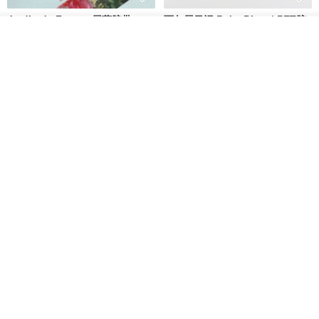
Jardin de France 屏蔽胶带
面包屋日记 Bake Diary | PET胶
带
看其他商品
了解品牌
minuut
Hello Studio 你好工作室
RMB 39.30
RMB 78.40
Mongsil Pongsil 缎带纸胶带组
狐吉博物馆 Huchii Museum |
合
PET胶带
Loonyppo studio
Hello Studio 你好工作室
RMB 217.30
RMB 71.10