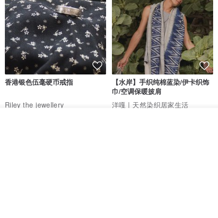
香港银色伍毫硬币戒指
【水岸】手织纯棉蓝染/伊卡织饰
巾/空调保暖披肩
Riley the jewellery
洋嘎 | 天然染织居家生活
RMB 396.50
RMB 729.70
看其他商品
了解品牌
包邮
9 折