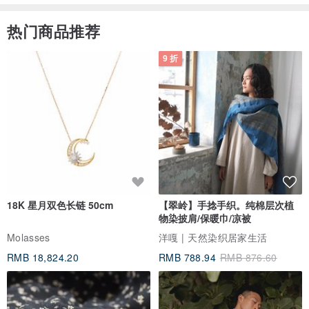
热门商品推荐
9 折
18K 星月双色长链 50cm
【翠岭】手捻手织。纯棉层次植
物染披肩/保暖巾/凉被
Molasses
洋嘎 | 天然染织居家生活
RMB 18,824.20
RMB 788.94
RMB 876.60