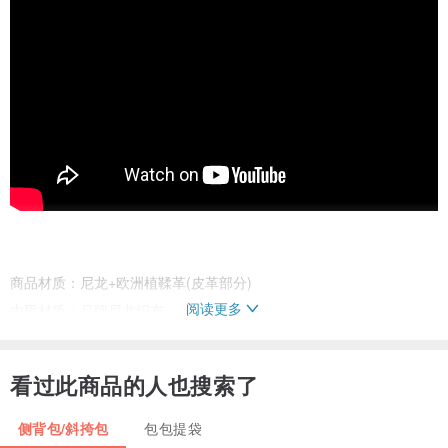
商品材质：尼龙+欧洲植鞣革(皮革部分)
阅读更多
内里材质：品牌尼龙织布
尺寸：L31xW12xH21cm
收纳：主袋x1 内拉链袋x2 内口袋x2 外拉链袋x3
看过此商品的人也搜索了
背带长度：约83~138cm
重量：410g(约)
侧背包/斜挎包
包包提袋