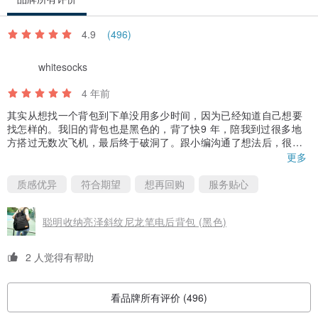
4.9
(496)
whitesocks
4 年前
其实从想找一个背包到下单没用多少时间，因为已经知道自己想要
找怎样的。我旧的背包也是黑色的，背了快9 年，陪我到过很多地
方搭过无数次飞机，最后终于破洞了。跟小编沟通了想法后，很快
就帮我补上了已售完的黑色聪明收纳，然后主动通知我可以下单
更多
了。
质感优异
符合期望
想再回购
服务贴心
有别于我旧的那款，omnia 聪明收纳的布料很滑顺，亮面且厚实，
是防水面料。简洁的外表看起来很小巧，但容量可不小，除了笔电
聪明收纳亮泽斜纹尼龙笔电后背包 (黑色)
外，可放好几本书没问题。拉链单手就可轻松拉开，很滑很好拉。
里面的小隔层可收纳日常用品，非常到位。唯一是外面两侧的松紧
口袋稍微有些小，但放小雨伞绝对没问题。
2 人觉得有帮助
以后有需要会再回购其他款式。
看品牌所有评价 (496)