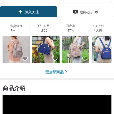
加入关注
联络设计师
出货速度
关注人数
回应率
上次上线
1～3 日
1 天内
1,866
97%
逛全部商品
商品介绍