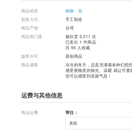
被分解素材，从原料、制作方式到包装，也使用对环境污
善环境。 ( 详细内容欢迎至"品牌故事" )
商品材质
植物．花
制造方式
手工制造
商品产地
台湾
商品热门度
被欣赏 2,311 次
已卖出 1 件商品
共 56 人收藏
贩售许可
原创商品
商品摘要
冷冷的冬天，总是充满着各种幻想想
感受夜晚里的烛光、温暖 就让可爱
也可以感受到圣诞气息 !
运费与其他信息
商品运费
寄往：
美国