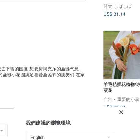
染最低的方式，创造一个新的正向循环、友
饰 花圈 七夕
莳尝 しばしば
US$ 31.14
去下雪的国度 想要房间充斥的圣诞气息，
的圣诞小花圈满足喜爱圣诞节的朋友们 在家
羊毛毡插花植物/
粟花
广告
重要的小事｜Little M
US$ 25.84
我們建議的瀏覽環境