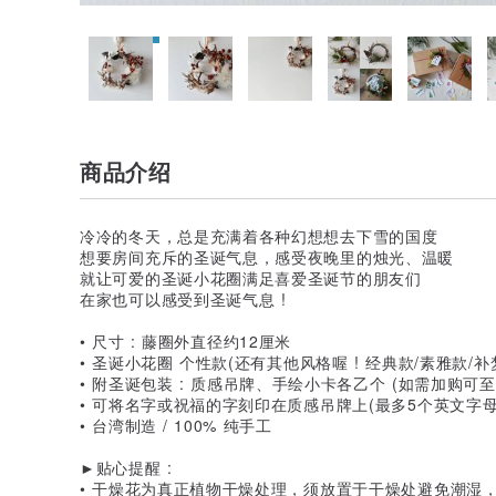
商品介绍
冷冷的冬天，总是充满着各种幻想想去下雪的国度
想要房间充斥的圣诞气息，感受夜晚里的烛光、温暖
就让可爱的圣诞小花圈满足喜爱圣诞节的朋友们
在家也可以感受到圣诞气息 !
• 尺寸 : 藤圈外直径约12厘米
• 圣诞小花圈 个性款(还有其他风格喔 ! 经典款/素雅款/补
• 附圣诞包装 : 质感吊牌、手绘小卡各乙个 (如需加购可
• 可将名字或祝福的字刻印在质感吊牌上(最多5个英文字
• 台湾制造 / 100% 纯手工
►贴心提醒 :
• 干燥花为真正植物干燥处理，须放置于干燥处避免潮湿