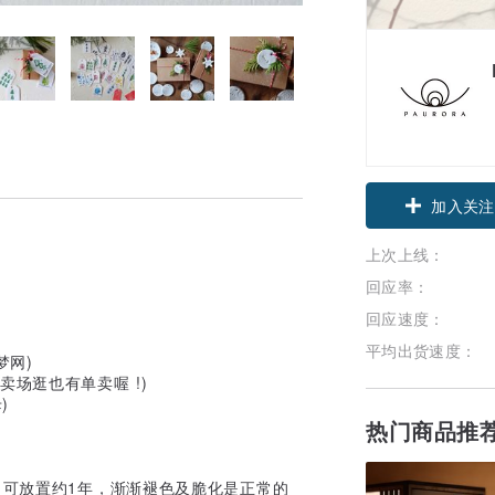
加入关注
上次上线：
回应率：
回应速度：
平均出货速度：
梦网)
至卖场逛也有单卖喔 !)
母)
热门商品推
，可放置约1年，渐渐褪色及脆化是正常的