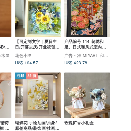
【可定制文字｜夏日生
产品编号 114 刺绣和
SB/台
日/开幕志庆/开业祝贺】
服、日式和风式室内装
手礼
向日葵 季节限定永生花
饰、皇家马车、流水图
a小木屋
花色小匣
广告
雅-MIYABI- 和服艺术裱框
与干燥花艺镜框
案、礼物、结婚礼物、
US$ 164.57
US$ 423.78
乔迁礼物、长寿礼物、
幸运符、相框内饰
包邮
85 折
手写情诗
蝴蝶花 手绘油画/抽象/
玫瑰扩香小礼盒
绣框 挂
原创商品/装饰画/挂画/