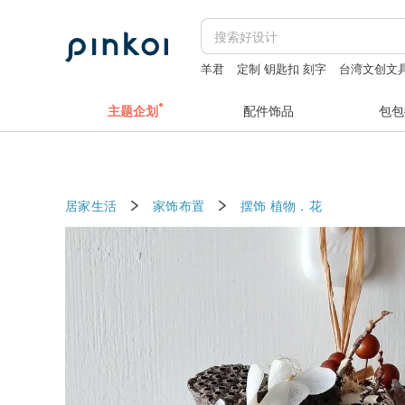
羊君
定制 钥匙扣 刻字
台湾文创文
定制 随身镜 刻字
主题企划
配件饰品
包包
居家生活
家饰布置
摆饰
植物．花