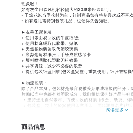
现象喔 !
如有灰尘用吹风机轻轻隔大约30厘米轻吹即可。
• 干燥花以当季花材为主，订制商品如有特别喜欢或不喜
• 如有送礼需特别包装礼品，也记得先告知喔。
►友善圣诞包装：
+ 使用素面易回收的牛皮纸/盒
+ 使用棉麻绳取代胶带、贴纸
+ 天然植物装饰取代塑胶玩偶
+ 废弃边角材纸张，手绘成质感吊卡
+ 颜料喷洒取代塑胶闪粉效果
+ 共享资源，减少不必要的浪费
+ 提供包装纸盒回收(包装盒完整可重复使用，纸张皱褶撕
►物流包装 :
除了产品本身，包装材是最容易被丢弃形成垃圾的部分，
片贴纸当中也都有着塑胶成分，我们相信保护好产品与好
→ 坚持选用自然素材、方便回收的材质 (纸盒、纸袋、棉
→ 包装盒、袋上的logo使用印章压印，而非塑胶名片贴纸
→ 回收再利用 (如果您也想要减少垃圾，可以接受使用
我们会将产品保护好，且非常感谢您的支持)
-
商品信息
PauroraPin提倡永续生活，主打 "零废弃" 时尚，延续 