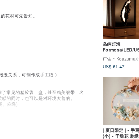
欢的花材可先告知。
岛屿灯海
Formosa/LED/U
湾夜灯/礼赠品/伴
广告
Koazum
US$ 61.47
毁没关系，可制作成手工纸 )
除了常见的塑胶袋、盒，甚至精美缎带、名
质感的同时，也可以是对环境友善的。
绳、麻绳)
过但依然完好干净的旧包材，欢迎告诉我们，
| 夏日限定 | - 
"宝物" 的价值，坚持90% 使用回收再制or可
(小) - 干燥花 刺