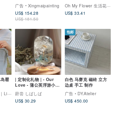
客厅/走廊/玄关挂画
Oh My Flower 生活花艺馆
广告
Xingmaipainting
US$ 154.28
US$ 33.41
US$ 181.50
包邮
冰岛罂
| 定制化礼物 | - Our
白色 马赛克 磁砖 立方
Love - 蒲公英浮游小夜
边桌 手工 制作
灯 情人节礼盒
atter
莳尝 しばしば
广告
DY.Atelier
US$ 30.29
US$ 450.00