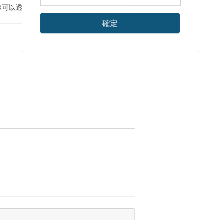
你可以透过
联系设计师
讨论合适的运送方式
確定