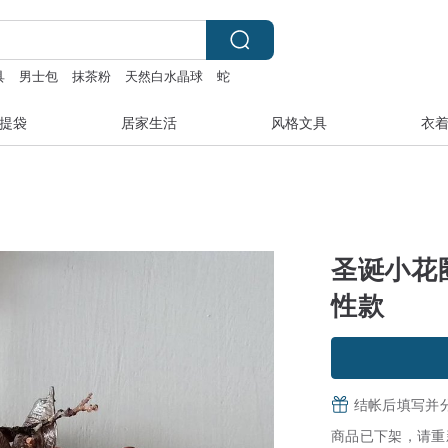
具
男士包
抹茶粉
天然白水晶球
蛇
提袋
居家生活
风格文具
衣
圣诞小花圈
性款
结帐后填写并
商品已下架，请重