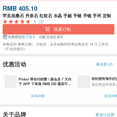
RMB 405.10
罕见坦桑石 丹泉石 红纹石 水晶 手鈪 手链 手链 手环 定制
5
(2)
我要订制
免费赠送
电子贺卡
，结帐完成后填写
本商品为“接单订制”。付款后，从开始制作到寄出商品为 14 个工作天。
（不包含假日）
优惠活动
看全部 (2)
轻松拥有海外好
Pinkoi 帮你付邮费！新会员 7 天内
于 APP 下单满 RMB 250 最高可折
指定商品跨境享
邮费 RMB 40
活动详情
活动详
关于品牌
逛设计品牌