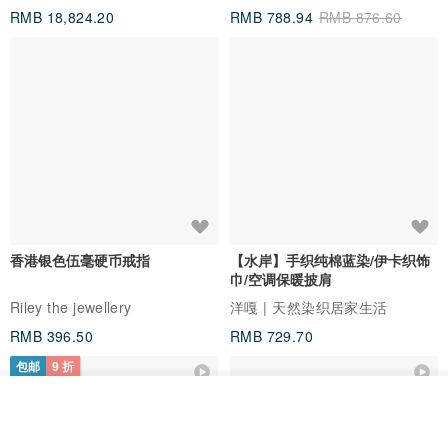
物染披肩/保暖巾/凉被
Molasses
洋嘎 | 天然染织居家生活
RMB 18,824.20
RMB 788.94
RMB 876.60
香港银色伍毫硬币戒指
【水岸】手织纯棉蓝染/伊卡织饰
巾/空调保暖披肩
Riley the jewellery
洋嘎 | 天然染织居家生活
RMB 396.50
RMB 729.70
我要订制
包邮
9 折
加入收藏
了解品牌