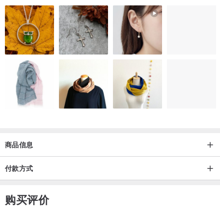
蓝色的坦桑石反映了天空的色彩能量，象征着新生活和有益的情感之
开始。其晶体能量可团结思想和心灵，引导人以同情心和清澈的思想
生活。坦桑石带动信任，加强信念，耐心和尊重，使拥有者更加专
注，更负责任地行动，变得更值得他人信赖。
坦桑石的的升值潜力绝对不容小覤，目前市场上的价格基本上每年都
在上涨，因全球的需求量不断增加，加上多年来的开采，坦桑石的矿
埸正不断在减少。根据预测，坦桑石将会于2025年绝矿，所以且买且
珍惜。
商品信息
好的东西需要耐心等待, 接单付款后大约3工作天寄出
急需可联系我
商品运费
产地/制造方式
付款方式
香港