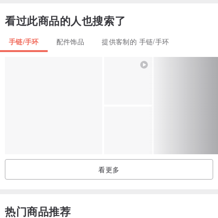
按此查看:
看过此商品的人也搜索了
hk.pinkoi.com/store/lachriselle?tag...
手链/手环
配件饰品
提供客制的 手链/手环
坦桑石 红纹石爱情运 天然石 弹力 手链 手镯
功能:
红纹石脱单首选，配戴可以增强和散发个人的魅力，吸引合适的异性,
坦桑石 又称丹泉石
社交之石
佩戴坦桑石可以吸引缘分，
看更多
运气不好的人佩戴坦桑石可以遇到贵人
增加机智、提高直觉力与潜意识。
热门商品推荐