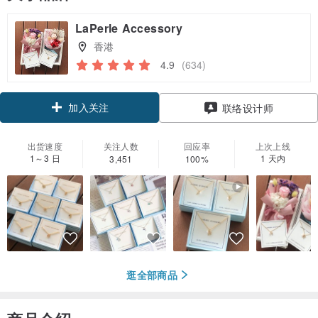
LaPerle Accessory
香港
4.9
(634)
加入关注
联络设计师
出货速度
关注人数
回应率
上次上线
1～3 日
1 天内
3,451
100%
逛全部商品