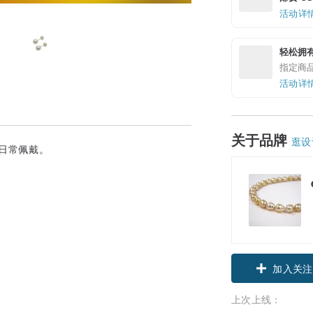
活动详
轻松拥
指定商
活动详
关于品牌
逛设
合日常佩戴。
领优惠券
加入关注
上次上线：