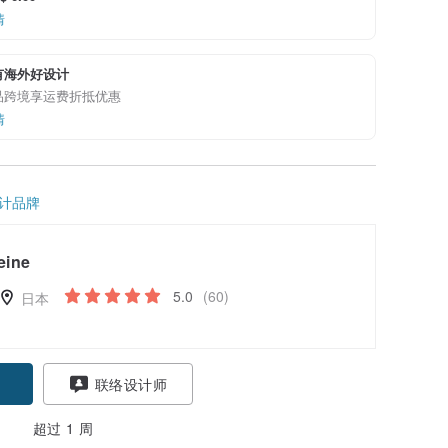
情
有海外好设计
品跨境享运费折抵优惠
情
计品牌
eine
5.0
(60)
日本
联络设计师
超过 1 周