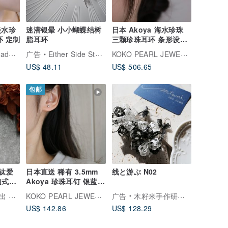
迷潜银晕 小小蝴蝶结树
日本 Akoya 海水珍珠
环 定制
脂耳环
三颗珍珠耳环 条形设计
7mm 圆形白色 18k 黄
Joyce Wu Handmade Jewelry
KOKO PEARL JEWELRY
广告
Either Side Store
金
US$ 48.11
US$ 506.65
包邮
】钛爱
日本直送 稀有 3.5mm
线と游ぶ N02
勾式十
Akoya 珍珠耳钉 银蓝色
18k 黄金 天然海水珍珠
KOKO PEARL JEWELRY
生活馆
广告
木籽米手作研究室
US$ 142.86
US$ 128.29