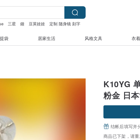
se
三星
鐘
豆荚娃娃
定制 随身镜 刻字
提袋
居家生活
风格文具
衣
K10YG 
粉金 日
结帐后填写并
商品已下架，请重