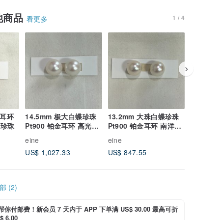
他商品
1 / 4
看更多
包邮
珠耳环
14.5mm 极大白蝶珍珠
13.2mm 大珠白蝶珍珠
Pt900 
洋珍珠
Pt900 铂金耳环 高光泽
Pt900 铂金耳环 南洋珍
耳环 大
南洋珍珠
珠经典耳针款
圆珠 高
eine
eine
eine
US$ 1,027.33
US$ 847.55
US$ 428
 (2)
i 帮你付邮费！新会员 7 天内于 APP 下单满 US$ 30.00 最高可折
 6.00