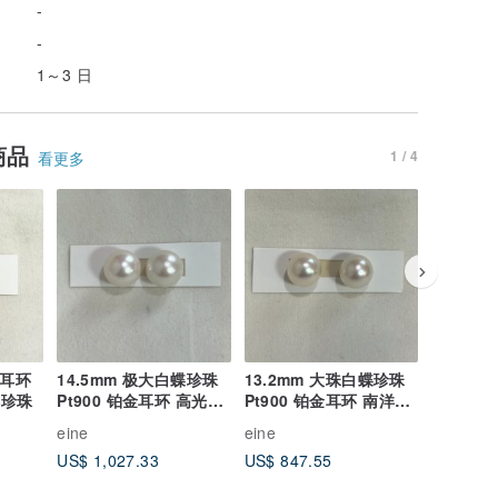
-
-
1～3 日
商品
1 / 4
看更多
包邮
珠耳环
14.5mm 极大白蝶珍珠
13.2mm 大珠白蝶珍珠
Pt900 
洋珍珠
Pt900 铂金耳环 高光泽
Pt900 铂金耳环 南洋珍
耳环 大
南洋珍珠
珠经典耳针款
圆珠 高
eine
eine
eine
US$ 1,027.33
US$ 847.55
US$ 428