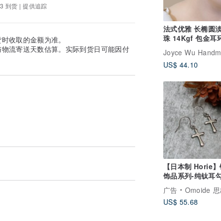
3 到货 | 提供追踪
法式优雅 长椭圆淡水珍
珠 14Kgf 包金耳
货时收取的金额为准。
与物流寄送天数估算。实际到货日可能因付
US$ 44.10
【日本制 Horie
饰品系列-纯钛耳
字耳环-银
广告
Omoide 思出 
US$ 55.68