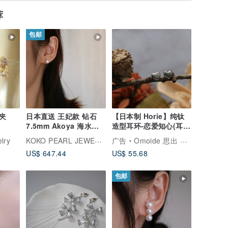
荐
包邮
夹
日本直送 王妃款 钻石
【日本制 Horie】纯钛
7.5mm Akoya 海水珍
造型耳环-恋爱知心(耳针
珠耳环 耳钉 耳针 18k
式) 共 7款式
KOKO PEARL JEWELRY
lry
广告
Omoide 思出 生活馆
金
US$ 647.44
US$ 55.68
包邮