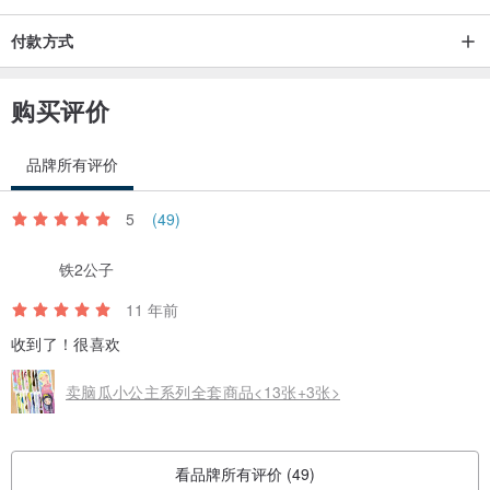
袖套都是这个时代下的产物。看到这个年代，都忍不住站起来"跟着姐
付款方式
姐动一动~"!!!其中内衣外穿更是这个时代女性意识抬头的表征。
购买评价
1990黑暗与颓废风潮掀起，你会发现女孩身上绘有刺青、穿环与暗黑
风格的妆感，而露肚脐也是这个时代下的风潮。乐团、夜店、重金
品牌所有评价
属，以黑色为主要基调的设计，是这个时代最夯的~染一头金发吧~这
是最流行的!!!
5
(49)
2000年以牛仔布料、格纹衬衫，穿搭出自然的氛围感，举凡是牛仔
铁2公子
包、牛仔衣到牛仔裤，刷白、剪破都在这个时代流行着。你家还有牛
11 年前
仔布料吗?赶紧为自己做一个属于2000年的复古风潮小物吧!!!
收到了！很喜欢
产地/制造方式
卖脑瓜小公主系列全套商品<13张+3张>
台湾设计/台湾制造
看品牌所有评价 (49)