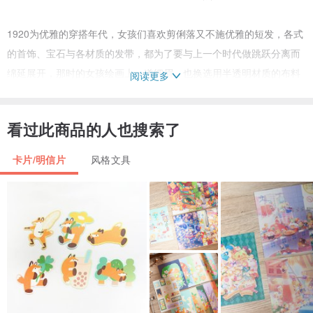
1920为优雅的穿搭年代，女孩们喜欢剪俐落又不施优雅的短发，各式
的首饰、宝石与各材质的发带，都为了要与上一个时代做跳跃分离而
绵延展开，那时的女孩绘画上一道细眉，也换选用半透明材质的布料
阅读更多
做身体若隐若现的描绘。
看过此商品的人也搜索了
1930年正值第二次世界大战，经济大萧条，泡沫经济的原因导致在家
里能用到的布料都可以作为衣着原料。较之前1910~1920年代的圆裙
卡片/明信片
风格文具
剪裁，这边更倾向于A裙较节省布料的剪裁。而手工绣花也呈现于衣
着上，是个能用则用，巧思来自于自己手工的年代。
1940年在战争的影响下，除节省布料的原因以外，女性的地位也随之
升起，在这个时代你会发现有许多衣着是有高耸垫肩的，这也代表着
女性意识逐渐高涨的表征。
1950年代已经历经了战争，从较中性与强势的衣着后，改为较具女性