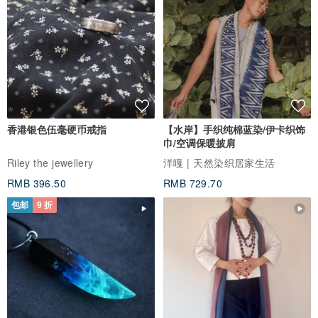
香港银色伍毫硬币戒指
【水岸】手织纯棉蓝染/伊卡织饰
巾/空调保暖披肩
Riley the jewellery
洋嘎 | 天然染织居家生活
RMB 396.50
RMB 729.70
包邮
9 折