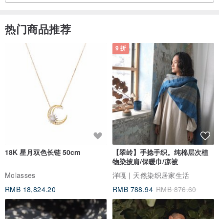
热门商品推荐
9 折
18K 星月双色长链 50cm
【翠岭】手捻手织。纯棉层次植
物染披肩/保暖巾/凉被
Molasses
洋嘎 | 天然染织居家生活
RMB 18,824.20
RMB 788.94
RMB 876.60