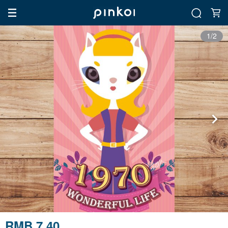
1/2
RMB 7.40