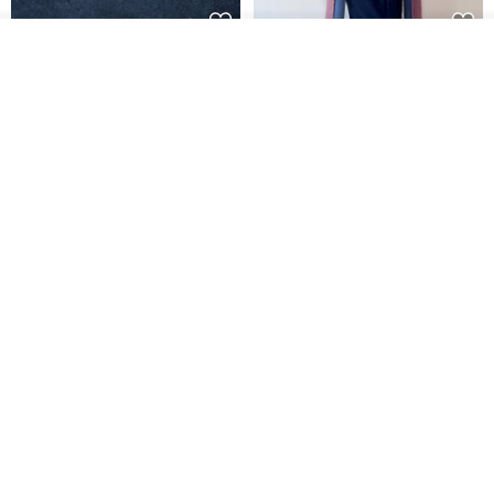
我要排队
木质树脂吊坠 Aurora borealis
特卖品｜麻 wool 混纺 双色长款
了解品牌
Glow in the Dark
草木手染披肩 靛蓝与胭脂红
HirokoJapan Hand dyed textile MOKUSA
WoodmadeWonderwood
RMB 270.36
RMB 300.40
RMB 393.60
【Pinkoi x miffy】米菲双面项链
Made in Japan Soft spring /
月亮与星星的浪漫故事
summer snood bicolor navy x
vanilla milk
sdori
LOVESNOOD
RMB 537.50
RMB 187.00