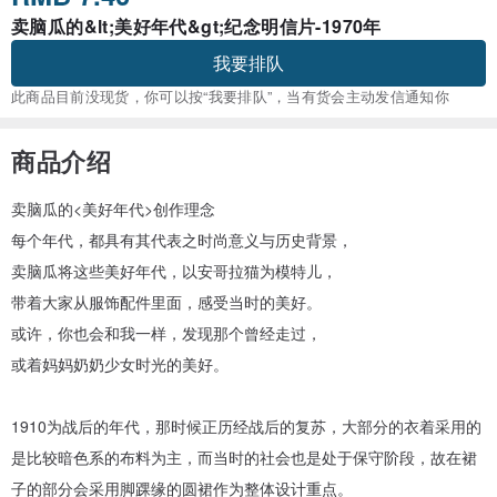
卖脑瓜的&lt;美好年代&gt;纪念明信片-1970年
我要排队
此商品目前没现货，你可以按“我要排队”，当有货会主动发信通知你
商品介绍
卖脑瓜的<美好年代>创作理念
每个年代，都具有其代表之时尚意义与历史背景，
卖脑瓜将这些美好年代，以安哥拉猫为模特儿，
带着大家从服饰配件里面，感受当时的美好。
或许，你也会和我一样，发现那个曾经走过，
或着妈妈奶奶少女时光的美好。
1910为战后的年代，那时候正历经战后的复苏，大部分的衣着采用的
是比较暗色系的布料为主，而当时的社会也是处于保守阶段，故在裙
子的部分会采用脚踝缘的圆裙作为整体设计重点。