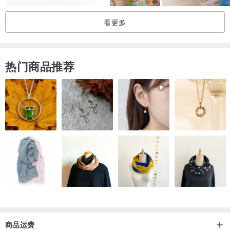
剪裁的设计为主。布料会采用较之前更为高亮度的颜色，彩度也相对
看更多
的提高。这个年代的衣着会让女性看起来有腰身，线条更加柔软，而
头发似波浪的卷度，也在显示女性柔美的意味。
热门商品推荐
1960年代最着名的就是普普艺术的兴起，在这个时代人们大量使用饱
和颜色与大胆的撞色色块作为布料，并且在这个时代女性抬头，掀起
了一股穿迷你裙的风潮，甚至有女性还为此走上街头。今日我们在街
头可以看见很多女孩穿极短的裙子作为时尚穿搭，都要感谢这个年代
的女性与时尚风潮带给我们的改变。
1970为大喇叭裤的时代，大众欣赏的是舒适的剪裁设计，但又却推鼓
着那些大胆的花纹与艳丽的色彩组合。这个时代掀起一股奇异就是潮
的氛围，许多民族风格也在这个年代大放异彩。
1980年代夸张的色彩与充满卡通的氛围，在此一一展现无遗。多元的
商品运费
材质被应用于衣着上，饱和颜色的裤袜、衣着上的流苏、毛毛袜套与