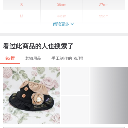
S
36cm
27cm
M
44cm
33cm
阅读更多
L
52cm
36cm
XL
57cm
40cm
看过此商品的人也搜索了
细致挺拔的剪裁 外观亮丽抢眼
纯棉舒适透气不闷热
衣/帽
宠物用品
手工制作的 衣/帽
使用高品质日本进口布料
穿戴容易 简单有造型
独家开版
产地/制造方式
台湾手工