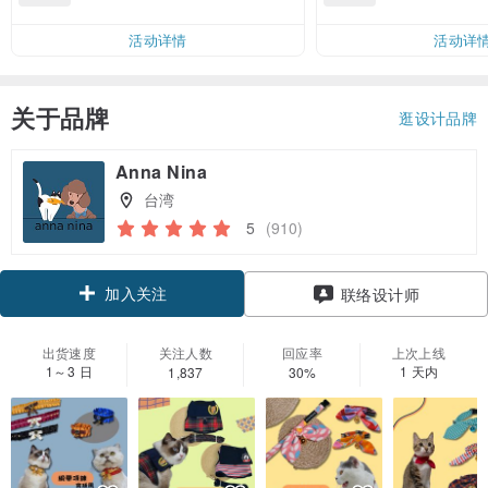
邮费 RMB 40
活动详情
活动详
关于品牌
逛设计品牌
Anna Nina
台湾
5
(910)
加入关注
联络设计师
出货速度
关注人数
回应率
上次上线
1～3 日
1 天内
1,837
30%