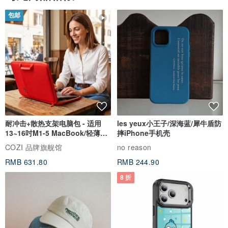
包邮
耐冲击+散热支架电脑包 - 适用
les yeux小王子/深海蓝/犀牛盾防
13~16吋M1-5 MacBook/轻薄笔
摔iPhone手机壳
电
COZI 品牌旗舰馆
no reason
RMB 631.80
RMB 244.90
8 折