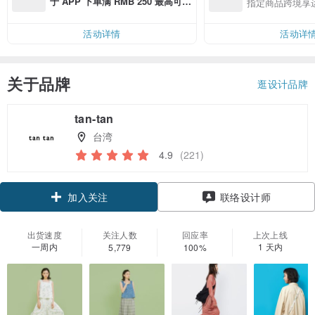
于 APP 下单满 RMB 250 最高可折
指定商品跨境享
邮费 RMB 40
活动详情
活动详
关于品牌
逛设计品牌
tan-tan
台湾
4.9
(221)
领优惠券
联络设计师
加入关注
出货速度
关注人数
回应率
上次上线
一周内
1 天内
5,779
100%