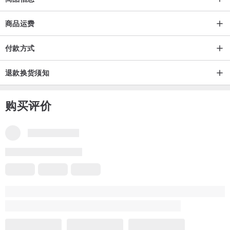
确切寄出时间以订单先后排序为原则，下标前可先询问预计出货日
商品运费
期，不接受急单订制。
付款方式
手作衣物非工厂大量生产 要求完美者请勿下标。
退款换货须知
每台电脑屏幕显示器不同，呈现出的照片颜色多少有落差，请以实品
购买评价
为准，如对颜色布料材质有任何疑问，请先询问勿直接下单。
产地/制造方式
台湾 / Feliz & Recap 亲手制作