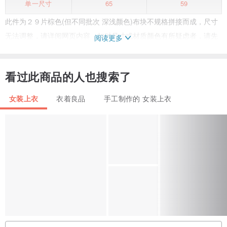
单一尺寸
65
59
此件为２９片棕色(但不同批次 深浅颜色)布块不规格拼接而成，尺寸
无法调整，请详阅网页内容，如对尺寸或材质颜色有所疑虑者，请先
阅读更多
来信询问勿直接下单，谢谢！
看过此商品的人也搜索了
布料每次进货批次不同颜色深浅多少也会有点差异
因此发想将这些质量好但批次颜色差异的布料制作成衣
女装上衣
衣着良品
手工制作的 女装上衣
此件为棕色不同批次深浅颜色的２９片布块不规格拼接而成
相当硬挺扎实 澎感效果特别好
微澎澎的拼接设计 增加空气的流动量
穿着时 侧面花苞般的弧度 真的很美
双手左右平举是个大正方形 宽松舒适
材质: 100% 亚麻
尺寸: 肩+袖 68 / 胸宽 65 / 袖口宽 15 / 衣长 59 / 下摆宽 54 (单位:厘
米, 以上尺寸皆平放量测, 手作尺寸+/-2厘米)