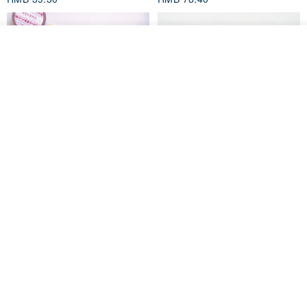
我要排队
加入收藏
了解品牌
Mongsil Pongsil 缎带纸胶带组
狐吉博物馆 Huchii Museum |
合
PET胶带
Loonyppo studio
Hello Studio 你好工作室
RMB 217.30
RMB 71.10
88 折