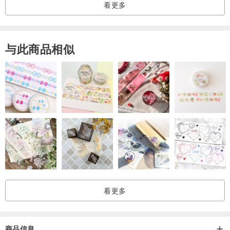
看更多
Model: 157cm/51kg
棉麻衣服洗涤方式:
与此商品相似
- 深浅色衣物请分开洗涤。
- 建议冷水手洗，请勿大力搓揉且长时间浸泡(建议不要超过20分钟)。
- 洗净后稍微脱水(请勿超过3分钟)，将衣服直接＂反面＂晾起，将衣
服拉整平顺晾干即可。
- 在阴凉通风处晾晒即可，勿长时间直射太阳。
- 使用中性清洁剂，勿使用含有漂白剂与萤光剂的洗衣精。
- 深色绵麻质商品前几次下水容易有掉色现象，初次洗涤可加醋定
色。长期洗涤后会减少脱色情况，且会更加柔软。
- 若要机洗，请务必使用洗衣袋。
看更多
注意事项:
寄至大陆/香港/澳门一律使用顺丰快递运送，如需改为邮局寄件，请先
询问，会特别开专属卖场再行下标，谢谢。
商品信息