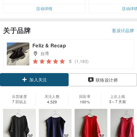
活动详情
活动详
关于品牌
逛设计品牌
Feliz & Recap
台湾
5
(1,183)
加入关注
联络设计师
出货速度
关注人数
回应率
上次上线
7 日以上
3～7 天前
4,529
100%