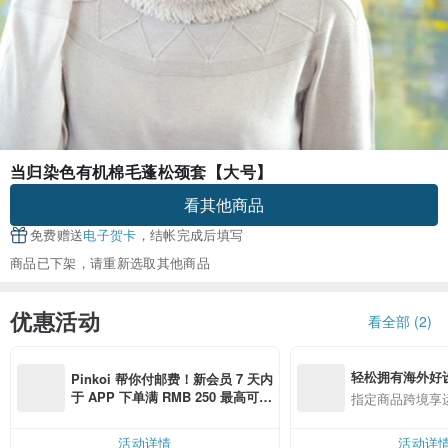
当归染色有机棉毛蓬松颈套【大号】
看其他商品
免费赠送
电子贺卡
，结帐完成后填写
商品已下架，请重新选取其他商品
优惠活动
看全部 (2)
轻松拥有海外好
Pinkoi 帮你付邮费！新会员 7 天内
于 APP 下单满 RMB 250 最高可折
指定商品跨境享
邮费 RMB 40
活动详情
活动详