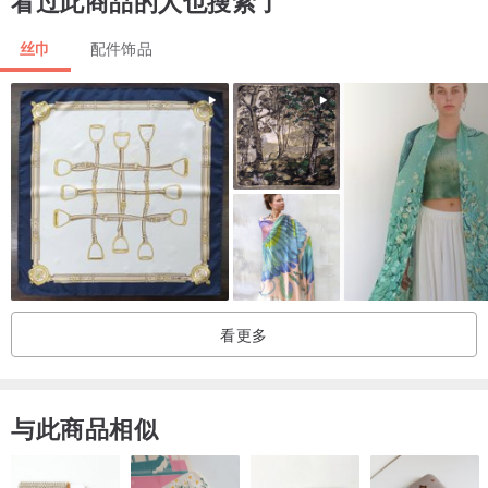
看过此商品的人也搜索了
它具有染色棉毛皮特有的优雅光泽，适合搭配休闲和别致的服装。
丝巾
配件饰品
Supima棉是“Superior Pima”=优质Pima（Pima是一种长纤维的品
种），是最优质的棉花的名称，纤薄但耐用，纤维长度为35毫米或以
上。生长于加州。
它具有极其光滑蓬松的质感，在舒适度和保暖性上与聚酯纤维完全不
同。
有机棉毛皮不易产生静电，湿润温暖，一点也不抓人。
看更多
由天然材质制成的温暖舒适的颈部保暖器。
与此商品相似
〇 男女通用。
〇 推荐作为圣诞节等礼物。