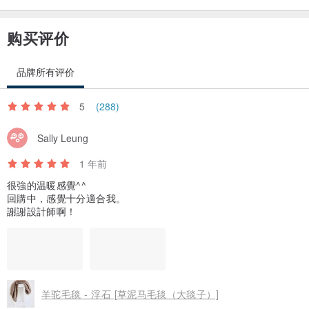
【什么是植物染料】
染料是从花痴、叶、根、茎、树木、树皮、果实等中提取，将蛋白质
购买评价
糊均匀地吸收到织物的纤维和天然染料之间，然后加入少量的化学染
料。媒染剂可提高牢度（减少因光、汗水和水洗导致的变色，并有助
品牌所有评价
于消除颜料的不稳定）并在织物上呈现美丽的自然色彩的染色技术。
5
(288)
与化学染料不同，天然染料不是一件制成的。
Sally Leung
每种颜色都含有多种色素，透过漫反射弱色素和强色素，我们的眼睛
会看到柔和的颜色。
1 年前
我们希望您喜欢植物染料明亮而深沉且柔和的色彩。
很強的温暖感覺^^
回購中，感覺十分適合我。
謝謝設計師啊！
植物染料在染色过程中产生的水渍较少，消耗的水也较少。
这是一种对地球和人类都友善的环保染色方法。
羊驼毛毯 - 浮石 [草泥马毛毯（大毯子）]