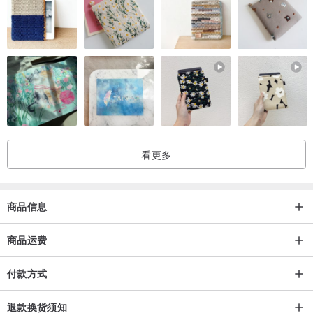
〇 包装纸免费，请告知。
*所用布料为Avanti Co., Ltd.有机棉认证布料。
*洗涤时，请手洗或机洗，放入洗衣网中轻柔机洗。
・・・・・・・・・・・・・・・・・・・・・・・・・・・・・・
・・
材质：94% 有机棉，6% 聚酯纤维（用于布料的基底）
看更多
尺寸：22cm x 56cm（戒指尺寸）
〇 带有有机棉协会[JOCA]的家庭印记。
商品信息
-JOCA家族印章说明-
该产品表明，JOCA会员公司以JOCA宪章为基础，致力于普及有机棉
商品运费
产品，并以考虑到人类和环境的方式，利用日本的技术和情感来生产
付款方式
有机棉产品。
退款换货须知