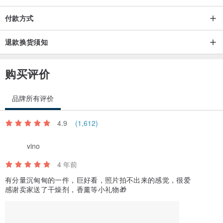
所有商品皆在自然光源下拍摄，每台电脑显示多少会有色差
购买前有任何问题请提出疑问，售出既不退换货呦
付款方式
退款换货须知
○
尺寸标记皆为单面平量，请确认是否合身
购买前有任何问题欢迎提出疑问，售出既不接受退换货呦
购买评价
○
产地/制造方式
品牌所有评价
日本
4.9
(1,612)
vino
4 年前
有分量沉甸甸的一件，巨好看，照片拍不出来的感觉，很爱
感谢卖家送了干燥剂，香薰等小礼物🎁