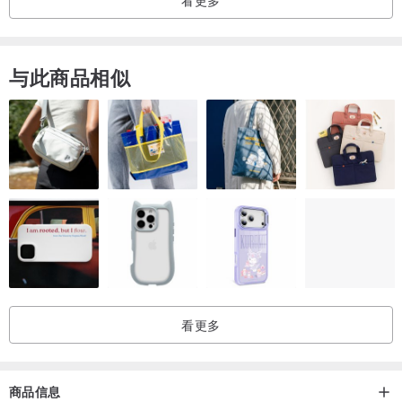
看更多
不使用时请包塑胶衣套
衣橱放防潮剂或防虫剂并保持干燥即可
与此商品相似
皮革
真皮制品应定时上皮革保养油
被水喷溅到用干布擦拭后放在通风处风干
不使用时放置在通风干燥区域
并避免不当的挤压而变形
○
古着商品并非全新复制品，商品数量有限
看更多
难免有岁月痕迹，若有严重瑕疵皆会注明并附图
○
商品信息