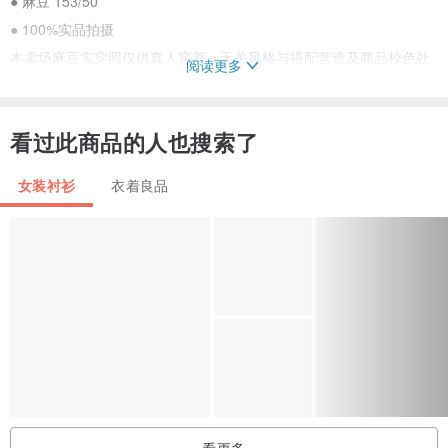
● 麻豆 153/50
● 100%实品拍摄
本卖场麻豆实穿照仅供真人穿着，无关风格与搭配营造及商品校色处
阅读更多
理
若想尝试不同风格或者自我特色搭配，请以自身喜好为主
看过此商品的人也搜索了
○
女装衬衫
衣着良品
洗涤方式
丹宁
建议可多加些柔软精
保持衣物柔软及穿着舒适
毛料
请送干洗切勿烘干
干洗次数一年起码一次保持纤维的寿命