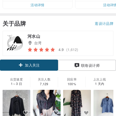
活动详情
活动详
关于品牌
逛设计品牌
河水山
台湾
4.9
(1,612)
加入关注
联络设计师
出货速度
关注人数
回应率
上次上线
1～3 日
1 天内
7,129
100%