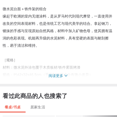
微水泥台面＋铁件架的组合
缘起于欧洲的室内无缝涂料，是从罗马时代到现代摩登，一直使用并
改良的空间表现材料，也是传统工艺与现代美学的结合。拿起钢刀，
镘抹的手感与呈现原始自然风格，材料中加入矿物色母，使其拥有温
润的色彩表现。机能再升级的水泥材料，具有坚硬的表⾯与耐刮擦
性，易于清洁和维持。
［规格］
材料：微水泥外涂包覆于木质板材/铁件雾面烤漆
规格：约42x32x46.5cm（手工制作尺寸会有微小差异）
阅读更多
［清洁 / 保养］
看过此商品的人也搜索了
可使用清水擦拭，遇油污、深色饮料请尽快擦去以免吃色
餐桌/书桌
居家生活
［备注］