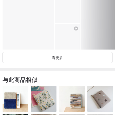
●照片在不同屏幕上可能有色差，以实品为准
●手工制作必定有手作痕迹与纹路，铁件具焊点痕迹，完美主义者请勿
下单
●颜色可来信讨论订制
●每件微水泥台面皆为手工打造，花纹纹理将是独一无二，照片为参考
样式
［产地 / 制造方式］
看更多
荷兰原料 台湾手工制作
与此商品相似