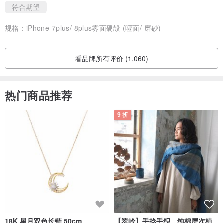
符合期望
规格：
iPhone 7plus/ 8plus雾面硬殻 (哑面/ 磨砂)
看品牌所有评价 (1,060)
热门商品推荐
9 折
18K 星月双色长链 50cm
【翠岭】手捻手织。纯棉层次植