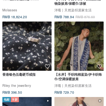
物染披肩/保暖巾/凉被
Molasses
洋嘎 | 天然染织居家生活
RMB 18,824.20
RMB 788.94
RMB 876.60
顾客可加购
拼色手机壳防摔手腕减压背带挂绳
颜色选择: 酒红色/ 深绿色/ 深蓝色
hk.pinkoi.com/product/8y3pCc75
香港银色伍毫硬币戒指
【水岸】手织纯棉蓝染/伊卡织饰
巾/空调保暖披肩
Riley the jewellery
洋嘎 | 天然染织居家生活
RMB 396.50
RMB 729.70
包邮
9 折