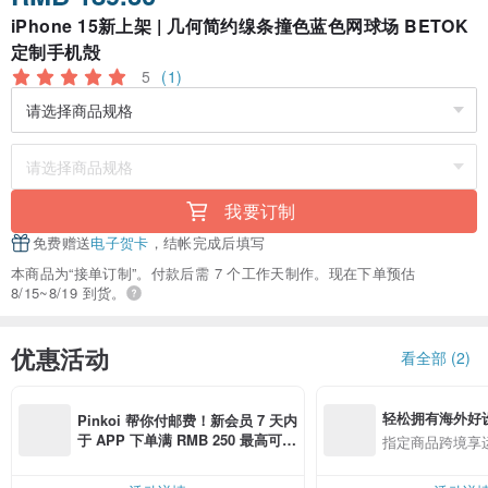
iPhone 15新上架 | 几何简约缐条撞色蓝色网球场 BETOK
定制手机殻
5
(1)
我要订制
免费赠送
电子贺卡
，结帐完成后填写
本商品为“接单订制”。付款后需 7 个工作天制作。现在下单预估
8/15~8/19 到货。
优惠活动
看全部 (2)
轻松拥有海外好
Pinkoi 帮你付邮费！新会员 7 天内
于 APP 下单满 RMB 250 最高可折
指定商品跨境享
邮费 RMB 40