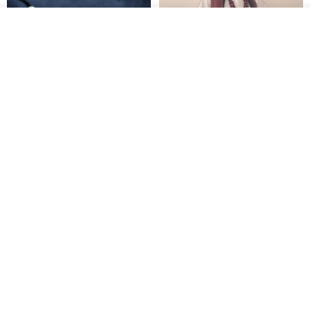
我要订制
加入收藏
了解品牌
木质树脂吊坠 Aurora borealis
特卖品｜麻 wool 混纺 双色长款
Glow in the Dark
草木手染披肩 靛蓝与胭脂红
HirokoJapan Hand dyed textile MOKUSA
WoodmadeWonderwood
RMB 270.36
RMB 300.40
RMB 393.60