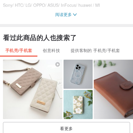
Sony/ HTC/ LG/ OPPO/ ASUS/ InFocus/ huawei / MI
阅读更多
The Layers 只贩售会带来好气色的”雾面/ 亮面硬壳”
完全贴合机身，手感很轻很有保护性，历久不褪色
看过此商品的人也搜索了
喜欢订制专属款的话，更可私信我们想加入的文字、名字等
手机壳/手机套
创意科技
提供客制的 手机壳/手机套
THE LAYERS 以型格手机壳为您的手机添上时尚色彩，总有一款合您
心意。
不只是时尚漂亮的手机壳
- 颜色：拼色 (历久不褪色)
- 能耐抗冲击，为您的手机时刻提供最强保护
- 任何风格都具备强劲保护功能
生日礼物、情人节、母亲节、父亲节最适合不过。
看更多
以可爱、时尚或经典的大理石、水磨石及北欧设计，展现您的独特风