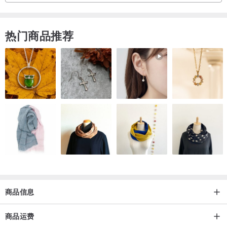
格。
热门商品推荐
每一个订购都是由设计师团队专人为您打印，制作需时为7个工作天。
The Layers 是一个时装品牌，除了设计服饰我们还会悉心设计一些简
约风图案，为手机制作出完美的服饰。
我们专注原创性和美观性，希望在时装以外的地方带给顾客不同层次
的感觉。
如希望以SF EXPRESS 顺丰快递送货，请在购买时在备注栏注明一
下。
我们会依照顾客所提供的地址而出货。
商品信息
假如地址有错误，我们不会负责。
所有定制订单并不接受退货退款。
商品运费