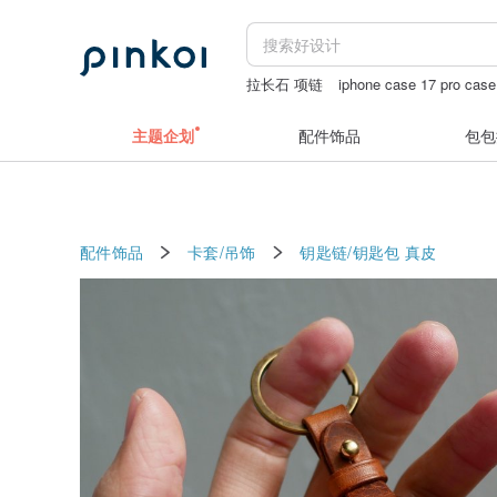
拉长石 项链
iphone case 17 pro case
犀牛盾
羊君的胶带
主题企划
配件饰品
包包
配件饰品
卡套/吊饰
钥匙链/钥匙包
真皮