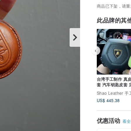
商品已下架，请重
此品牌的其
台湾手工制作 真
套 汽车钥匙皮套 
礼物 订制礼物
US$ 445.38
优惠活动
看全部