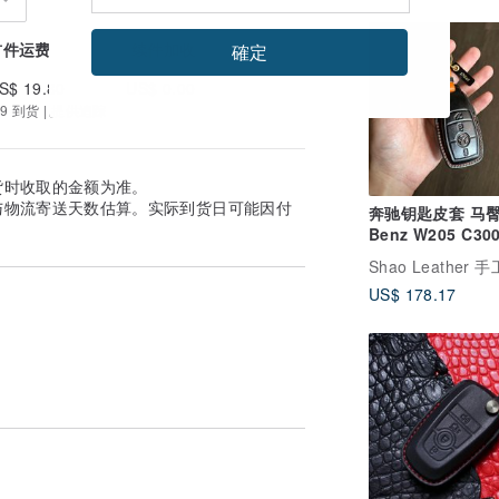
首件运费
续件加收
確定
S$ 19.80
US$ 0.00
9 到货 | 提供追踪
货时收取的金额为准。
与物流寄送天数估算。实际到货日可能因付
奔驰钥匙皮套 马
Benz W205 C30
C200 GLA250 S
AMG
US$ 178.17