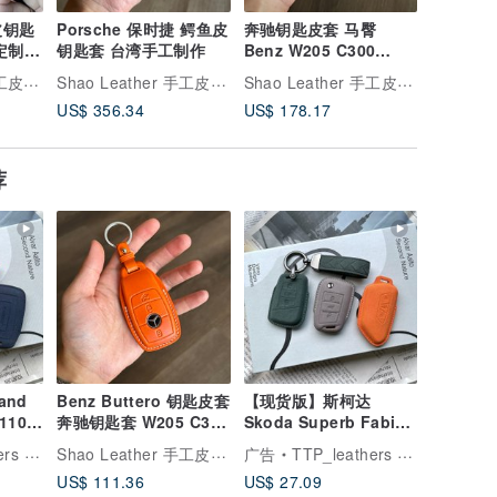
皮钥匙
Porsche 保时捷 鳄鱼皮
奔驰钥匙皮套 马臀
BMW 
定制化
钥匙套 台湾手工制作
Benz W205 C300
套 钥匙
C200 GLA250 Sedan
订制礼物
Shao Leather 手工皮具 手工表带订制
Shao Leather 手工皮具 手工表带订制
Shao Leather 手工皮具 手工表带订制
AMG
US$ 356.34
US$ 178.17
US$ 356
荐
and
Benz Buttero 钥匙皮套
【现货版】斯柯达
 110
奔驰钥匙套 W205 C300
Skoda Superb Fabia
r 钥匙包
C200 GLA250 a180
Kodiaq Scala 麂皮 皮
Shao Leather 手工皮具 手工表带订制
顿手工皮件
广告
TTP_leathers 波赛顿手工皮件
套
US$ 111.36
US$ 27.09