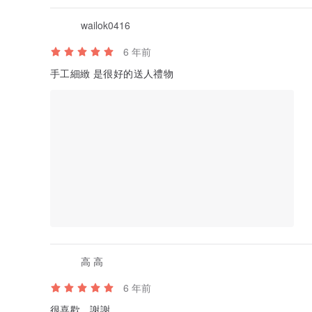
wailok0416
6 年前
手工細緻 是很好的送人禮物
高 高
6 年前
很喜歡，謝謝