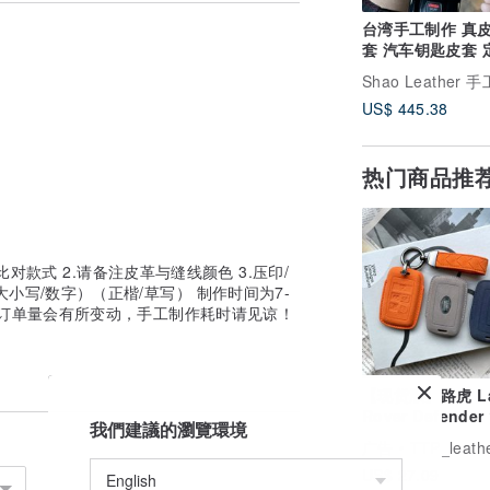
级的皮革。经过长达六个月的鞣制和加工后，皮
台湾手工制作 真
套 汽车钥匙皮套 
礼物 订制礼物
色差，色彩敏感者建议选深色系，皮革完美
US$ 445.38
热门商品推
片比对款式 2.请备注皮革与缝线颜色 3.压印/
小写/数字）（正楷/草写） 制作时间为7-
时订单量会有所变动，手工制作耗时请见谅！
【现货版】路虎 L
Rover Defender
我們建議的瀏覽環境
Evoque Jagua
广告
TTP_leathers 波赛
匙需提供侧面照片）
US$ 27.09
行吸收】