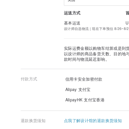
2.皮革颜色
运送方式
3.缝线颜色
基本运送
U
设计师自选物流 | 现在下单预估 8/26~8/2
色卡参考
Buttero
pueblo
实际运费金额以购物车结算或是到
以设计师的商品备货天数、目的地
wax
款时间与物流延迟影响。
cordovan
付款方式
信用卡安全加密付款
缝线
Alipay 支付宝
AlipayHK 支付宝香港
退款换货须知
点我了解设计馆的退款换货须知