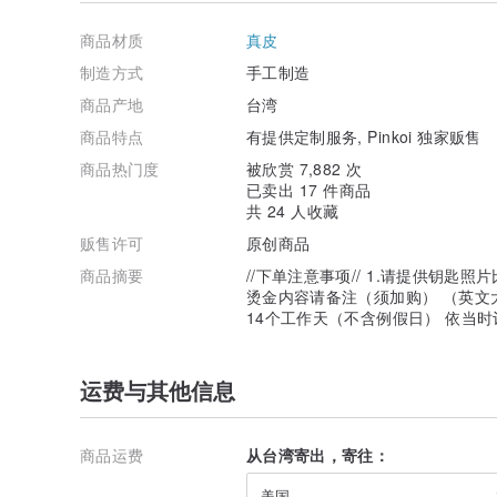
＊Cordovan 马臀皮：皮革中的钻石之称属昂贵、顶
商品材质
真皮
革密度高，手感细致，高光泽感。
制造方式
手工制造
＊请参考卖场色卡，依您喜欢的颜色或预算挑选
商品产地
台湾
皮革使用后颜色会逐渐变深，不同批的皮料颜色可能略有
主义者请勿下单，下单后请告知皮革/缝线颜色。
商品特点
有提供定制服务, Pinkoi 独家贩售
商品热门度
被欣赏 7,882 次
3.皮套篓空（此服务请至加购区另外下单）
已卖出 17 件商品
www.pinkoi.com/product/YTkNavpq
共 24 人收藏
详细内容请至网址参考
贩售许可
原创商品
4.皮革压烫印字（此服务请至加购区另外下单）
www.pinkoi.com/product/rae5sZVg
商品摘要
//下单注意事项// 1.请提供钥匙照
详细内容请至网址参考
烫金内容请备注（须加购） （英文大
14个工作天（不含例假日） 依当
＿＿＿＿＿＿＿＿＿＿＿＿＿＿＿＿＿＿＿＿＿＿＿＿＿
#下订后请于订单备注以下信息，无备注将无法排程制作
运费与其他信息
#下订后请于订单备注以下信息，无备注将无法排程制作
#下订后请于订单备注以下信息，无备注将无法排程制作
商品运费
从台湾寄出，寄往：
1.消息传钥匙正反照片核对款式、比对按键数 （折叠钥
若无提供照片下单后将以卖场款式制作，【如有错误请自
美国