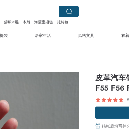
猫咪木雕
木雕
海蓝宝项链
托特包
提袋
居家生活
风格文具
衣
皮革汽车钥匙
F55 F56
结帐后填写并