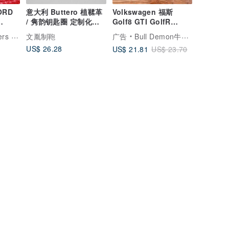
RD
意大利 Buttero 植鞣革
Volkswagen 福斯
/ 隽韵钥匙圈 定制化礼
Golf8 GTI GolfR
包钥匙
物
Tiguan Rline 钥匙皮套
顿手工皮件
文胤制鞄
广告
Bull Demon牛王钥匙皮套
钥匙圈
US$ 26.28
US$ 21.81
US$ 23.70