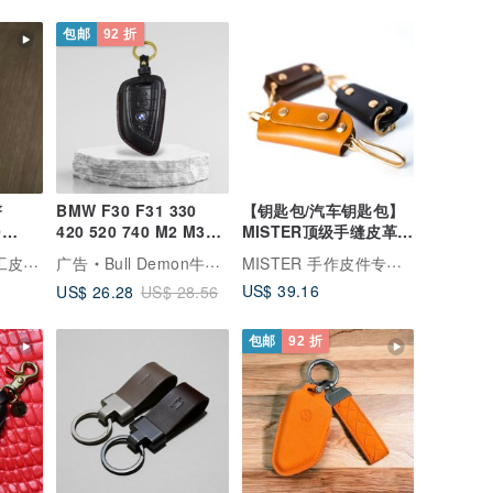
包邮
92 折
臀
BMW F30 F31 330
【钥匙包/汽车钥匙包】
0
420 520 740 M2 M3
MISTER顶级手缝皮革
edan
M4 M6 宝马 钥匙皮套
意大利植鞣牛皮 刻字
Shao Leather 手工皮具 手工表带订制
MISTER 手作皮件专门店
广告
Bull Demon牛王钥匙皮套
钥匙圈
US$ 39.16
US$ 26.28
US$ 28.56
包邮
92 折