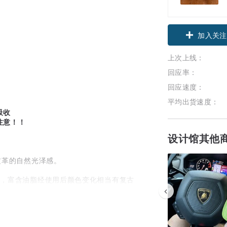
加入关注
上次上线：
回应率：
回应速度：
平均出货速度：
吸收
注意！！
设计馆其他
有皮革的自然光泽感。
质感，富含油脂经使用后颜色变化相当有复古
，经过蜡处理弯折会产生深浅的颜色变化，让