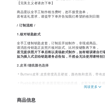
【完美主义者请勿下单】
商品需以全手工制作相当费时，恕不接受急单，
若有送礼需求，请提早下单并告知我们希望的收到日期
/ 订制流程 /
1.核对钥匙款式
全手工缝制钥匙皮套，订制后开始制作，非现成商品。
请消息传钥匙正反照片核对款式、比对按键数再下单，
若无提供照片下单后将以卖场款式制作，如有错误请自行
如为插入式启动钥匙请务必告知，不然会无法使用请特别
2.皮革/缝线颜色选择
＊Buttero皮革:皮质密度高且硬挺，颜色饱和度高，带
＊Pueblo磨砂皮革:表面呈现沙沙的质感，皮面为消光
味。
＊Wax 油蜡皮革: 表面油脂含量多，有着不规则的纹路
商品信息
视觉效果更有层次。