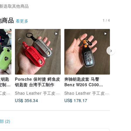
新选取其他商品
他商品
1 / 4
看更多
皮钥匙
Porsche 保时捷 鳄鱼皮
奔驰钥匙皮套 马臀
BMW 
定制化
钥匙套 台湾手工制作
Benz W205 C300
套 钥匙
C200 GLA250 Sedan
订制礼物
Shao Leather 手工皮具 手工表带订制
Shao Leather 手工皮具 手工表带订制
Shao Leather 手工皮具 手工表带订制
AMG
US$ 356.34
US$ 178.17
US$ 356
 (2)