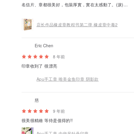
名信片、章都很美好，包裝厚實，實在太感動了。(淚)
(咦～pinkoi沒有設計6顆心的評價嗎？?）
店长作品橡皮章教程书第二弹 橡皮章中毒2
Eric Chen
8 年前
印章收到了 很漂亮
Apu手工章 唯美金鱼印章 阴影款
慈
9 年前
很美很精緻 等待是值得的!!
Apu手工章 中华风牡丹印章