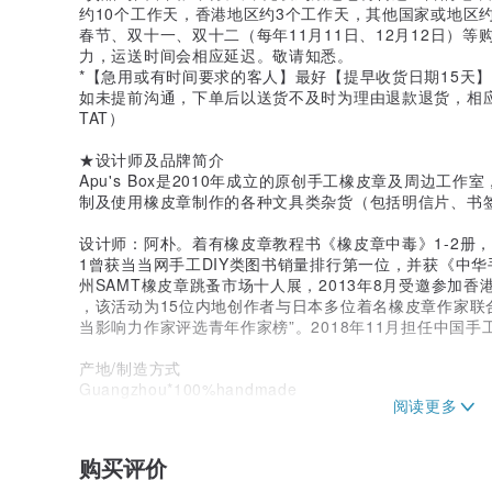
约10个工作天，香港地区约3个工作天，其他国家或地区约
春节、双十一、双十二（每年11月11日、12月12日）
力，运送时间会相应延迟。敬请知悉。
*【急用或有时间要求的客人】最好【提早收货日期15天
如未提前沟通，下单后以送货不及时为理由退款退货，相
TAT）
★设计师及品牌简介
Apu's Box是2010年成立的原创手工橡皮章及周边
制及使用橡皮章制作的各种文具类杂货（包括明信片、书
设计师：阿朴。着有橡皮章教程书《橡皮章中毒》1-2册
1曾获当当网手工DIY类图书销量排行第一位，并获《中华
州SAMT橡皮章跳蚤市场十人展，2013年8月受邀参加香港Part 4
，该活动为15位内地创作者与日本多位着名橡皮章作家联合出
当影响力作家评选青年作家榜”。2018年11月担任中国
产地/制造方式
Guangzhou*100%handmade
购买评价