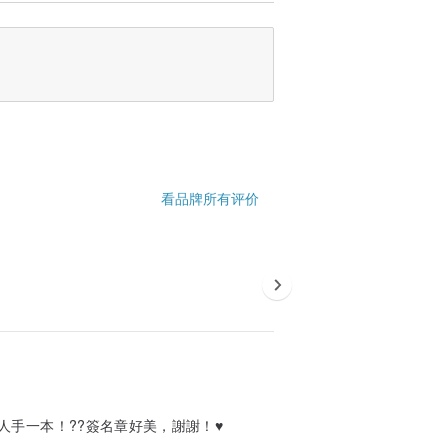
看品牌所有评价
手一本！??簽名章好美，謝謝！♥️