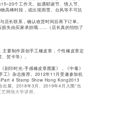
15~20个工作天。如遇耶诞节、情人节、
等购物高峰时段，或出现雨雪、台风等不可抗
】与店长联系，确认收货时间后再下订单。
应损失由买家承担哦……（店长真的怕怕了
工作室，主要制作原创手工橡皮章，个性橡皮章定
签、贺卡等）。
，《刻印时光-手感橡皮章图案》，《中毒》
手工》杂志推荐。2012年11月受邀参加杭
 Stamp Show Hong Kong2013
展。2018年3月、2019年4月入围“当
手工艺网络大学讲师。