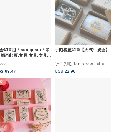
会印章组 / stamp set / 印
手刻橡皮印章【天气牛奶盒】
,插画邮票,文具,文具,文具,
制品
cco.
听日先啦 Tomorrow LaLa
$ 89.47
US$ 22.96
 折