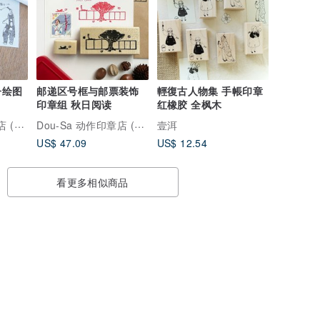
子绘图
邮递区号框与邮票装饰
輕復古人物集 手帳印章
印章组 秋日阅读
红橡胶 全枫木
Dou-Sa 动作印章店 (人物主题)
Dou-Sa 动作印章店 (人物主题)
壹洱
US$ 47.09
US$ 12.54
看更多相似商品