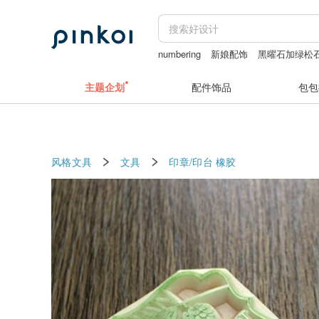
numbering
新娘配饰
黑曜石加绿松
daddy and the muscle academy
aes
主题企划
配件饰品
包包
风格文具
文具
印章/印台
橡胶