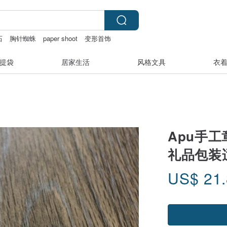
石
胸针蜘蛛
paper shoot
变形首饰
op
提袋
居家生活
风格文具
衣
Apu手
礼品包装
US$
21