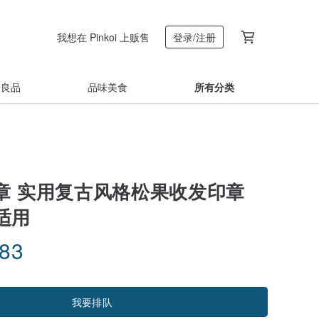
我想在 Pinkoi 上贩售
登录/注册
着良品
品味美食
所有分类
工章 实用复古风格松果收发印章
适用
.83
我要排队