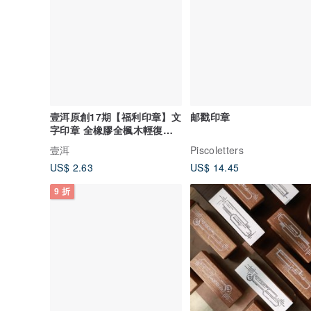
壹洱原創17期【福利印章】文
邮戳印章
字印章 全橡膠全楓木輕復古
鹽系手帳
壹洱
Piscoletters
US$ 2.63
US$ 14.45
9 折