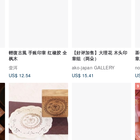
輕復古風 手账印章 红橡胶 全
【好评加售】大理花 木头印
茶
枫木
章组（两朵）
章
纸
壹洱
ako-japan GALLERY
no
US$ 12.54
US$ 15.41
US
9