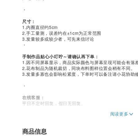
・
尺寸：
1.内圈直径约5cm
2.手工量测，误差约在±1cm为正常范围
3.发量较多或较少者，可先来信讨论
・
手制作品贴心小叮咛～请确认再下单：
1.因不同屏幕显示，商品实际颜色与屏幕呈现可能会有落
2.花布制品为随机裁切，同块布料图样位置会稍有不同。
3.发量多寡也会影响松紧度，下单时可以备注请小花协助修
・
在线客服：
平日不定时回复，假日无回复。
・
设计与制作：
商品信息
从生活出发，运用植物的柔软与韧性，和布花最单纯而自