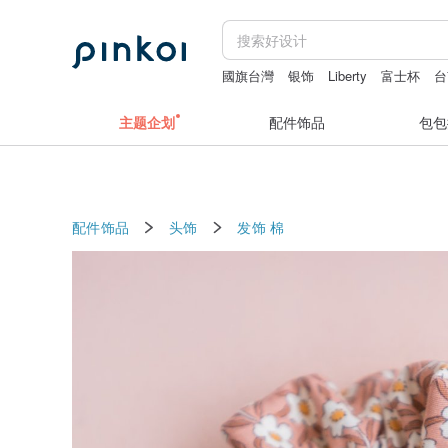
國旗台灣
银饰
Liberty
富士杯
台
茄芷袋彩虹配色织带
主题企划
配件饰品
包包
配件饰品
头饰
发饰
棉