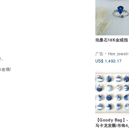
坦桑石18K金戒指
广告
Hee jewelry合
差。
US$ 1,492.17
改哦!
【Goody Bag】- 
然吸引人的图样，变成一个随身的物件、一
马卡龙发圈/吊饰4