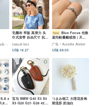
毛圈布 窄版 高弹力 头
Blue Focus 伦敦
New
巾式发带 自由尺寸 抗菌
蓝托帕叠戴戒指 | 天然
防臭
托帕石 925银可调节戒
一轻珠宝
casual box
广告
Auralite Atelier
指
US$ 16.27
US$ 68.00
S.A x
宝马 BMW G45 X3 X4
つまみ细工 大理花发饰
入85
X5 G20 G21 G26 420i
附流苏 奶油白