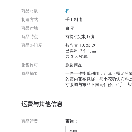
个包包、一件直接接触到肌肤的衣服。“把那些风、植物
品。”
商品材质
棉
每一个花布的制作都是“取之于天地，用之于天地”，因为
对她们而言，是最亲切便利的表达方式之一，也许像纸笔
制造方式
手工制造
料．重新在她们的手中活起来，重新把工整到如同直尺的
商品产地
台湾
小花针线房里看到：
会律动的线条、有表情的布料、反映出创作者心情的弧度
商品特点
有提供定制服务
“带回家，让他们也成为你的纪念品。”
商品热门度
被欣赏 1,683 次
已卖出 2 件商品
共 3 人收藏
贩售许可
原创商品
商品摘要
一件一件接单制作，让真正需要的物
的馆内花布截屏，与小花确认布料是
寸微调与布料不同而估价。//手工
运费与其他信息
商品运费
寄往：
美国