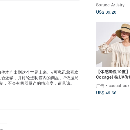
、阳光的果实，变成一件件陪你生活的布制
折福袋组
Spruce Artistry
知道是历经精心，所以不愿随意舍弃。针线
US$ 39.20
、像音乐、像一顿亲手料理，让零碎的布
线轴打散，回到最原始创作的感觉：妳会在
。
【体感降温10度
件才产出到这个世界上来。//可私讯您喜欢
Cocagel 抗UV
否还够，并讨论选制馆内的商品。//依据尺
阳帽
裁制，不会有机器量产的精准度，请见谅。
广告
casual box
US$ 49.66