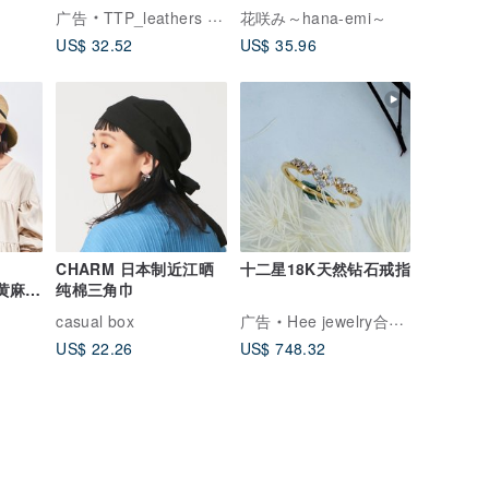
320i 钥匙套 钥匙包
广告
TTP_leathers 波赛顿手工皮件
花咲み～hana-emi～
US$ 32.52
US$ 35.96
】
CHARM 日本制近江晒
十二星18K天然钻石戒指
仿黄麻遮
纯棉三角巾
casual box
广告
Hee jewelry合一轻珠宝
US$ 22.26
US$ 748.32